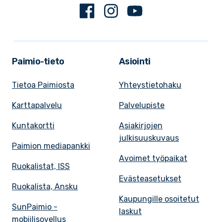
Facebook
Instagram
Youtube
Paimio-tieto
Asiointi
Tietoa Paimiosta
Yhteystietohaku
Karttapalvelu
Palvelupiste
Kuntakortti
Asiakirjojen
julkisuuskuvaus
Paimion mediapankki
Avoimet työpaikat
Ruokalistat, ISS
Evästeasetukset
Ruokalista, Ansku
Kaupungille osoitetut
SunPaimio -
laskut
mobiilisovellus