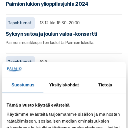
Paimion lukion ylioppilasjuhla 2024
Tapahtumat
13.12. klo 18:30–20:00
Syksyn satoa ja joulun valoa -konsertti
Paimon musiikkiopiston lauluilta Paimion lukiolla.
Tapahtumat
18.8.
Opiskelijoiden valokuvaus lukiolla
Suostumus
Yksityiskohdat
Tietoja
Sivut
Valmistuneille
Tämä sivusto käyttää evästeitä
Käytämme evästeitä tarjoamamme sisällön ja mainosten
räätälöimiseen, sosiaalisen median ominaisuuksien
Sivut
tukemiseen ja kävijämäärämme analysoimiseen. Lisäksi