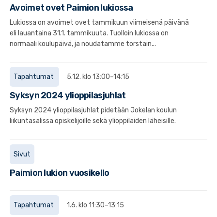
Avoimet ovet Paimion lukiossa
Lukiossa on avoimet ovet tammikuun viimeisenä päivänä
eli lauantaina 31.1. tammikuuta. Tuolloin lukiossa on
normaali koulupäivä, ja noudatamme torstain...
Tapahtumat
5.12. klo 13:00–14:15
Syksyn 2024 ylioppilasjuhlat
Syksyn 2024 ylioppilasjuhlat pidetään Jokelan koulun
liikuntasalissa opiskelijoille sekä ylioppilaiden läheisille.
Sivut
Paimion lukion vuosikello
Tapahtumat
1.6. klo 11:30–13:15