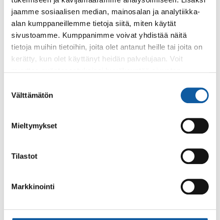
Juttuja Espanjasta
jaamme sosiaalisen median, mainosalan ja analytiikka-
alan kumppaneillemme tietoja siitä, miten käytät
sivustoamme. Kumppanimme voivat yhdistää näitä
Tapahtumat
4.6. klo 11:30–13:30
tietoja muihin tietoihin, joita olet antanut heille tai joita on
kerätty, kun olet käyttänyt heidän palvelujaan. Voit
Paimion lukion ylioppilasjuhla
muuttaa evästeasetuksiesi hyväksyntää sivuston
alalaidassa olevasta
Evästeasetukset
linkistä.
Suostumuksen
Sivut
Välttämätön
valinta
Tietoa lukiosta
Mieltymykset
Sivut
Tilastot
Aikataulut
Markkinointi
Sivut
Opiskelun tuki