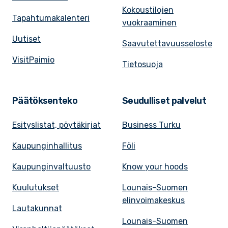
Kokoustilojen
Tapahtumakalenteri
vuokraaminen
Uutiset
Saavutettavuusseloste
VisitPaimio
Tietosuoja
Päätöksenteko
Seudulliset palvelut
Esityslistat, pöytäkirjat
Business Turku
Kaupunginhallitus
Föli
Kaupunginvaltuusto
Know your hoods
Kuulutukset
Lounais-Suomen
elinvoimakeskus
Lautakunnat
Lounais-Suomen