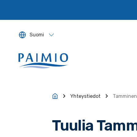
Siirry sisältöön
Suomi
Sivun kieleksi valitaan englanti.
Yhteystiedot
Tamminen,
Tuulia Tam