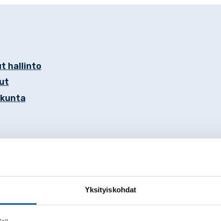
t hallinto
ut
akunta
Yksityiskohdat
mistoon