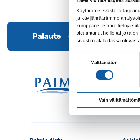
Tämä sivusto käyttää eväste
Käytämme evästeitä tarjoama
ja kävijämäärämme analysoim
kumppaneillemme tietoja siitä
olet antanut heille tai joita
Palaute
sivuston alalaidassa olevast
Suostumuksen
Välttämätön
valinta
Käynti
Postio
Vaihde
Vain välttämättömä
Sähkö