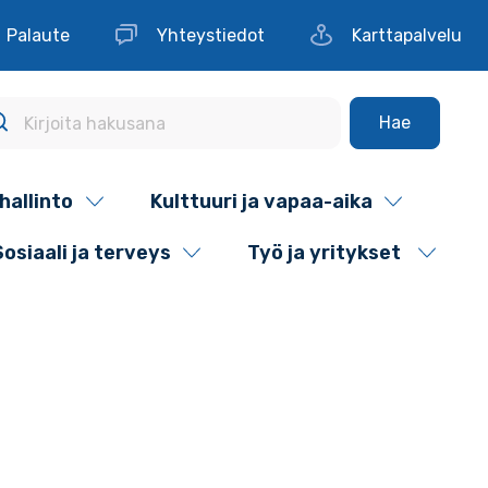
Palaute
Yhteystiedot
Karttapalvelu
Hae
hallinto
Kulttuuri ja vapaa-aika
Sosiaali ja terveys
Työ ja yritykset