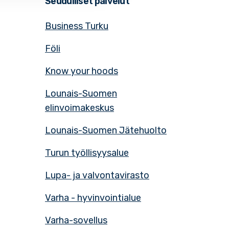
Seudulliset palvelut
Business Turku
Föli
Know your hoods
Lounais-Suomen
elinvoimakeskus
Lounais-Suomen Jätehuolto
Turun työllisyysalue
Lupa- ja valvontavirasto
Varha - hyvinvointialue
Varha-sovellus