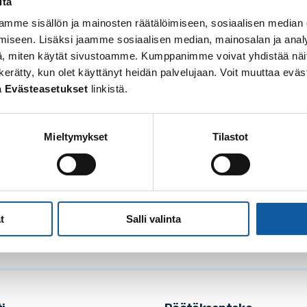
itä
mme sisällön ja mainosten räätälöimiseen, sosiaalisen median
iseen. Lisäksi jaamme sosiaalisen median, mainosalan ja analy
, miten käytät sivustoamme. Kumppanimme voivat yhdistää näitä t
 on kerätty, kun olet käyttänyt heidän palvelujaan. Voit muuttaa e
a
Evästeasetukset
linkistä.
Mieltymykset
Tilastot
osoite: Vistantie 18
soite: PL 50, 21531 PAIMIO
: (02) 474 511
t
Salli valinta
posti:
paimio.kaupunki@paimio.fi