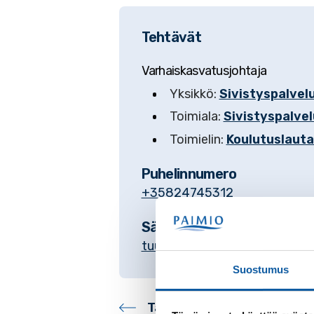
Tehtävät
Varhaiskasvatusjohtaja
Yksikkö:
Sivistyspalvelu
Toimiala:
Sivistyspalvel
Toimielin:
Koulutuslaut
Puhelinnumero
+35824745312
Sähköposti
tuulia.tamminen@paimio.fi
Suostumus
Takaisin yhteystietohake