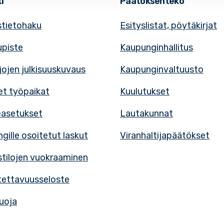
i
Päätöksenteko
tietohaku
Esityslistat, pöytäkirjat
upiste
Kaupunginhallitus
rjojen julkisuuskuvaus
Kaupunginvaltuusto
t työpaikat
Kuulutukset
easetukset
Lautakunnat
gille osoitetut laskut
Viranhaltijapäätökset
tilojen vuokraaminen
ettavuusseloste
uoja