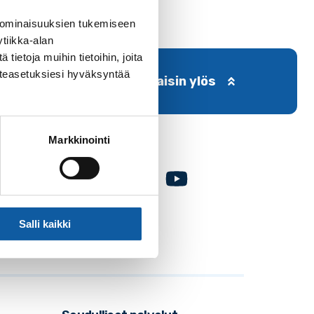
 ominaisuuksien tukemiseen
tiikka-alan
ietoja muihin tietoihin, joita
västeasetuksiesi hyväksyntää
Takaisin ylös
Markkinointi
Facebook
Instagram
Youtube
Salli kaikki