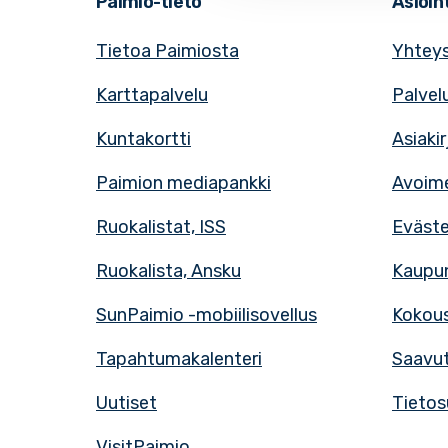
Paimio-tieto
Asioint
Tietoa Paimiosta
Yhteys
Karttapalvelu
Palvel
Kuntakortti
Asiaki
Paimion mediapankki
Avoime
Ruokalistat, ISS
Eväst
Ruokalista, Ansku
Kaupun
SunPaimio -mobiilisovellus
Kokous
Tapahtumakalenteri
Saavut
Uutiset
Tietos
VisitPaimio