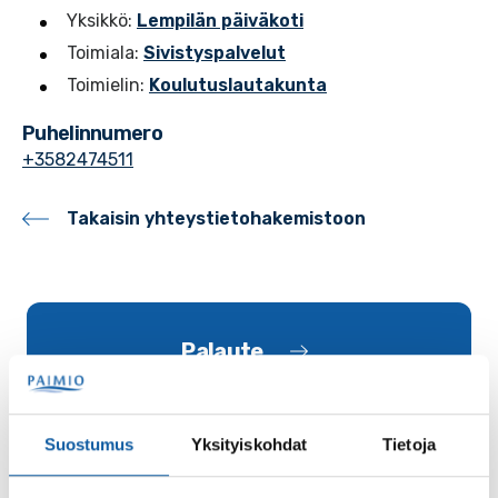
Yksikkö:
Lempilän päiväkoti
Toimiala:
Sivistyspalvelut
Toimielin:
Koulutuslautakunta
Puhelinnumero
+3582474511
Takaisin yhteystietohakemistoon
Palaute
Suostumus
Yksityiskohdat
Tietoja