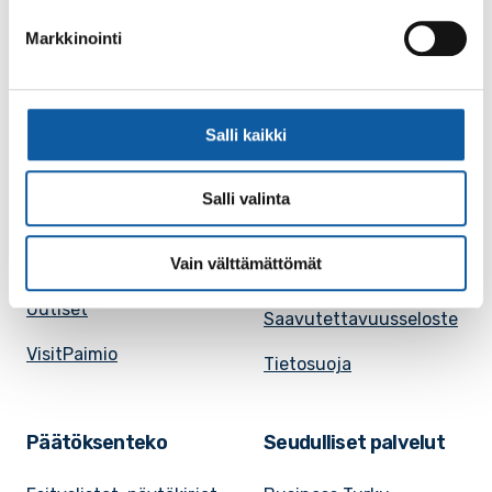
Kuntakortti
Asiakirjojen
Markkinointi
julkisuuskuvaus
Paimion mediapankki
Avoimet työpaikat
Ruokalistat, ISS
Evästeasetukset
Salli kaikki
Ruokalista, Ansku
Kaupungille osoitetut
SunPaimio -
Salli valinta
laskut
mobiilisovellus
Kokoustilojen
Vain välttämättömät
Tapahtumakalenteri
vuokraaminen
Uutiset
Saavutettavuusseloste
VisitPaimio
Tietosuoja
Päätöksenteko
Seudulliset palvelut