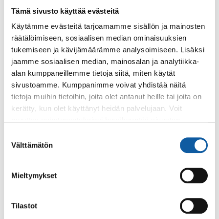
Tämä sivusto käyttää evästeitä
Käytämme evästeitä tarjoamamme sisällön ja mainosten
Käyntiosoite: Vistantie 18
räätälöimiseen, sosiaalisen median ominaisuuksien
Postiosoite: PL 50, 21531 PAIMIO
tukemiseen ja kävijämäärämme analysoimiseen. Lisäksi
Vaihde: (02) 474 511
jaamme sosiaalisen median, mainosalan ja analytiikka-
Sähköposti:
paimio.kaupunki@paimio.fi
alan kumppaneillemme tietoja siitä, miten käytät
sivustoamme. Kumppanimme voivat yhdistää näitä
tietoja muihin tietoihin, joita olet antanut heille tai joita on
Facebook
Instagram
Youtube
kerätty, kun olet käyttänyt heidän palvelujaan. Voit
muuttaa evästeasetuksiesi hyväksyntää sivuston
alalaidassa olevasta
Evästeasetukset
linkistä.
Suostumuksen
Välttämätön
valinta
Paimio-tieto
Asiointi
Mieltymykset
Tietoa Paimiosta
Yhteystietohaku
Karttapalvelu
Palvelupiste
Tilastot