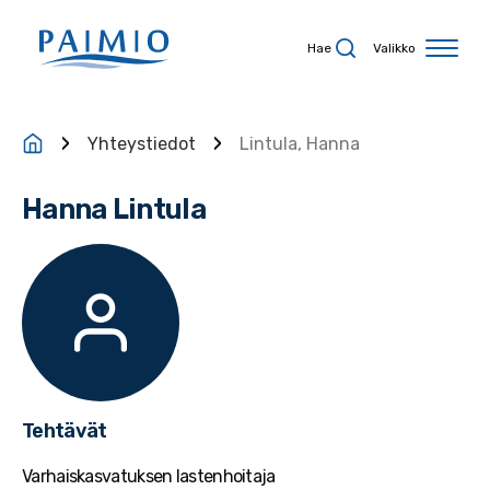
Siirry sisältöön
Hae
Valikko
Yhteystiedot
Lintula, Hanna
Hanna Lintula
Tehtävät
Varhaiskasvatuksen lastenhoitaja