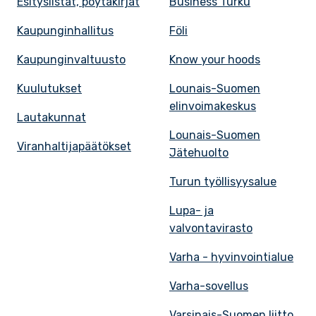
Esityslistat, pöytäkirjat
Business Turku
Kaupunginhallitus
Föli
Kaupunginvaltuusto
Know your hoods
Kuulutukset
Lounais-Suomen
elinvoimakeskus
Lautakunnat
Lounais-Suomen
Viranhaltijapäätökset
Jätehuolto
Turun työllisyysalue
Lupa- ja
valvontavirasto
Varha - hyvinvointialue
Varha-sovellus
Varsinais-Suomen liitto