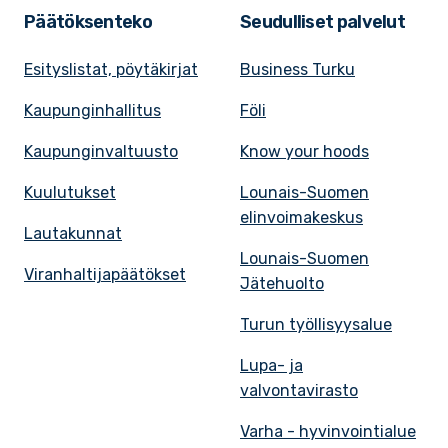
Päätöksenteko
Seudulliset palvelut
Esityslistat, pöytäkirjat
Business Turku
Kaupunginhallitus
Föli
Kaupunginvaltuusto
Know your hoods
Kuulutukset
Lounais-Suomen
elinvoimakeskus
Lautakunnat
Lounais-Suomen
Viranhaltijapäätökset
Jätehuolto
Turun työllisyysalue
Lupa- ja
valvontavirasto
Varha - hyvinvointialue