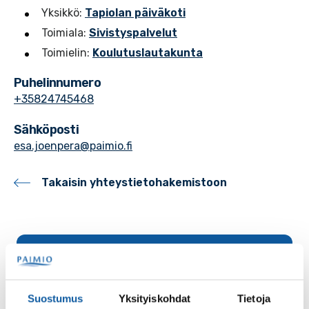
Yksikkö:
Tapiolan päiväkoti
Toimiala:
Sivistyspalvelut
Toimielin:
Koulutuslautakunta
Puhelinnumero
+35824745468
Sähköposti
esa.joenpera@paimio.fi
Takaisin yhteystietohakemistoon
Palaute
Suostumus
Yksityiskohdat
Tietoja