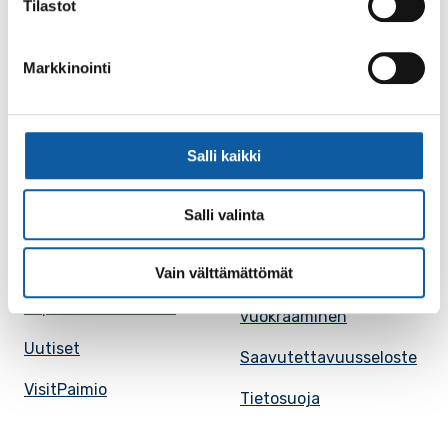
Tilastot
Karttapalvelu
Palvelupiste
Markkinointi
Kuntakortti
Asiakirjojen
julkisuuskuvaus
Paimion mediapankki
Avoimet työpaikat
Salli kaikki
Ruokalistat, ISS
Evästeasetukset
Ruokalista, Ansku
Salli valinta
Kaupungille osoitetut
SunPaimio -
laskut
mobiilisovellus
Vain välttämättömät
Kokoustilojen
Tapahtumakalenteri
vuokraaminen
Uutiset
Saavutettavuusseloste
VisitPaimio
Tietosuoja