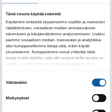
Tämä sivusto käyttää evästeitä
Käytämme evästeitä tarjoamamme sisällön ja mainosten
räätälöimiseen, sosiaalisen median ominaisuuksien
Käyntiosoite: Vistantie 18
tukemiseen ja kävijämäärämme analysoimiseen. Lisäksi
Postiosoite: PL 50, 21531 PAIMIO
jaamme sosiaalisen median, mainosalan ja analytiikka-
alan kumppaneillemme tietoja siitä, miten käytät
Vaihde: (02) 474 511
sivustoamme. Kumppanimme voivat yhdistää näitä
Sähköposti:
paimio.kaupunki@paimio.fi
tietoja muihin tietoihin, joita olet antanut heille tai joita on
kerätty, kun olet käyttänyt heidän palvelujaan. Voit
muuttaa evästeasetuksiesi hyväksyntää sivuston
Facebook
Instagram
Youtube
alalaidassa olevasta
Evästeasetukset
linkistä.
Suostumuksen
Välttämätön
valinta
Mieltymykset
Paimio-tieto
Asiointi
Tietoa Paimiosta
Yhteystietohaku