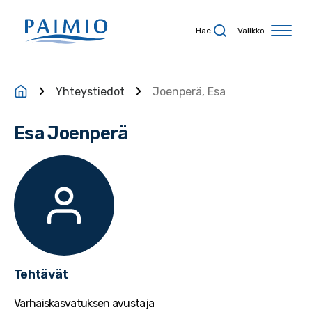
Siirry sisältöön
Hae
Valikko
Yhteystiedot
Joenperä, Esa
Esa Joenperä
Tehtävät
Varhaiskasvatuksen avustaja