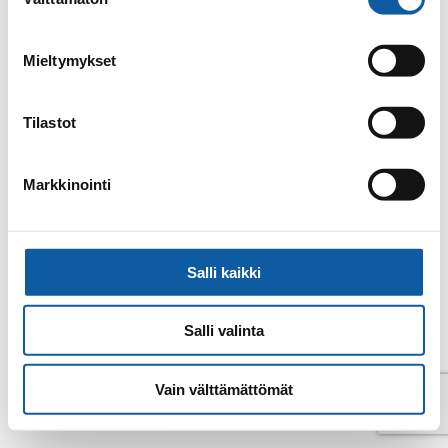
valinta
Email
esa.joenpera@paimio.fi
Mieltymykset
Back to contacts archive
Tilastot
Markkinointi
Salli kaikki
Salli valinta
Vain välttämättömät
© Paimio 2026