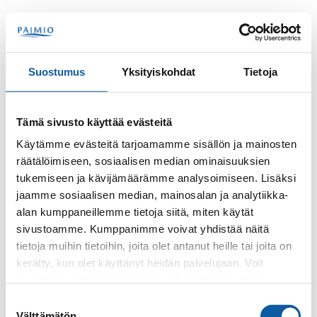
Skip to content
Search
Menu
Suostumus
Yksityiskohdat
Tietoja
Contacts
Joenperä, Esa
Tämä sivusto käyttää evästeitä
Esa Joenperä
Käytämme evästeitä tarjoamamme sisällön ja mainosten
räätälöimiseen, sosiaalisen median ominaisuuksien
tukemiseen ja kävijämäärämme analysoimiseen. Lisäksi
jaamme sosiaalisen median, mainosalan ja analytiikka-
alan kumppaneillemme tietoja siitä, miten käytät
sivustoamme. Kumppanimme voivat yhdistää näitä
tietoja muihin tietoihin, joita olet antanut heille tai joita on
kerätty, kun olet käyttänyt heidän palvelujaan. Voit
Phone
muuttaa evästeasetuksiesi hyväksyntää sivuston
+35824745468
alalaidassa olevasta
Evästeasetukset
linkistä.
Suostumuksen
Välttämätön