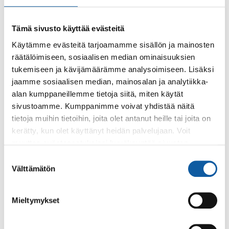
Tämä sivusto käyttää evästeitä
Käytämme evästeitä tarjoamamme sisällön ja mainosten
räätälöimiseen, sosiaalisen median ominaisuuksien
Käyntiosoite: Vistantie 18
tukemiseen ja kävijämäärämme analysoimiseen. Lisäksi
Postiosoite: PL 50, 21531 PAIMIO
jaamme sosiaalisen median, mainosalan ja analytiikka-
alan kumppaneillemme tietoja siitä, miten käytät
Vaihde: (02) 474 511
sivustoamme. Kumppanimme voivat yhdistää näitä
Sähköposti:
paimio.kaupunki@paimio.fi
tietoja muihin tietoihin, joita olet antanut heille tai joita on
kerätty, kun olet käyttänyt heidän palvelujaan. Voit
muuttaa evästeasetuksiesi hyväksyntää sivuston
Facebook
Instagram
Youtube
alalaidassa olevasta
Evästeasetukset
linkistä.
Suostumuksen
Välttämätön
valinta
Mieltymykset
Paimio-tieto
Asiointi
Tietoa Paimiosta
Yhteystietohaku