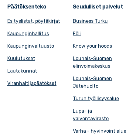
Päätöksenteko
Seudulliset palvelut
Esityslistat, pöytäkirjat
Business Turku
Kaupunginhallitus
Föli
Kaupunginvaltuusto
Know your hoods
Kuulutukset
Lounais-Suomen
elinvoimakeskus
Lautakunnat
Lounais-Suomen
Viranhaltijapäätökset
Jätehuolto
Turun työllisyysalue
Lupa- ja
valvontavirasto
Varha - hyvinvointialue