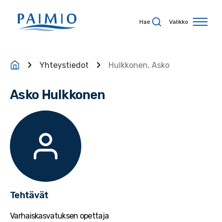
Siirry sisältöön
Hae
Valikko
Yhteystiedot
Hulkkonen, Asko
Asko Hulkkonen
Tehtävät
Varhaiskasvatuksen opettaja