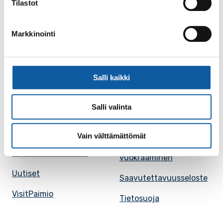
Tilastot
Karttapalvelu
Palvelupiste
Markkinointi
Kuntakortti
Asiakirjojen
julkisuuskuvaus
Paimion mediapankki
Avoimet työpaikat
Salli kaikki
Ruokalistat, ISS
Evästeasetukset
Ruokalista, Ansku
Salli valinta
Kaupungille osoitetut
SunPaimio -
laskut
mobiilisovellus
Vain välttämättömät
Kokoustilojen
Tapahtumakalenteri
vuokraaminen
Uutiset
Saavutettavuusseloste
VisitPaimio
Tietosuoja