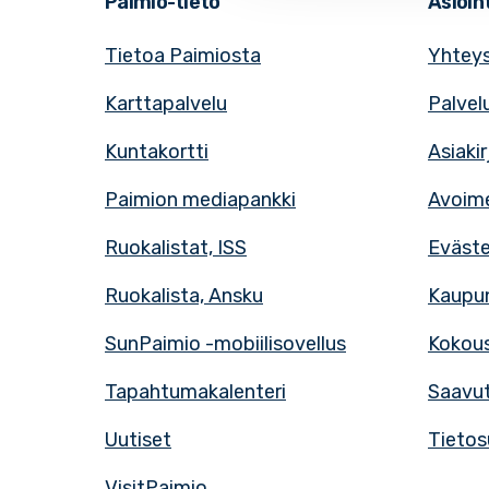
Paimio-tieto
Asioint
Tietoa Paimiosta
Yhteys
Karttapalvelu
Palvel
Kuntakortti
Asiaki
Paimion mediapankki
Avoime
Ruokalistat, ISS
Eväst
Ruokalista, Ansku
Kaupun
SunPaimio -mobiilisovellus
Kokous
Tapahtumakalenteri
Saavut
Uutiset
Tietos
VisitPaimio