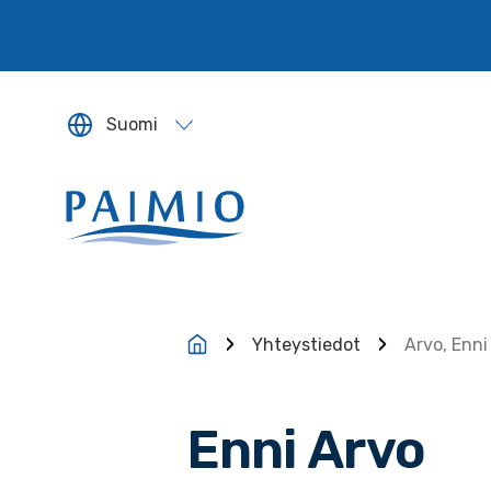
Siirry sisältöön
Suomi
Sivun kieleksi valitaan englanti.
Yhteystiedot
Arvo, Enni
Enni Arvo