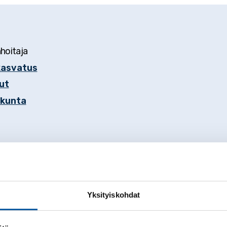
nhoitaja
kasvatus
ut
akunta
Yksityiskohdat
mistoon