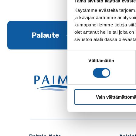
Tämä sivusto käyttää eväste
Käytämme evästeitä tarjoama
ja kävijämäärämme analysoim
kumppaneillemme tietoja siitä
olet antanut heille tai joita
Palaute
sivuston alalaidassa olevast
Suostumuksen
Välttämätön
valinta
Käynti
Postio
Vaihde
Vain välttämättömä
Sähkö