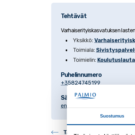
Tehtävät
Varhaiserityiskasvatuksen laste
Yksikkö:
Varhaiserityis
Toimiala:
Sivistyspalvel
Toimielin:
Koulutuslaut
Puhelinnumero
+35824745199
Sähköposti
enni.arvo@paimio.fi
Suostumus
Takaisin yhteystietohake