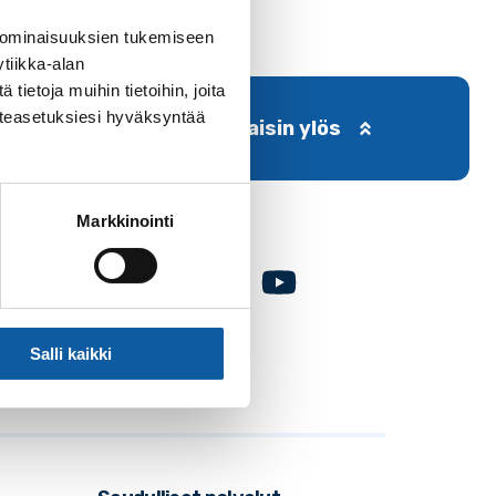
 ominaisuuksien tukemiseen
tiikka-alan
ietoja muihin tietoihin, joita
västeasetuksiesi hyväksyntää
Takaisin ylös
Markkinointi
Facebook
Instagram
Youtube
Salli kaikki