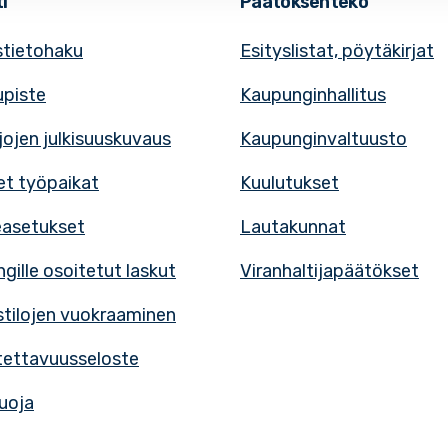
i
Päätöksenteko
tietohaku
Esityslistat, pöytäkirjat
upiste
Kaupunginhallitus
rjojen julkisuuskuvaus
Kaupunginvaltuusto
t työpaikat
Kuulutukset
easetukset
Lautakunnat
gille osoitetut laskut
Viranhaltijapäätökset
tilojen vuokraaminen
ettavuusseloste
uoja