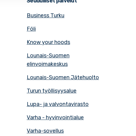
Seudulliset palvelut
Business Turku
Föli
Know your hoods
Lounais-Suomen
elinvoimakeskus
Lounais-Suomen Jätehuolto
Turun työllisyysalue
Lupa- ja valvontavirasto
Varha - hyvinvointialue
Varha-sovellus