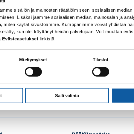
itä
mme sisällön ja mainosten räätälöimiseen, sosiaalisen median
iseen. Lisäksi jaamme sosiaalisen median, mainosalan ja analy
, miten käytät sivustoamme. Kumppanimme voivat yhdistää näitä t
 on kerätty, kun olet käyttänyt heidän palvelujaan. Voit muuttaa e
a
Evästeasetukset
linkistä.
Mieltymykset
Tilastot
osoite: Vistantie 18
soite: PL 50, 21531 PAIMIO
: (02) 474 511
t
Salli valinta
posti:
paimio.kaupunki@paimio.fi