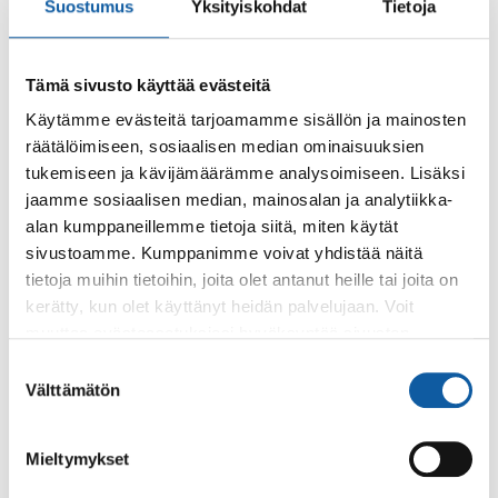
Suostumus
Yksityiskohdat
Tietoja
Palkkatuki
Tämä sivusto käyttää evästeitä
55 vuotta täyttäneiden työllistämistuki
Käytämme evästeitä tarjoamamme sisällön ja mainosten
räätälöimiseen, sosiaalisen median ominaisuuksien
tukemiseen ja kävijämäärämme analysoimiseen. Lisäksi
jaamme sosiaalisen median, mainosalan ja analytiikka-
Työolosuhteiden järjestelytuki
alan kumppaneillemme tietoja siitä, miten käytät
sivustoamme. Kumppanimme voivat yhdistää näitä
tietoja muihin tietoihin, joita olet antanut heille tai joita on
Neuvonta ja tuki muutos- ja irtisanomistilanteissa
kerätty, kun olet käyttänyt heidän palvelujaan. Voit
muuttaa evästeasetuksiesi hyväksyntää sivuston
alalaidassa olevasta
Evästeasetukset
linkistä.
Suostumuksen
Välttämätön
valinta
Mieltymykset
Palaute