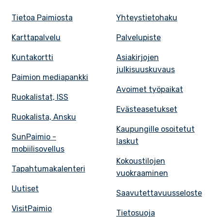
Tietoa Paimiosta
Yhteystietohaku
Karttapalvelu
Palvelupiste
Kuntakortti
Asiakirjojen
julkisuuskuvaus
Paimion mediapankki
Avoimet työpaikat
Ruokalistat, ISS
Evästeasetukset
Ruokalista, Ansku
Kaupungille osoitetut
SunPaimio -
laskut
mobiilisovellus
Kokoustilojen
Tapahtumakalenteri
vuokraaminen
Uutiset
Saavutettavuusseloste
VisitPaimio
Tietosuoja