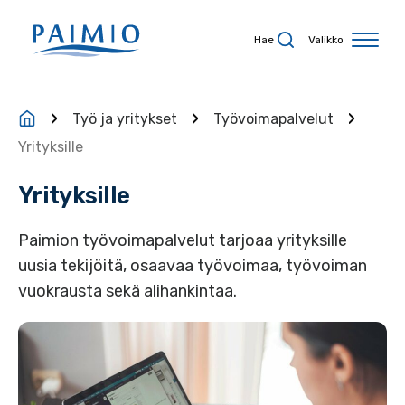
Siirry sisältöön
Hae
Valikko
Työ ja yritykset
Työvoimapalvelut
Yrityksille
Yrityksille
Paimion työvoimapalvelut tarjoaa yrityksille
uusia tekijöitä, osaavaa työvoimaa, työvoiman
vuokrausta sekä alihankintaa.