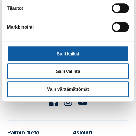
Tilastot
Markkinointi
Käyntiosoite: Vistantie 18
Salli kaikki
Postiosoite: PL 50, 21531 PAIMIO
Vaihde: (02) 474 511
Salli valinta
Sähköposti:
paimio.kaupunki@paimio.fi
Vain välttämättömät
Facebook
Instagram
Youtube
Paimio-tieto
Asiointi