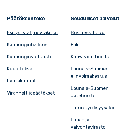
Päätöksenteko
Seudulliset palvelut
Esityslistat, pöytäkirjat
Business Turku
Kaupunginhallitus
Föli
Kaupunginvaltuusto
Know your hoods
Kuulutukset
Lounais-Suomen
elinvoimakeskus
Lautakunnat
Lounais-Suomen
Viranhaltijapäätökset
Jätehuolto
Turun työllisyysalue
Lupa- ja
valvontavirasto