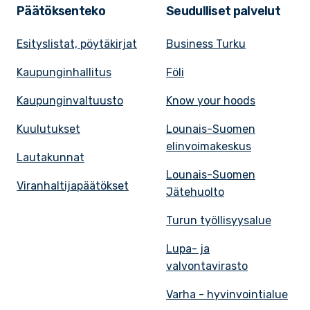
Päätöksenteko
Seudulliset palvelut
Esityslistat, pöytäkirjat
Business Turku
Kaupunginhallitus
Föli
Kaupunginvaltuusto
Know your hoods
Kuulutukset
Lounais-Suomen
elinvoimakeskus
Lautakunnat
Lounais-Suomen
Viranhaltijapäätökset
Jätehuolto
Turun työllisyysalue
Lupa- ja
valvontavirasto
Varha - hyvinvointialue