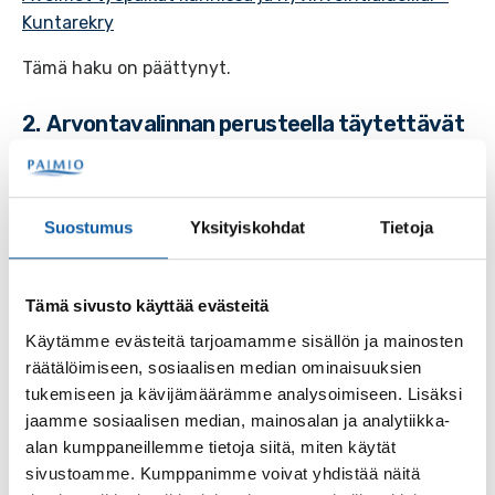
Kuntarekry
Tämä haku on päättynyt.
2. Arvontavalinnan perusteella täytettävät
kesätyöpaikat, hakuaika päättyy 23.3.2026
klo 23.59
Arvontavalinnan perusteella täytetään kesätyöt
Suostumus
Yksityiskohdat
Tietoja
kiinteistöpalveluissa sekä kaupungin eri
päiväkodeissa.
Tämä sivusto käyttää evästeitä
Kuntarekryn hakuilmoitus:
Käytämme evästeitä tarjoamamme sisällön ja mainosten
Paimion kaupungin kesätyöt 2026, arvontavalinnat –
räätälöimiseen, sosiaalisen median ominaisuuksien
Paimion kaupunki – Kuntarekry
tukemiseen ja kävijämäärämme analysoimiseen. Lisäksi
jaamme sosiaalisen median, mainosalan ja analytiikka-
alan kumppaneillemme tietoja siitä, miten käytät
sivustoamme. Kumppanimme voivat yhdistää näitä
Lisätietoja kesätyöpaikkahausta: