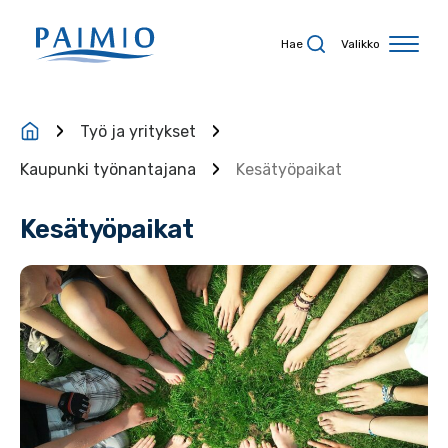
Siirry sisältöön
Hae
Valikko
Työ ja yritykset
Kaupunki työnantajana
Kesätyöpaikat
Kesätyöpaikat