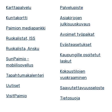
Karttapalvelu
Palvelupiste
Kuntakortti
Asiakirjojen
julkisuuskuvaus
Paimion mediapankki
Avoimet työpaikat
Ruokalistat, ISS
Evästeasetukset
Ruokalista, Ansku
Kaupungille osoitetut
SunPaimio -
laskut
mobiilisovellus
Kokoustilojen
Tapahtumakalenteri
vuokraaminen
Uutiset
Saavutettavuusseloste
VisitPaimio
Tietosuoja