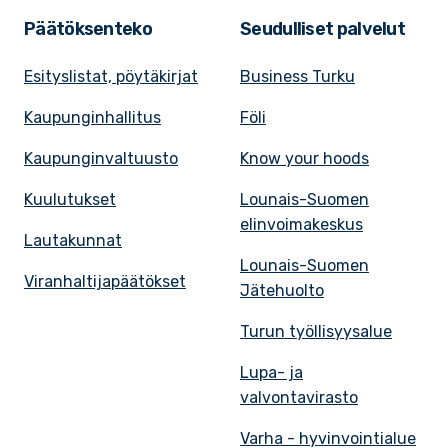
Päätöksenteko
Seudulliset palvelut
Esityslistat, pöytäkirjat
Business Turku
Kaupunginhallitus
Föli
Kaupunginvaltuusto
Know your hoods
Kuulutukset
Lounais-Suomen
elinvoimakeskus
Lautakunnat
Lounais-Suomen
Viranhaltijapäätökset
Jätehuolto
Turun työllisyysalue
Lupa- ja
valvontavirasto
Varha - hyvinvointialue