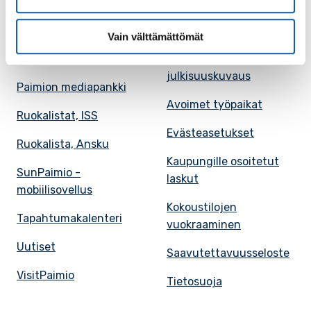
Tietoa Paimiosta
Yhteystietohaku
Karttapalvelu
Palvelupiste
Vain välttämättömät
Kuntakortti
Asiakirjojen
julkisuuskuvaus
Paimion mediapankki
Avoimet työpaikat
Ruokalistat, ISS
Evästeasetukset
Ruokalista, Ansku
Kaupungille osoitetut
SunPaimio -
laskut
mobiilisovellus
Kokoustilojen
Tapahtumakalenteri
vuokraaminen
Uutiset
Saavutettavuusseloste
VisitPaimio
Tietosuoja