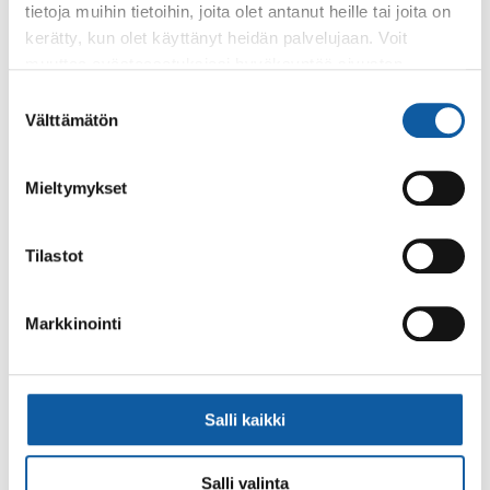
tietoja muihin tietoihin, joita olet antanut heille tai joita on
kerätty, kun olet käyttänyt heidän palvelujaan. Voit
muuttaa evästeasetuksiesi hyväksyntää sivuston
alalaidassa olevasta
Evästeasetukset
linkistä.
Suostumuksen
Välttämätön
valinta
Käyntiosoite: Vistantie 18
Postiosoite: PL 50, 21531 PAIMIO
Mieltymykset
Vaihde: (02) 474 511
Sähköposti:
paimio.kaupunki@paimio.fi
Tilastot
Facebook
Instagram
Youtube
Markkinointi
Salli kaikki
Paimio-tieto
Asiointi
Salli valinta