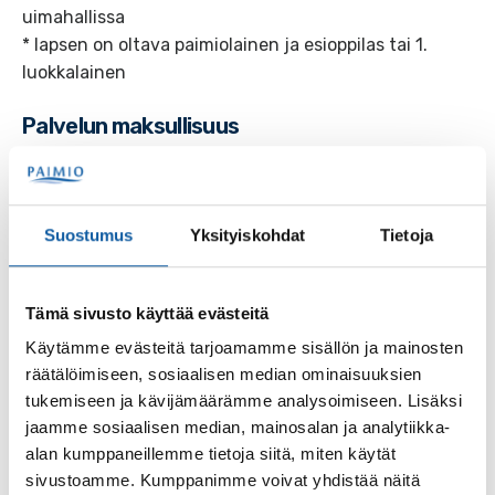
uimahallissa
* lapsen on oltava paimiolainen ja esioppilas tai 1.
luokkalainen
Palvelun maksullisuus
Palvelu on maksuton
Asiointikanavat
Suostumus
Yksityiskohdat
Tietoja
Puhelinnumerot
Tämä sivusto käyttää evästeitä
Käytämme evästeitä tarjoamamme sisällön ja mainosten
räätälöimiseen, sosiaalisen median ominaisuuksien
tukemiseen ja kävijämäärämme analysoimiseen. Lisäksi
jaamme sosiaalisen median, mainosalan ja analytiikka-
Palaute
alan kumppaneillemme tietoja siitä, miten käytät
sivustoamme. Kumppanimme voivat yhdistää näitä