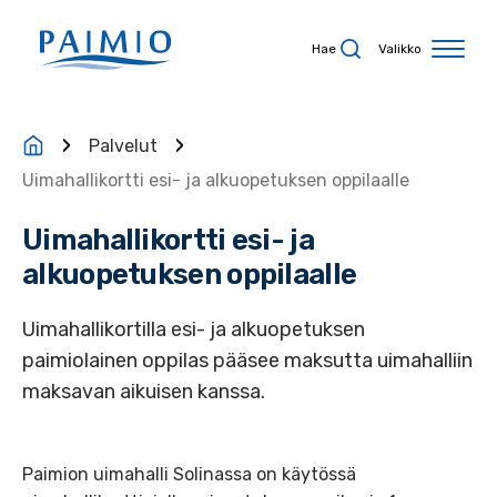
Siirry sisältöön
Hae
Valikko
Palvelut
Uimahallikortti esi- ja alkuopetuksen oppilaalle
Uimahallikortti esi- ja
alkuopetuksen oppilaalle
Uimahallikortilla esi- ja alkuopetuksen
paimiolainen oppilas pääsee maksutta uimahalliin
maksavan aikuisen kanssa.
Paimion uimahalli Solinassa on käytössä