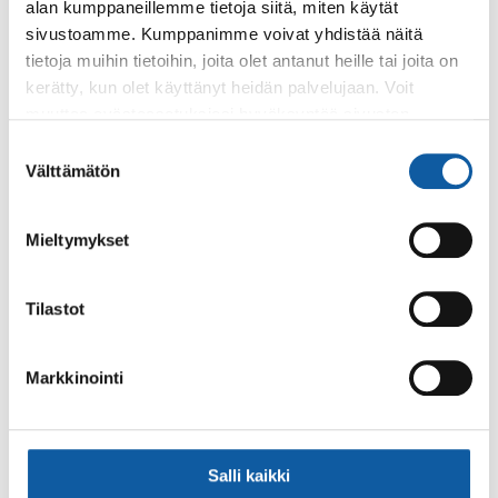
alan kumppaneillemme tietoja siitä, miten käytät
Palaute
sivustoamme. Kumppanimme voivat yhdistää näitä
tietoja muihin tietoihin, joita olet antanut heille tai joita on
kerätty, kun olet käyttänyt heidän palvelujaan. Voit
muuttaa evästeasetuksiesi hyväksyntää sivuston
alalaidassa olevasta
Evästeasetukset
linkistä.
Suostumuksen
Välttämätön
valinta
Mieltymykset
Käyntiosoite: Vistantie 18
Postiosoite: PL 50, 21531 PAIMIO
Tilastot
Vaihde: (02) 474 511
Sähköposti:
paimio.kaupunki@paimio.fi
Markkinointi
Facebook
Instagram
Youtube
Salli kaikki