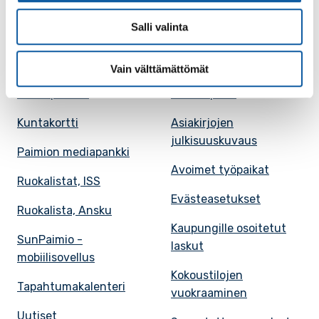
Salli valinta
Paimio-tieto
Asiointi
Tietoa Paimiosta
Yhteystietohaku
Vain välttämättömät
Karttapalvelu
Palvelupiste
Kuntakortti
Asiakirjojen
julkisuuskuvaus
Paimion mediapankki
Avoimet työpaikat
Ruokalistat, ISS
Evästeasetukset
Ruokalista, Ansku
Kaupungille osoitetut
SunPaimio -
laskut
mobiilisovellus
Kokoustilojen
Tapahtumakalenteri
vuokraaminen
Uutiset