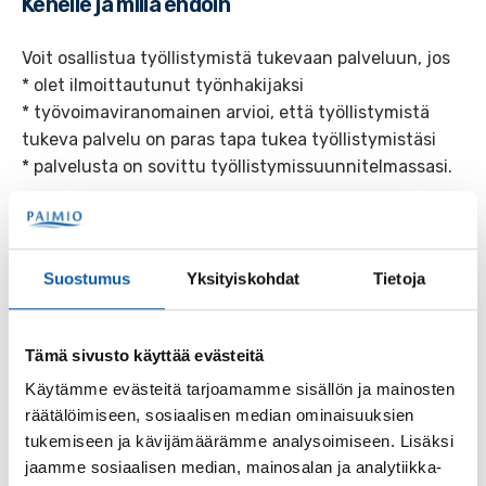
Kenelle ja millä ehdoin
Voit osallistua työllistymistä tukevaan palveluun, jos
* olet ilmoittautunut työnhakijaksi
* työvoimaviranomainen arvioi, että työllistymistä
tukeva palvelu on paras tapa tukea työllistymistäsi
* palvelusta on sovittu työllistymissuunnitelmassasi.
Palvelun maksullisuus
Palvelu on maksuton
Suostumus
Yksityiskohdat
Tietoja
Asiointikanavat
Tämä sivusto käyttää evästeitä
Käytämme evästeitä tarjoamamme sisällön ja mainosten
Linkit
räätälöimiseen, sosiaalisen median ominaisuuksien
tukemiseen ja kävijämäärämme analysoimiseen. Lisäksi
jaamme sosiaalisen median, mainosalan ja analytiikka-