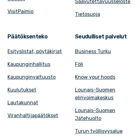
Saavutettavuusseloste
VisitPaimio
Tietosuoja
Päätöksenteko
Seudulliset palvelut
Esityslistat, pöytäkirjat
Business Turku
Kaupunginhallitus
Föli
Kaupunginvaltuusto
Know your hoods
Kuulutukset
Lounais-Suomen
elinvoimakeskus
Lautakunnat
Lounais-Suomen
Viranhaltijapäätökset
Jätehuolto
Turun työllisyysalue