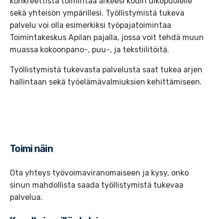
konkreettista toimintaa arkeesi kodin ulkopuolelle
sekä yhteisön ympärillesi. Työllistymistä tukeva
palvelu voi olla esimerkiksi työpajatoimintaa
Toimintakeskus Apilan pajalla, jossa voit tehdä muun
muassa kokoonpano-, puu-, ja tekstiilitöitä.
Työllistymistä tukevasta palvelusta saat tukea arjen
hallintaan sekä työelämävalmiuksien kehittämiseen.
Toimi näin
Ota yhteys työvoimaviranomaiseen ja kysy, onko
sinun mahdollista saada työllistymistä tukevaa
palvelua.