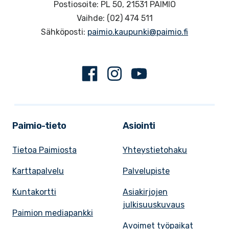
Postiosoite: PL 50, 21531 PAIMIO
Vaihde: (02) 474 511
Sähköposti:
paimio.kaupunki@paimio.fi
Facebook
Instagram
Youtube
Paimio-tieto
Asiointi
Tietoa Paimiosta
Yhteystietohaku
Karttapalvelu
Palvelupiste
Kuntakortti
Asiakirjojen
julkisuuskuvaus
Paimion mediapankki
Avoimet työpaikat