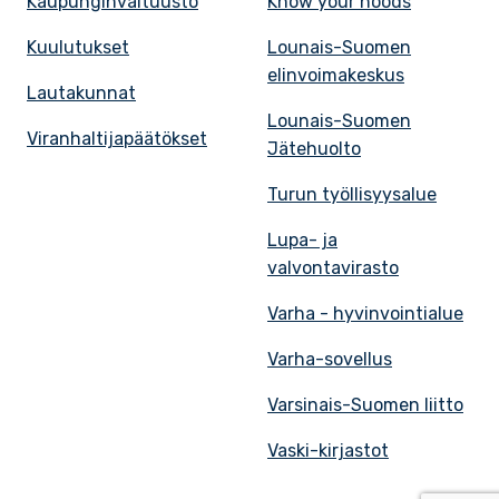
Kaupunginvaltuusto
Know your hoods
Kuulutukset
Lounais-Suomen
elinvoimakeskus
Lautakunnat
Lounais-Suomen
Viranhaltijapäätökset
Jätehuolto
Turun työllisyysalue
Lupa- ja
valvontavirasto
Varha - hyvinvointialue
Varha-sovellus
Varsinais-Suomen liitto
Vaski-kirjastot