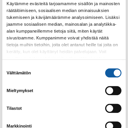
Käytämme evästeitä tarjoamamme sisällön ja mainosten
Puhelinnumerot
räätälöimiseen, sosiaalisen median ominaisuuksien
tukemiseen ja kävijämäärämme analysoimiseen. Lisäksi
jaamme sosiaalisen median, mainosalan ja analytiikka-
Tausta ja lainsäädäntö
alan kumppaneillemme tietoja siitä, miten käytät
sivustoamme. Kumppanimme voivat yhdistää näitä
Rakentamisluvan hakeminen voi tietyissä tilanteissa
tietoja muihin tietoihin, joita olet antanut heille tai joita on
edellyttää suunnittelutarveratkaisua tai
kerätty, kun olet käyttänyt heidän palvelujaan. Voit
poikkeamispäätöstä ennen rakennuslupaa.
muuttaa evästeasetuksiesi hyväksyntää sivuston
alalaidassa olevasta
Evästeasetukset
linkistä.
Suostumuksen
Rakentajalla on oltava voimassa oleva
Välttämätön
valinta
suunnittelutarveratkaisu, jos hän hakee
rakentamislupaa suunnittelutarvealueella.
Suunnittelutarveratkaisua on haettava kunnan
Mieltymykset
määräämältä viranomaiselta ennen rakentamisluvan
hakemista.
Tilastot
Kunta selvittää, onko alue suunnittelutarvealueella.
Suunnittelutarvealue on sellainen kunnan
Markkinointi