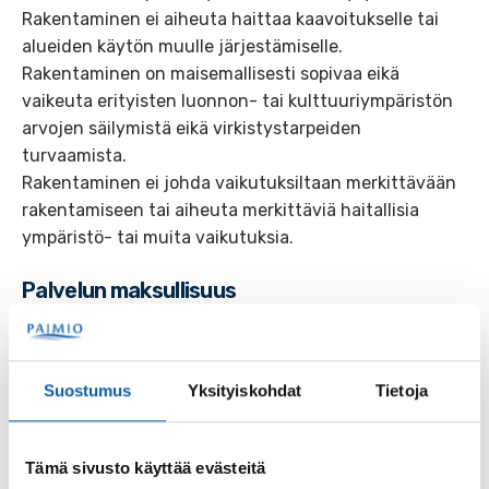
Rakentaminen ei aiheuta haittaa kaavoitukselle tai
alueiden käytön muulle järjestämiselle.
Rakentaminen on maisemallisesti sopivaa eikä
vaikeuta erityisten luonnon- tai kulttuuriympäristön
arvojen säilymistä eikä virkistystarpeiden
turvaamista.
Rakentaminen ei johda vaikutuksiltaan merkittävään
rakentamiseen tai aiheuta merkittäviä haitallisia
ympäristö- tai muita vaikutuksia.
Palvelun maksullisuus
Palvelu on maksullinen
Suostumus
Yksityiskohdat
Tietoja
Asiointikanavat
Verkkoasiointi
Tämä sivusto käyttää evästeitä