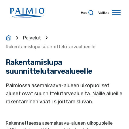
Siirry sisältöön
Hae
Valikko
Palvelut
Rakentamislupa suunnittelutarvealueelle
Rakentamislupa
suunnittelutarvealueelle
Paimiossa asemakaava-alueen ulkopuoliset
alueet ovat suunnittelutarvealueita. Näille alueille
rakentaminen vaatii sijoittamisluvan.
Rakennettaessa asemakaava-alueen ulkopuolelle