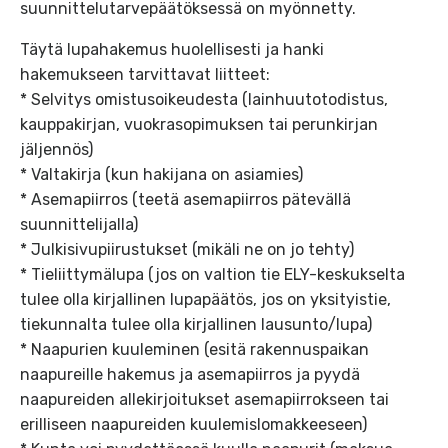
suunnittelutarvepäätöksessä on myönnetty.
Täytä lupahakemus huolellisesti ja hanki
hakemukseen tarvittavat liitteet:
* Selvitys omistusoikeudesta (lainhuutotodistus,
kauppakirjan, vuokrasopimuksen tai perunkirjan
jäljennös)
* Valtakirja (kun hakijana on asiamies)
* Asemapiirros (teetä asemapiirros pätevällä
suunnittelijalla)
* Julkisivupiirustukset (mikäli ne on jo tehty)
* Tieliittymälupa (jos on valtion tie ELY-keskukselta
tulee olla kirjallinen lupapäätös, jos on yksityistie,
tiekunnalta tulee olla kirjallinen lausunto/lupa)
* Naapurien kuuleminen (esitä rakennuspaikan
naapureille hakemus ja asemapiirros ja pyydä
naapureiden allekirjoitukset asemapiirrokseen tai
erilliseen naapureiden kuulemislomakkeeseen)