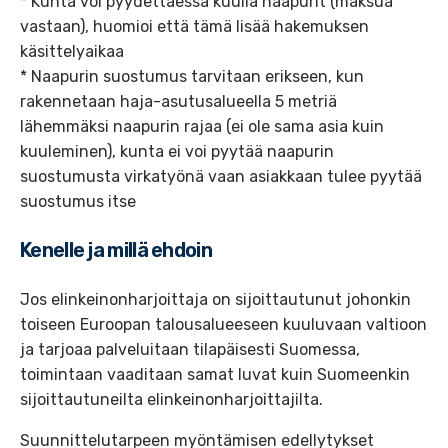
* Kunta voi pyydettäessä kuulla naapurit (maksua
vastaan), huomioi että tämä lisää hakemuksen
käsittelyaikaa
* Naapurin suostumus tarvitaan erikseen, kun
rakennetaan haja-asutusalueella 5 metriä
lähemmäksi naapurin rajaa (ei ole sama asia kuin
kuuleminen), kunta ei voi pyytää naapurin
suostumusta virkatyönä vaan asiakkaan tulee pyytää
suostumus itse
Kenelle ja millä ehdoin
Jos elinkeinonharjoittaja on sijoittautunut johonkin
toiseen Euroopan talousalueeseen kuuluvaan valtioon
ja tarjoaa palveluitaan tilapäisesti Suomessa,
toimintaan vaaditaan samat luvat kuin Suomeenkin
sijoittautuneilta elinkeinonharjoittajilta.
Suunnittelutarpeen myöntämisen edellytykset