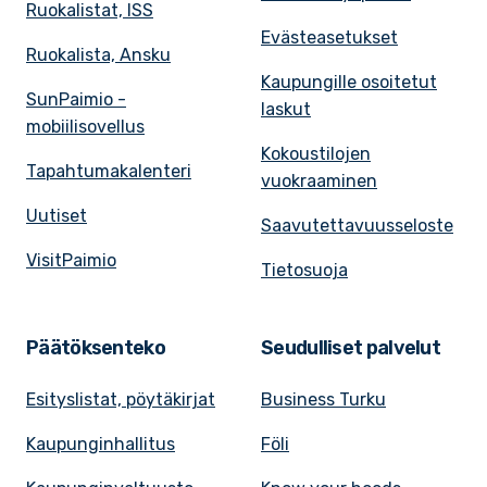
Ruokalistat, ISS
Evästeasetukset
Ruokalista, Ansku
Kaupungille osoitetut
SunPaimio -
laskut
mobiilisovellus
Kokoustilojen
Tapahtumakalenteri
vuokraaminen
Uutiset
Saavutettavuusseloste
VisitPaimio
Tietosuoja
Päätöksenteko
Seudulliset palvelut
Esityslistat, pöytäkirjat
Business Turku
Kaupunginhallitus
Föli