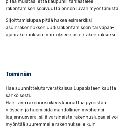
pitää muistaa, että kaupunki tarkastelee
rakentamisen sopivuutta ennen luvan myöntämistä.
Sijoittamislupaa pitää hakea esimerkiksi
asuinrakennuksen uudisrakentamiseen tai vapaa-
ajanrakennuksen muutokseen asuinrakennukseksi.
Toimi näin
Hae suunnittelutarveratkaisua Lupapisteen kautta
sähköisesti.
Haettava rakennusoikeus kannattaa pyöristää
ylöspäin ja huomioida mahdollinen myöhempi
laajennusvara, sillä varsinaista rakennuslupaa ei voi
myöntää suuremmalle rakennukselle kuin