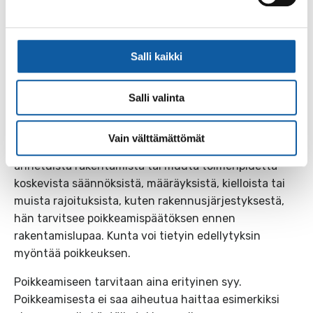
asemakaavoituksen ulkopuolinen alue, jonka suhteen
voi olla tarvetta ryhtyä toimenpiteisiin, kuten teiden,
vesijohtojen tai viemärien rakentamiseen.
Salli kaikki
Suunnittelutarveratkaisu on voimassa päätöksessä
ilmoitetun ajan, enintään kaksi vuotta.
Salli valinta
Rakentamislupaa on haettava tänä aikana.
Jos rakentaja haluaa poiketa kaavasta tai muista
Vain välttämättömät
alueidenkäyttölain mukaisista tai sen nojalla
annetuista rakentamista tai muuta toimenpidettä
koskevista säännöksistä, määräyksistä, kielloista tai
muista rajoituksista, kuten rakennusjärjestyksestä,
hän tarvitsee poikkeamispäätöksen ennen
rakentamislupaa. Kunta voi tietyin edellytyksin
myöntää poikkeuksen.
Poikkeamiseen tarvitaan aina erityinen syy.
Poikkeamisesta ei saa aiheutua haittaa esimerkiksi