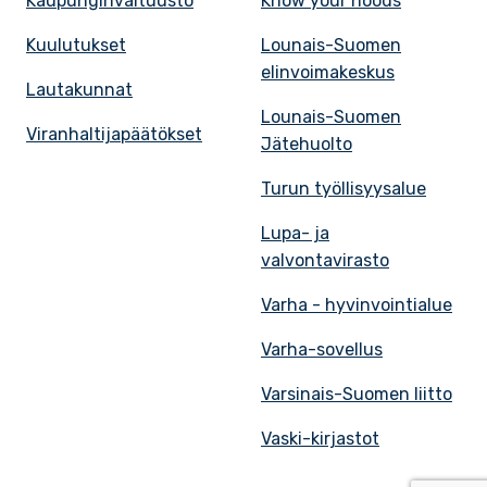
Kaupunginvaltuusto
Know your hoods
Kuulutukset
Lounais-Suomen
elinvoimakeskus
Lautakunnat
Lounais-Suomen
Viranhaltijapäätökset
Jätehuolto
Turun työllisyysalue
Lupa- ja
valvontavirasto
Varha - hyvinvointialue
Varha-sovellus
Varsinais-Suomen liitto
Vaski-kirjastot