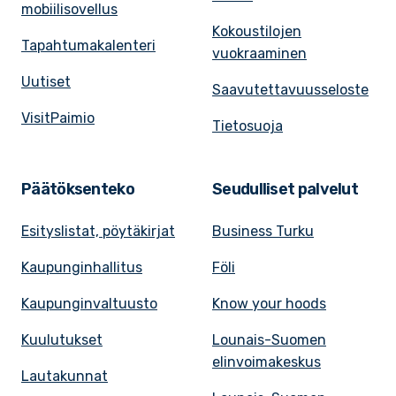
mobiilisovellus
Kokoustilojen
Tapahtumakalenteri
vuokraaminen
Uutiset
Saavutettavuusseloste
VisitPaimio
Tietosuoja
Päätöksenteko
Seudulliset palvelut
Esityslistat, pöytäkirjat
Business Turku
Kaupunginhallitus
Föli
Kaupunginvaltuusto
Know your hoods
Kuulutukset
Lounais-Suomen
elinvoimakeskus
Lautakunnat