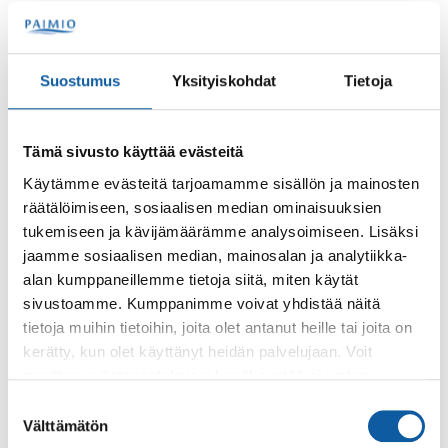
Toimi näin
Kysy lisätietoa kerhoista Paimion kaupungin
Suostumus
Yksityiskohdat
Tietoja
sivistyspalveluista. Ilmoittaudu kerhotoimintaa
ottamalla yhteyttä sitä järjestävän kouluun.
Tämä sivusto käyttää evästeitä
Kenelle ja millä ehdoin
Käytämme evästeitä tarjoamamme sisällön ja mainosten
räätälöimiseen, sosiaalisen median ominaisuuksien
Kerhot on tarkoitettu peruskoulujen oppilaille.
tukemiseen ja kävijämäärämme analysoimiseen. Lisäksi
Mahdolliset tarkemmat rajaukset ovat kerhokohtaisia.
jaamme sosiaalisen median, mainosalan ja analytiikka-
alan kumppaneillemme tietoja siitä, miten käytät
Palvelun maksullisuus
sivustoamme. Kumppanimme voivat yhdistää näitä
tietoja muihin tietoihin, joita olet antanut heille tai joita on
Palvelu on maksuton
kerätty, kun olet käyttänyt heidän palvelujaan. Voit
muuttaa evästeasetuksiesi hyväksyntää sivuston
Asiointikanavat
alalaidassa olevasta
Evästeasetukset
linkistä.
Suostumuksen
Välttämätön
valinta