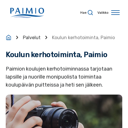
Siirry sisältöön
Hae
Valikko
Palvelut
Koulun kerhotoiminta, Paimio
Koulun kerhotoiminta, Paimio
Paimion koulujen kerhotoiminnassa tarjotaan
lapsille ja nuorille monipuolista toimintaa
koulupäivän puitteissa ja heti sen jälkeen.