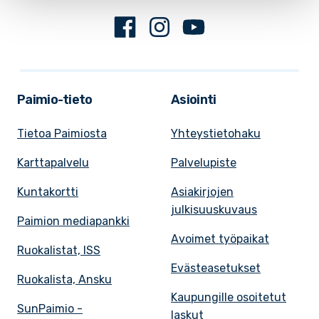
Facebook
Instagram
Youtube
Paimio-tieto
Asiointi
Tietoa Paimiosta
Yhteystietohaku
Karttapalvelu
Palvelupiste
Kuntakortti
Asiakirjojen
julkisuuskuvaus
Paimion mediapankki
Avoimet työpaikat
Ruokalistat, ISS
Evästeasetukset
Ruokalista, Ansku
Kaupungille osoitetut
SunPaimio -
laskut