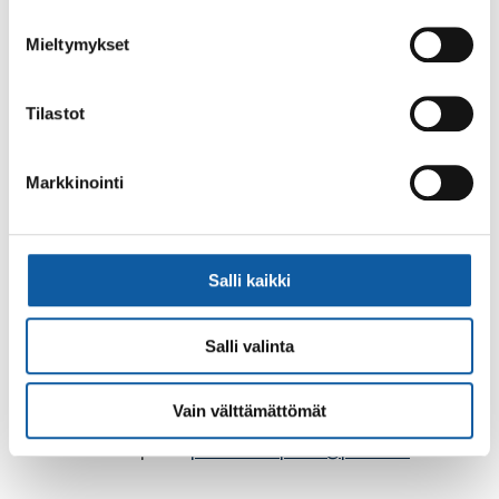
Puhelinnumerot
Mieltymykset
Tilastot
Palaute
Markkinointi
Salli kaikki
Salli valinta
Käyntiosoite: Vistantie 18
Postiosoite: PL 50, 21531 PAIMIO
Vain välttämättömät
Vaihde: (02) 474 511
Sähköposti:
paimio.kaupunki@paimio.fi