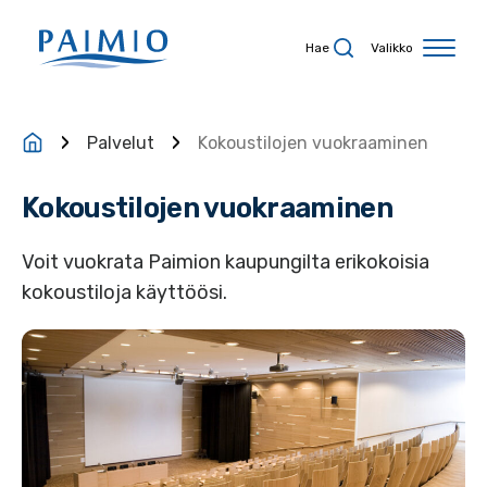
Siirry sisältöön
Hae
Valikko
Palvelut
Kokoustilojen vuokraaminen
Kokoustilojen vuokraaminen
Voit vuokrata Paimion kaupungilta erikokoisia
kokoustiloja käyttöösi.