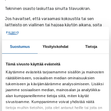
Tekninen osasto laskuttaa sinulta tilavuokran.
Jos havaitset, että varaamasi kokoustila tai sen
laitteisto on viallinen tai hajoaa käytön aikana, soita
Paimion kaupungin kiinteistöpäivystykseen.
Kenelle ja millä ehdoin
Suostumus
Yksityiskohdat
Tietoja
Yksityishenkilöt, yhdistykset ja yritykset voivat
vuokrata tiloja käyttöönsä.
Tämä sivusto käyttää evästeitä
Paimiossa toimivat järjestöt voivat vuosimaksua
Käytämme evästeitä tarjoamamme sisällön ja mainosten
vastaan saada käyttöönsä myös järjestötilan.
räätälöimiseen, sosiaalisen median ominaisuuksien
tukemiseen ja kävijämäärämme analysoimiseen. Lisäksi
Palvelun maksullisuus
jaamme sosiaalisen median, mainosalan ja analytiikka-
alan kumppaneillemme tietoja siitä, miten käytät
sivustoamme. Kumppanimme voivat yhdistää näitä
Palvelu on maksullinen
tietoja muihin tietoihin, joita olet antanut heille tai joita on