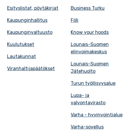
Esityslistat, pöytäkirjat
Business Turku
Kaupunginhallitus
Föli
Kaupunginvaltuusto
Know your hoods
Kuulutukset
Lounais-Suomen
elinvoimakeskus
Lautakunnat
Lounais-Suomen
Viranhaltijapäätökset
Jätehuolto
Turun työllisyysalue
Lupa- ja
valvontavirasto
Varha - hyvinvointialue
Varha-sovellus