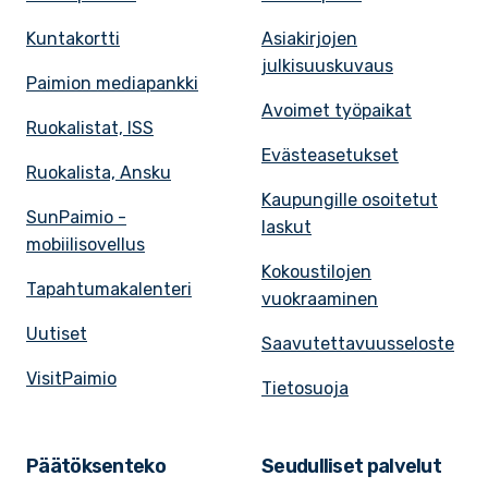
Kuntakortti
Asiakirjojen
julkisuuskuvaus
Paimion mediapankki
Avoimet työpaikat
Ruokalistat, ISS
Evästeasetukset
Ruokalista, Ansku
Kaupungille osoitetut
SunPaimio -
laskut
mobiilisovellus
Kokoustilojen
Tapahtumakalenteri
vuokraaminen
Uutiset
Saavutettavuusseloste
VisitPaimio
Tietosuoja
Päätöksenteko
Seudulliset palvelut