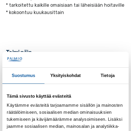
* tarkoitettu kaikille omaisiaan tai läheisiään hoitaville
* kokoontuu kuukausittain
Toimi näin
Saat lisätietoja ryhmistä hyvinvointiohjaajalta tai
liikunta- ja hyvinvointikoordinaattorilta.
Suostumus
Yksityiskohdat
Tietoja
Asiointikanavat
Tämä sivusto käyttää evästeitä
Käytämme evästeitä tarjoamamme sisällön ja mainosten
Puhelinnumerot
räätälöimiseen, sosiaalisen median ominaisuuksien
tukemiseen ja kävijämäärämme analysoimiseen. Lisäksi
jaamme sosiaalisen median, mainosalan ja analytiikka-