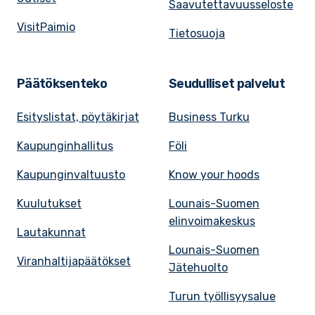
Saavutettavuusseloste
VisitPaimio
Tietosuoja
Päätöksenteko
Seudulliset palvelut
Esityslistat, pöytäkirjat
Business Turku
Kaupunginhallitus
Föli
Kaupunginvaltuusto
Know your hoods
Kuulutukset
Lounais-Suomen
elinvoimakeskus
Lautakunnat
Lounais-Suomen
Viranhaltijapäätökset
Jätehuolto
Turun työllisyysalue