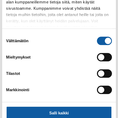
alan kumppaneillemme tietoja siitä, miten käytät
Palaute
sivustoamme. Kumppanimme voivat yhdistää näitä
tietoja muihin tietoihin, joita olet antanut heille tai joita on
kerätty, kun olet käyttänyt heidän palvelujaan. Voit
muuttaa evästeasetuksiesi hyväksyntää sivuston
alalaidassa olevasta
Evästeasetukset
linkistä.
Suostumuksen
Välttämätön
valinta
Mieltymykset
Käyntiosoite: Vistantie 18
Postiosoite: PL 50, 21531 PAIMIO
Tilastot
Vaihde: (02) 474 511
Sähköposti:
paimio.kaupunki@paimio.fi
Markkinointi
Facebook
Instagram
Youtube
Salli kaikki