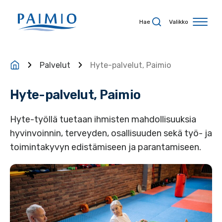
Siirry sisältöön
Hae
Valikko
Palvelut
Hyte-palvelut, Paimio
Hyte-palvelut, Paimio
Hyte-työllä tuetaan ihmisten mahdollisuuksia
hyvinvoinnin, terveyden, osallisuuden sekä työ- ja
toimintakyvyn edistämiseen ja parantamiseen.