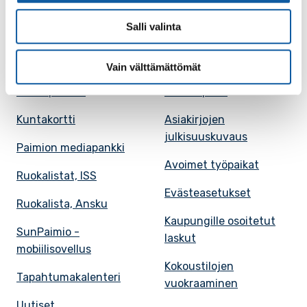
Salli valinta
Paimio-tieto
Asiointi
Tietoa Paimiosta
Yhteystietohaku
Vain välttämättömät
Karttapalvelu
Palvelupiste
Kuntakortti
Asiakirjojen
julkisuuskuvaus
Paimion mediapankki
Avoimet työpaikat
Ruokalistat, ISS
Evästeasetukset
Ruokalista, Ansku
Kaupungille osoitetut
SunPaimio -
laskut
mobiilisovellus
Kokoustilojen
Tapahtumakalenteri
vuokraaminen
Uutiset