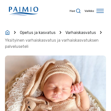
Siirry sisältöön
Hae
Valikko
Opetus ja kasvatus
Varhaiskasvatus
Yksityinen varhaiskasvatus ja varhaiskasvatuksen
palveluseteli