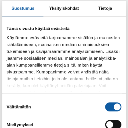
Palaute
Suostumus
Yksityiskohdat
Tietoja
Tämä sivusto käyttää evästeitä
Käytämme evästeitä tarjoamamme sisällön ja mainosten
räätälöimiseen, sosiaalisen median ominaisuuksien
tukemiseen ja kävijämäärämme analysoimiseen. Lisäksi
jaamme sosiaalisen median, mainosalan ja analytiikka-
Käyntiosoite: Vistantie 18
alan kumppaneillemme tietoja siitä, miten käytät
Postiosoite: PL 50, 21531 PAIMIO
sivustoamme. Kumppanimme voivat yhdistää näitä
Vaihde: (02) 474 511
tietoja muihin tietoihin, joita olet antanut heille tai joita on
Sähköposti:
paimio.kaupunki@paimio.fi
kerätty, kun olet käyttänyt heidän palvelujaan. Voit
muuttaa evästeasetuksiesi hyväksyntää sivuston
alalaidassa olevasta
Evästeasetukset
linkistä.
Suostumuksen
Facebook
Instagram
Youtube
Välttämätön
valinta
Mieltymykset