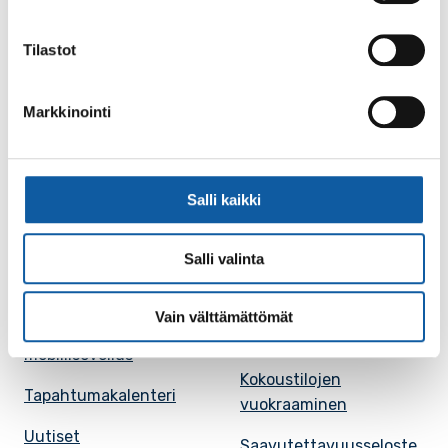
Paimio-tieto
Asiointi
Tilastot
Tietoa Paimiosta
Yhteystietohaku
Markkinointi
Karttapalvelu
Palvelupiste
Kuntakortti
Asiakirjojen
julkisuuskuvaus
Salli kaikki
Paimion mediapankki
Avoimet työpaikat
Ruokalistat, ISS
Salli valinta
Evästeasetukset
Ruokalista, Ansku
Kaupungille osoitetut
Vain välttämättömät
SunPaimio -
laskut
mobiilisovellus
Kokoustilojen
Tapahtumakalenteri
vuokraaminen
Uutiset
Saavutettavuusseloste