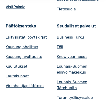
VisitPaimio
Tietosuoja
Päätöksenteko
Seudulliset palvelut
Esityslistat, pöytäkirjat
Business Turku
Kaupunginhallitus
Föli
Kaupunginvaltuusto
Know your hoods
Kuulutukset
Lounais-Suomen
elinvoimakeskus
Lautakunnat
Lounais-Suomen
Viranhaltijapäätökset
Jätehuolto
Turun työllisyysalue