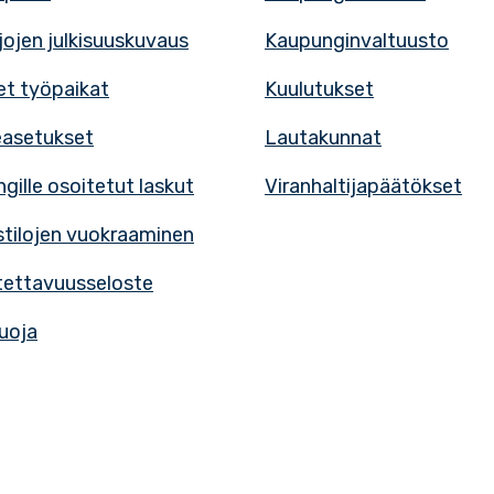
rjojen julkisuuskuvaus
Kaupunginvaltuusto
t työpaikat
Kuulutukset
easetukset
Lautakunnat
gille osoitetut laskut
Viranhaltijapäätökset
tilojen vuokraaminen
ettavuusseloste
uoja