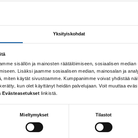
perustuu opetushallituksen vuonna 2017 julkaisemiin, 
siikin laajan oppimäärän opetussuunnitelman perusteis
ksynyt Paimion musiikkiopiston opetussuunnitelman j
Yksityiskohdat
aleiden avulla eteenpäin ja vähitellen itselliseksi soitt
itä
en arkiympäristöä!”
mme sisällön ja mainosten räätälöimiseen, sosiaalisen median
iseen. Lisäksi jaamme sosiaalisen median, mainosalan ja analy
isuudessaan
täällä
.
, miten käytät sivustoamme. Kumppanimme voivat yhdistää näitä t
 on kerätty, kun olet käyttänyt heidän palvelujaan. Voit muuttaa e
taitotaulut löydät
täältä
.
a
Evästeasetukset
linkistä.
Mieltymykset
Tilastot