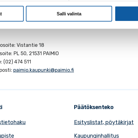
t
Salli valinta
osoite: Vistantie 18
soite: PL 50, 21531 PAIMIO
: (02) 474 511
posti:
paimio.kaupunki@paimio.fi
i
Päätöksenteko
tietohaku
Esityslistat, pöytäkirjat
upiste
Kaupunginhallitus