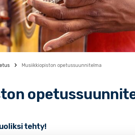
etus
Musiikkiopiston opetussuunnitelma
ston opetussuunnit
oliksi tehty!