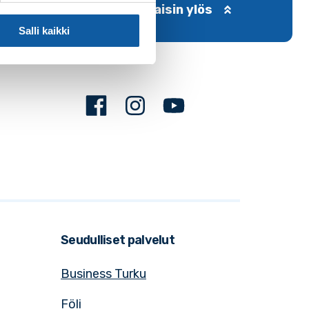
Takaisin ylös
Salli kaikki
Facebook
Instagram
Youtube
Seudulliset palvelut
Business Turku
Föli