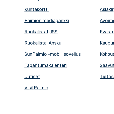
Kuntakortti
Asiaki
Paimion mediapankki
Avoime
Ruokalistat, ISS
Eväst
Ruokalista, Ansku
Kaupun
SunPaimio -mobiilisovellus
Kokous
Tapahtumakalenteri
Saavut
Uutiset
Tietos
VisitPaimio