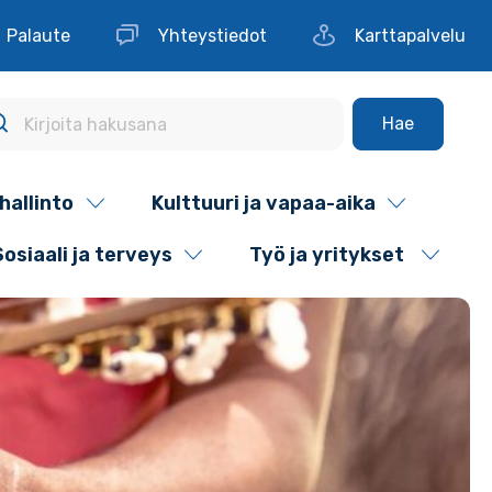
Palaute
Yhteystiedot
Karttapalvelu
Hae
hallinto
Kulttuuri ja vapaa-aika
Sosiaali ja terveys
Työ ja yritykset