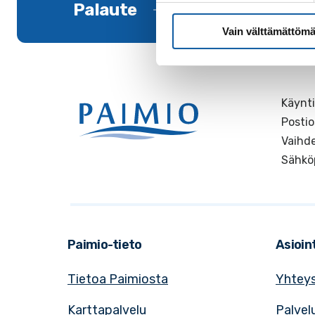
Palaute
Vain välttämättömä
Käynti
Postio
Vaihde
Sähkö
Paimio-tieto
Asioint
Tietoa Paimiosta
Yhteys
Karttapalvelu
Palvel