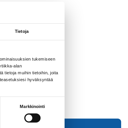
valtakunnallisesti
iin. Sivistystyön
a taitotaulut.
Tietoja
ajaksi – laadukasta
 ominaisuuksien tukemiseen
tiikka-alan
ietoja muihin tietoihin, joita
västeasetuksiesi hyväksyntää
Markkinointi