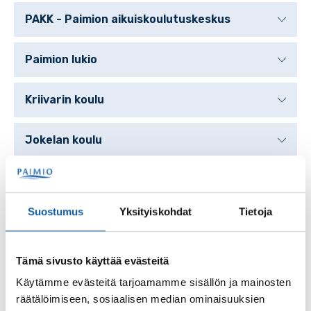
PAKK - Paimion aikuiskoulutuskeskus
Paimion lukio
Kriivarin koulu
Jokelan koulu
Jokipuisto
Suostumus
Yksityiskohdat
Tietoja
Opiston olkkari
Sisäliikuntahalli
Tämä sivusto käyttää evästeitä
Käytämme evästeitä tarjoamamme sisällön ja mainosten
räätälöimiseen, sosiaalisen median ominaisuuksien
Oinilan päiväkodin liikuntasali