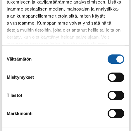
tukemiseen ja kävijämäärämme analysoimiseen. Lisäksi
jaamme sosiaalisen median, mainosalan ja analytiikka-
Kurssipaikat Sauvossa
alan kumppaneillemme tietoja siitä, miten käytät
sivustoamme. Kumppanimme voivat yhdistää näitä
tietoja muihin tietoihin, joita olet antanut heille tai joita on
Sauvon työväentalo
kerätty, kun olet käyttänyt heidän palvelujaan. Voit
muuttaa evästeasetuksiesi hyväksyntää sivuston
Seuralan kylätalo
alalaidassa olevasta
Evästeasetukset
linkistä.
Suostumuksen
Välttämätön
valinta
Sauvon kirjasto
Mieltymykset
Sauvon koulukeskus
Tilastot
Sauvon yhteistalo
Markkinointi
Vahtisten entinen koulu