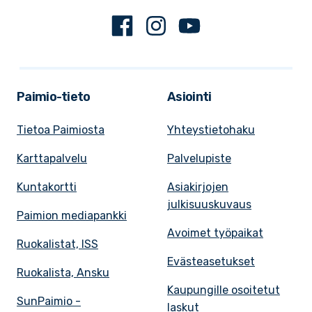
Facebook
Instagram
Youtube
Paimio-tieto
Asiointi
Tietoa Paimiosta
Yhteystietohaku
Karttapalvelu
Palvelupiste
Kuntakortti
Asiakirjojen
julkisuuskuvaus
Paimion mediapankki
Avoimet työpaikat
Ruokalistat, ISS
Evästeasetukset
Ruokalista, Ansku
Kaupungille osoitetut
SunPaimio -
laskut