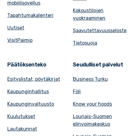
mobiilisovellus
Kokoustilojen
Tapahtumakalenteri
vuokraaminen
Uutiset
Saavutettavuusseloste
VisitPaimio
Tietosuoja
Päätöksenteko
Seudulliset palvelut
Esityslistat, pöytäkirjat
Business Turku
Kaupunginhallitus
Föli
Kaupunginvaltuusto
Know your hoods
Kuulutukset
Lounais-Suomen
elinvoimakeskus
Lautakunnat