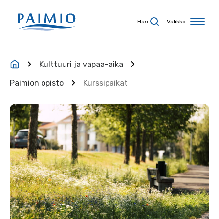
Siirry sisältöön
Hae
Valikko
Kulttuuri ja vapaa-aika
Paimion opisto
Kurssipaikat