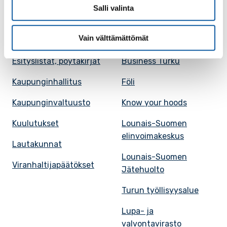
Tietosuoja
Salli valinta
Päätöksenteko
Seudulliset palvelut
Vain välttämättömät
Esityslistat, pöytäkirjat
Business Turku
Kaupunginhallitus
Föli
Kaupunginvaltuusto
Know your hoods
Kuulutukset
Lounais-Suomen
elinvoimakeskus
Lautakunnat
Lounais-Suomen
Viranhaltijapäätökset
Jätehuolto
Turun työllisyysalue
Lupa- ja
valvontavirasto