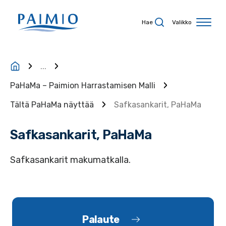
Siirry sisältöön
Hae
Valikko
...
PaHaMa – Paimion Harrastamisen Malli
Tältä PaHaMa näyttää
Safkasankarit, PaHaMa
Safkasankarit, PaHaMa
Safkasankarit makumatkalla.
Palaute