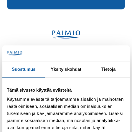
Käyntiosoite: Vistantie 18
Postiosoite: PL 50, 21531 PAIMIO
Suostumus
Yksityiskohdat
Tietoja
Vaihde: (02) 474 511
Sähköposti:
paimio.kaupunki@paimio.fi
Tämä sivusto käyttää evästeitä
Käytämme evästeitä tarjoamamme sisällön ja mainosten
Facebook
Instagram
Youtube
räätälöimiseen, sosiaalisen median ominaisuuksien
tukemiseen ja kävijämäärämme analysoimiseen. Lisäksi
jaamme sosiaalisen median, mainosalan ja analytiikka-
alan kumppaneillemme tietoja siitä, miten käytät
Paimio-tieto
Asiointi