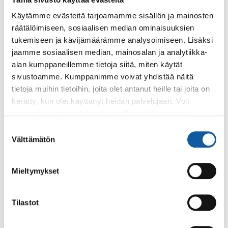
Etsivä nuorisotyö, Paimio
Käytämme evästeitä tarjoamamme sisällön ja mainosten
räätälöimiseen, sosiaalisen median ominaisuuksien
tukemiseen ja kävijämäärämme analysoimiseen. Lisäksi
jaamme sosiaalisen median, mainosalan ja analytiikka-
Nuorten työpajat
alan kumppaneillemme tietoja siitä, miten käytät
sivustoamme. Kumppanimme voivat yhdistää näitä
tietoja muihin tietoihin, joita olet antanut heille tai joita on
kerätty, kun olet käyttänyt heidän palvelujaan. Voit
muuttaa evästeasetuksiesi hyväksyntää sivuston
alalaidassa olevasta
Evästeasetukset
linkistä.
Suostumuksen
Palaute
Välttämätön
valinta
Mieltymykset
Tilastot