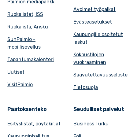
Paimion mediapankki
Avoimet työpaikat
Ruokalistat, ISS
Evästeasetukset
Ruokalista, Ansku
Kaupungille osoitetut
SunPaimio -
laskut
mobiilisovellus
Kokoustilojen
Tapahtumakalenteri
vuokraaminen
Uutiset
Saavutettavuusseloste
VisitPaimio
Tietosuoja
Päätöksenteko
Seudulliset palvelut
Esityslistat, pöytäkirjat
Business Turku
Kaupunginhallitus
Föli