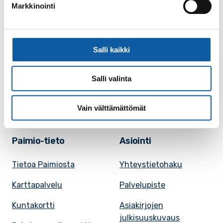
Markkinointi
Käyntiosoite: Vistantie 18
Postiosoite: PL 50, 21531 PAIMIO
Vaihde: (02) 474 511
Sähköposti:
paimio.kaupunki@paimio.fi
Salli kaikki
Salli valinta
Facebook
Instagram
Youtube
Vain välttämättömät
Paimio-tieto
Asiointi
Tietoa Paimiosta
Yhteystietohaku
Karttapalvelu
Palvelupiste
Kuntakortti
Asiakirjojen
julkisuuskuvaus