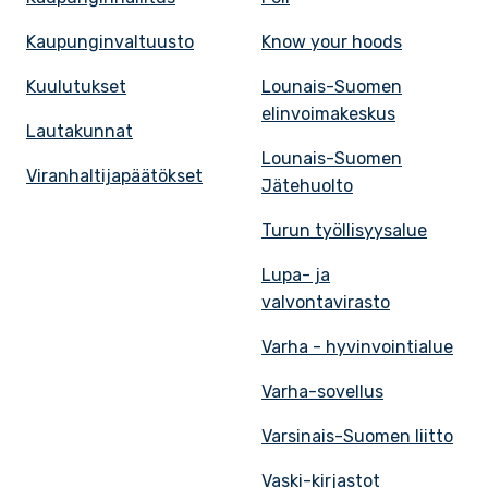
Kaupunginvaltuusto
Know your hoods
Kuulutukset
Lounais-Suomen
elinvoimakeskus
Lautakunnat
Lounais-Suomen
Viranhaltijapäätökset
Jätehuolto
Turun työllisyysalue
Lupa- ja
valvontavirasto
Varha - hyvinvointialue
Varha-sovellus
Varsinais-Suomen liitto
Vaski-kirjastot