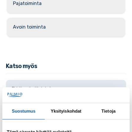
Pajatoiminta
Avoin toiminta
Katso myös
Ehkäisevä päihdetyö
Suostumus
Yksityiskohdat
Tietoja
NuortenTupa
Tämä sivusto käyttää evästeitä