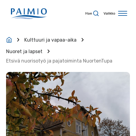
Siirry sisältöön
Hae
Valikko
Kulttuuri ja vapaa-aika
Nuoret ja lapset
Etsivä nuorisotyö ja pajatoiminta NuortenTupa