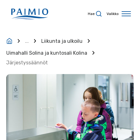
Siirry sisältöön
Hae
Valikko
...
Liikunta ja ulkoilu
Uimahalli Solina ja kuntosali Kolina
Järjestyssäännöt