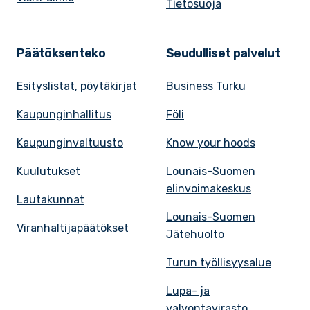
Tietosuoja
Päätöksenteko
Seudulliset palvelut
Esityslistat, pöytäkirjat
Business Turku
Kaupunginhallitus
Föli
Kaupunginvaltuusto
Know your hoods
Kuulutukset
Lounais-Suomen
elinvoimakeskus
Lautakunnat
Lounais-Suomen
Viranhaltijapäätökset
Jätehuolto
Turun työllisyysalue
Lupa- ja
valvontavirasto