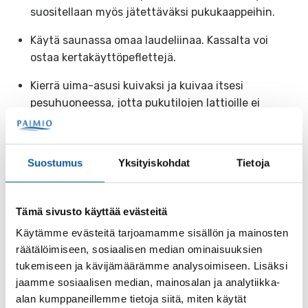
suositellaan myös jätettäväksi pukukaappeihin.
Käytä saunassa omaa laudeliinaa. Kassalta voi
ostaa kertakäyttöpeflettejä.
Kierrä uima-asusi kuivaksi ja kuivaa itsesi
pesuhuoneessa, jotta pukutilojen lattioille ei
kulkeutuisi vettä.
Allaskäyttäytyminen
Suostumus
Yksityiskohdat
Tietoja
Rataköysissä roikkuminen ja kylmäaltaassa
sukeltaminen on kiellettyä.
Tämä sivusto käyttää evästeitä
Isossa altaassa poikittaissuuntaan uiminen ja
Käytämme evästeitä tarjoamamme sisällön ja mainosten
sukeltaminen on kiellettyä.
räätälöimiseen, sosiaalisen median ominaisuuksien
tukemiseen ja kävijämäärämme analysoimiseen. Lisäksi
Veteen hyppääminen on sallittua vain siihen
jaamme sosiaalisen median, mainosalan ja analytiikka-
merkityltä korokkeelta (koroke 1), tai muilta
alan kumppaneillemme tietoja siitä, miten käytät