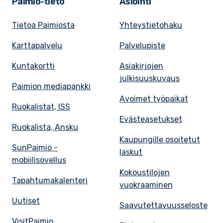
Paimio-tieto
Asiointi
Tietoa Paimiosta
Yhteystietohaku
Karttapalvelu
Palvelupiste
Kuntakortti
Asiakirjojen
julkisuuskuvaus
Paimion mediapankki
Avoimet työpaikat
Ruokalistat, ISS
Evästeasetukset
Ruokalista, Ansku
Kaupungille osoitetut
SunPaimio -
laskut
mobiilisovellus
Kokoustilojen
Tapahtumakalenteri
vuokraaminen
Uutiset
Saavutettavuusseloste
VisitPaimio