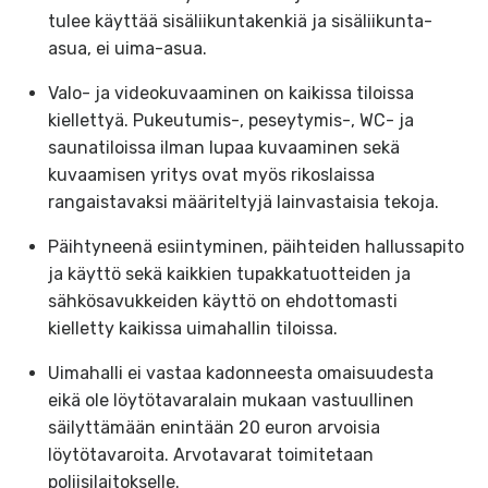
tulee käyttää sisäliikuntakenkiä ja sisäliikunta-
asua, ei uima-asua.
Valo- ja videokuvaaminen on kaikissa tiloissa
kiellettyä. Pukeutumis-, peseytymis-, WC- ja
saunatiloissa ilman lupaa kuvaaminen sekä
kuvaamisen yritys ovat myös rikoslaissa
rangaistavaksi määriteltyjä lainvastaisia tekoja.
Päihtyneenä esiintyminen, päihteiden hallussapito
ja käyttö sekä kaikkien tupakkatuotteiden ja
sähkösavukkeiden käyttö on ehdottomasti
kielletty kaikissa uimahallin tiloissa.
Uimahalli ei vastaa kadonneesta omaisuudesta
eikä ole löytötavaralain mukaan vastuullinen
säilyttämään enintään 20 euron arvoisia
löytötavaroita. Arvotavarat toimitetaan
poliisilaitokselle.