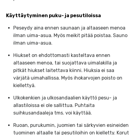
Käyttäytyminen puku- ja pesutiloissa
Peseydy aina ennen saunaan ja altaaseen menoa
ilman uima-asua. Myös meikit pitää poistaa. Sauno
ilman uima-asua.
Hiukset on ehdottomasti kasteltava ennen
altaaseen menoa, tai suojattava uimalakilla ja
pitkät hiukset laitettava kiinni. Hiuksia ei saa
värjätä uimahallissa. Myös ihokarvojen poisto on
kiellettyä.
Ulkokenkien ja ulkosandaalien käyttö pesu- ja
allastiloissa ei ole sallittua. Puhtaita
suihkusandaaleja tms. voi käyttää.
Ruoan, purukumin, juomien tai särkyvien esineiden
tuominen altaalle tai pesutiloihin on kielletty. Korut