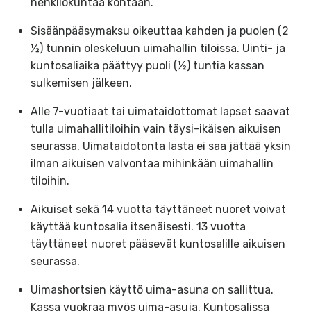
henkilökuntaa kohtaan.
Sisäänpääsymaksu oikeuttaa kahden ja puolen (2
½) tunnin oleskeluun uimahallin tiloissa. Uinti- ja
kuntosaliaika päättyy puoli (½) tuntia kassan
sulkemisen jälkeen.
Alle 7-vuotiaat tai uimataidottomat lapset saavat
tulla uimahallitiloihin vain täysi-ikäisen aikuisen
seurassa. Uimataidotonta lasta ei saa jättää yksin
ilman aikuisen valvontaa mihinkään uimahallin
tiloihin.
Aikuiset sekä 14 vuotta täyttäneet nuoret voivat
käyttää kuntosalia itsenäisesti. 13 vuotta
täyttäneet nuoret pääsevät kuntosalille aikuisen
seurassa.
Uimashortsien käyttö uima-asuna on sallittua.
Kassa vuokraa myös uima-asuja. Kuntosalissa