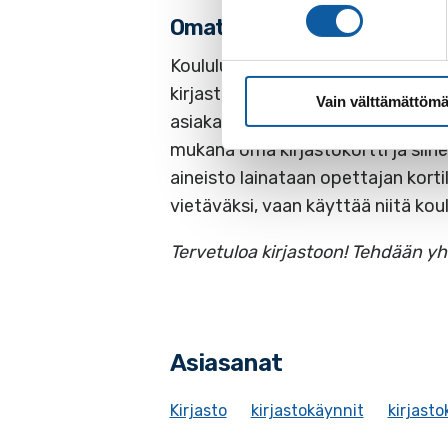
Omatoiminen asiointi kirja
Koululuokat voivat asioida kirjas
kirjastoon tapahtuu opettajalle te
Vain välttämättömä
asiakaspalvelussa ei ole henkilöku
mukana oma kirjastokortti ja siihe
aineisto lainataan opettajan kortill
vietäväksi, vaan käyttää niitä kou
Tervetuloa kirjastoon! Tehdään yhd
Asiasanat
Kirjasto
kirjastokäynnit
kirjasto