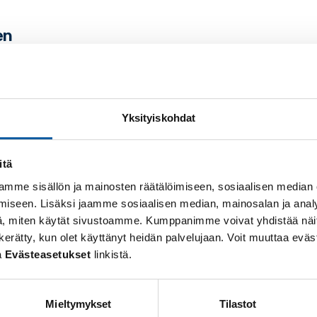
en
n kirjastokäynnistä ja sen sisällöstä: miksi vierailette 
nnostunut opettaja saa myös luokkansa kiinnostumaan a
 mukaan lainausta varten.
Yksityiskohdat
itä
jastovierailulla ja kirjastonhoitajan vieraillessa koulull
mme sisällön ja mainosten räätälöimiseen, sosiaalisen median
aiden käyttäytymisestä kirjastovierailun aikana sekä k
iseen. Lisäksi jaamme sosiaalisen median, mainosalan ja analy
 on hyvä keskustella oppilaiden kanssa etukäteen.
, miten käytät sivustoamme. Kumppanimme voivat yhdistää näitä t
 on kerätty, kun olet käyttänyt heidän palvelujaan. Voit muuttaa e
a
Evästeasetukset
linkistä.
ellään vastaan palautetta joko vierailun päätteeksi t
Mieltymykset
Tilastot