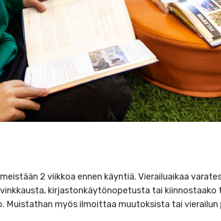
iimeistään 2 viikkoa ennen käyntiä. Vierailuaikaa varates
avinkkausta, kirjastonkäytönopetusta tai kiinnostaako t
o. Muistathan myös ilmoittaa muutoksista tai vierailu