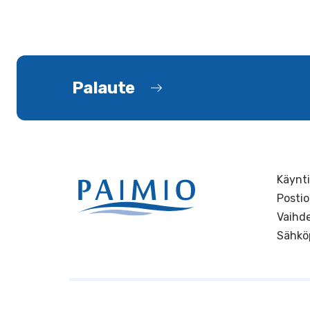
Palaute
Käynti
Postio
Vaihde
Sähkö