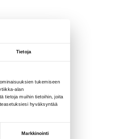
kirjastossa tai miksi
siasta. Muistuta
Tietoja
a. Opettaja on vastuussa
 ominaisuuksien tukemiseen
irjastonhoitajan
tiikka-alan
ietoja muihin tietoihin, joita
västeasetuksiesi hyväksyntää
ai myöhemmin
Markkinointi