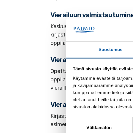
Vierailuun valmistautumin
Keskustele ryhmäsi kanssa etukätee
kirjastonhoitaja tulee kouluun. I
oppilaita ottamaan kirjastokortit
Suostumus
Vierailun aikana
Tämä sivusto käyttää eväste
Opettajan tulee aina olla läsnä kir
Käytämme evästeitä tarjoama
oppilaistaan ja vastaa myös oppil
ja kävijämäärämme analysoim
vieraillessa koululla. Käytöksestä
kumppaneillemme tietoja siitä
olet antanut heille tai joita
Vierailun jälkeen
sivuston alalaidassa olevast
Kirjaston henkilökunta ottaa miel
Suostumuksen
esimerkiksi sähköpostitse.
Välttämätön
valinta