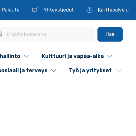
Palaute
Yhteystiedot
Karttapalvelu
Hae
hallinto
Kulttuuri ja vapaa-aika
Sosiaali ja terveys
Työ ja yritykset