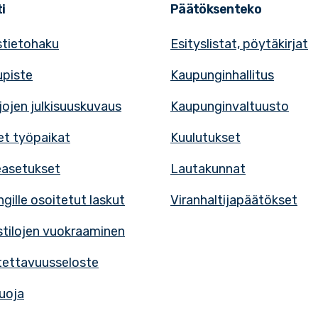
i
Päätöksenteko
tietohaku
Esityslistat, pöytäkirjat
upiste
Kaupunginhallitus
rjojen julkisuuskuvaus
Kaupunginvaltuusto
t työpaikat
Kuulutukset
easetukset
Lautakunnat
gille osoitetut laskut
Viranhaltijapäätökset
tilojen vuokraaminen
ettavuusseloste
uoja