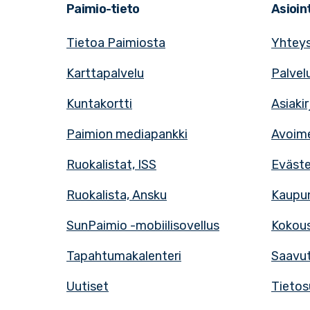
Paimio-tieto
Asioint
Tietoa Paimiosta
Yhteys
Karttapalvelu
Palvel
Kuntakortti
Asiaki
Paimion mediapankki
Avoime
Ruokalistat, ISS
Eväst
Ruokalista, Ansku
Kaupun
SunPaimio -mobiilisovellus
Kokous
Tapahtumakalenteri
Saavut
Uutiset
Tietos