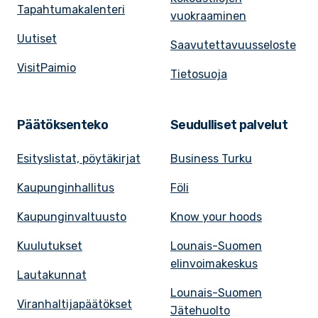
Tapahtumakalenteri
vuokraaminen
Uutiset
Saavutettavuusseloste
VisitPaimio
Tietosuoja
Päätöksenteko
Seudulliset palvelut
Esityslistat, pöytäkirjat
Business Turku
Kaupunginhallitus
Föli
Kaupunginvaltuusto
Know your hoods
Kuulutukset
Lounais-Suomen
elinvoimakeskus
Lautakunnat
Lounais-Suomen
Viranhaltijapäätökset
Jätehuolto