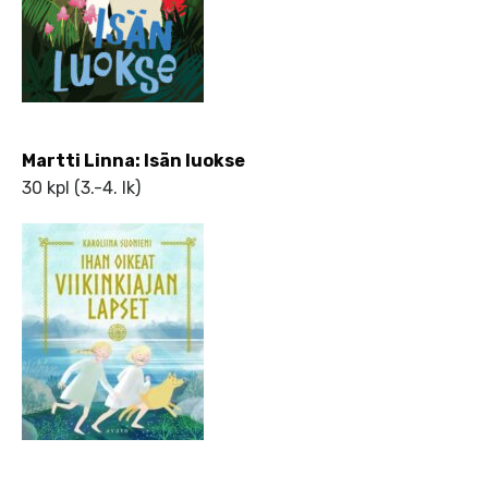
Martti Linna: Isän luokse
30 kpl (3.-4. lk)