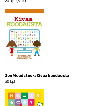
24 kpl (6. lk)
Jon Woodstock: Kivaa koodausta
30 kpl