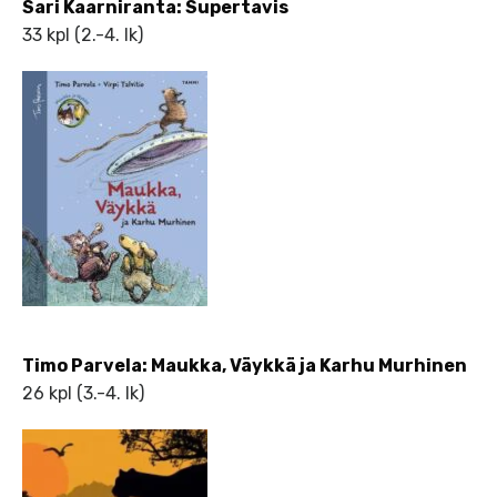
Sari Kaarniranta: Supertavis
33 kpl (2.-4. lk)
Timo Parvela: Maukka, Väykkä ja Karhu Murhinen
26 kpl (3.-4. lk)