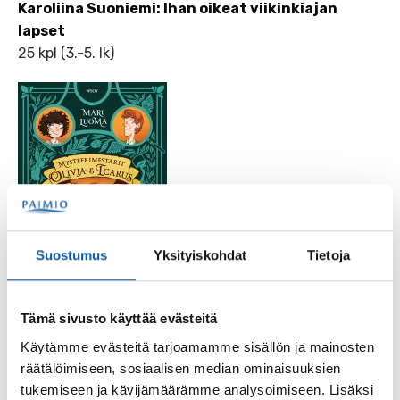
Karoliina Suoniemi: Ihan oikeat viikinkiajan
lapset
25 kpl (3.-5. lk)
Suostumus
Yksityiskohdat
Tietoja
Tämä sivusto käyttää evästeitä
Käytämme evästeitä tarjoamamme sisällön ja mainosten
räätälöimiseen, sosiaalisen median ominaisuuksien
Mari Luoma: Mintun makuinen murha
tukemiseen ja kävijämäärämme analysoimiseen. Lisäksi