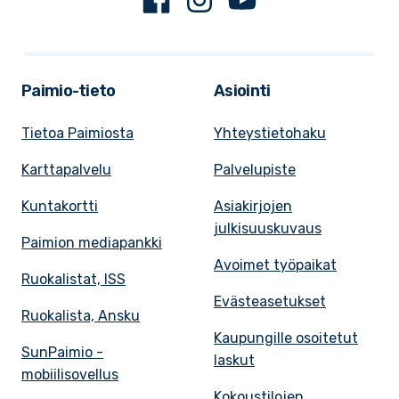
Paimio-tieto
Asiointi
Tietoa Paimiosta
Yhteystietohaku
Karttapalvelu
Palvelupiste
Kuntakortti
Asiakirjojen
julkisuuskuvaus
Paimion mediapankki
Avoimet työpaikat
Ruokalistat, ISS
Evästeasetukset
Ruokalista, Ansku
Kaupungille osoitetut
SunPaimio -
laskut
mobiilisovellus
Kokoustilojen