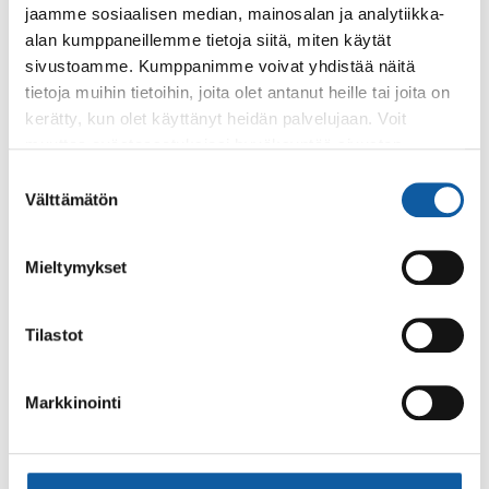
30 kpl (4.-6 lk)
jaamme sosiaalisen median, mainosalan ja analytiikka-
alan kumppaneillemme tietoja siitä, miten käytät
sivustoamme. Kumppanimme voivat yhdistää näitä
tietoja muihin tietoihin, joita olet antanut heille tai joita on
kerätty, kun olet käyttänyt heidän palvelujaan. Voit
muuttaa evästeasetuksiesi hyväksyntää sivuston
alalaidassa olevasta
Evästeasetukset
linkistä.
Suostumuksen
Välttämätön
valinta
Mieltymykset
Tilastot
Timo Parvela: Kepler62. Kirja yksi, Kutsu
Markkinointi
32 kpl (4.-6. lk)