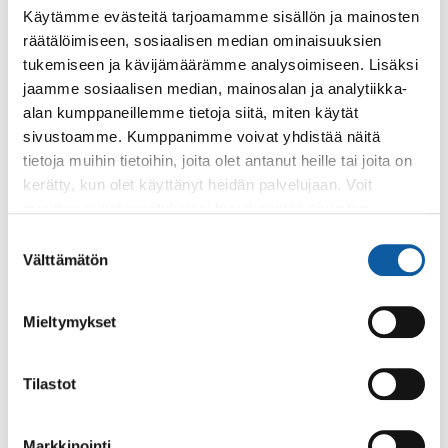
Lukulemmikit kirjastossa
Käytämme evästeitä tarjoamamme sisällön ja mainosten
räätälöimiseen, sosiaalisen median ominaisuuksien
tukemiseen ja kävijämäärämme analysoimiseen. Lisäksi
Tapahtumat
7.9. klo 18:00–19:00
jaamme sosiaalisen median, mainosalan ja analytiikka-
alan kumppaneillemme tietoja siitä, miten käytät
Lukulemmikit kirjastossa
sivustoamme. Kumppanimme voivat yhdistää näitä
tietoja muihin tietoihin, joita olet antanut heille tai joita on
kerätty, kun olet käyttänyt heidän palvelujaan. Voit
muuttaa evästeasetuksiesi hyväksyntää sivuston
alalaidassa olevasta
Evästeasetukset
linkistä.
Palaute
Suostumuksen
Välttämätön
valinta
Mieltymykset
Tilastot
Käyntiosoite: Vistantie 18
Markkinointi