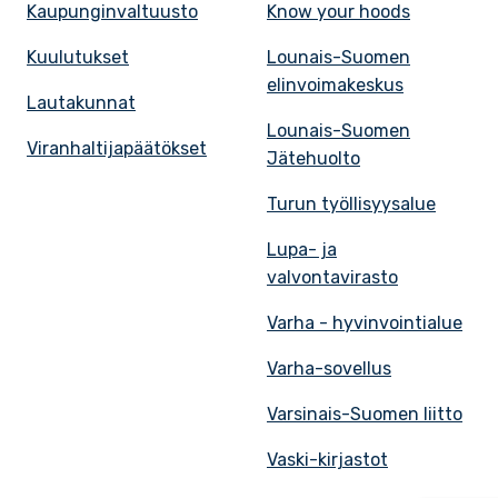
Kaupunginvaltuusto
Know your hoods
Kuulutukset
Lounais-Suomen
elinvoimakeskus
Lautakunnat
Lounais-Suomen
Viranhaltijapäätökset
Jätehuolto
Turun työllisyysalue
Lupa- ja
valvontavirasto
Varha - hyvinvointialue
Varha-sovellus
Varsinais-Suomen liitto
Vaski-kirjastot