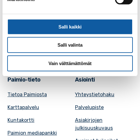
Postiosoite: PL 50, 21531 PAIMIO
Vaihde: (02) 474 511
Sähköposti:
paimio.kaupunki@paimio.fi
Salli kaikki
Salli valinta
Facebook
Instagram
Youtube
Vain välttämättömät
Paimio-tieto
Asiointi
Tietoa Paimiosta
Yhteystietohaku
Karttapalvelu
Palvelupiste
Kuntakortti
Asiakirjojen
julkisuuskuvaus
Paimion mediapankki