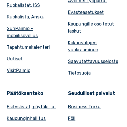
Avoimet työpaikat
Ruokalistat, ISS
Evästeasetukset
Ruokalista, Ansku
Kaupungille osoitetut
SunPaimio -
laskut
mobiilisovellus
Kokoustilojen
Tapahtumakalenteri
vuokraaminen
Uutiset
Saavutettavuusseloste
VisitPaimio
Tietosuoja
Päätöksenteko
Seudulliset palvelut
Esityslistat, pöytäkirjat
Business Turku
Kaupunginhallitus
Föli