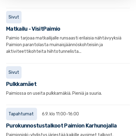
Sivut
Matkailu - VisitPaimio
Paimio tarjoaa matkailijalle runsaasti erilaisia nähtävyyksiä
Paimion parantolasta muinaisjäännöskohteisiin ja
aktiviteettikohteita hiihtotunnelista...
Sivut
Pulkkamäet
Paimiossa on useita pulkkamäkiä. Pieniä ja suuria.
Tapahtumat
6.9. klo 11:00–16:00
Purokunnostustalkoot Paimion Karhunojalla
Paimionjoki-yhdistys järjestää kaikille avoimet talkoot,