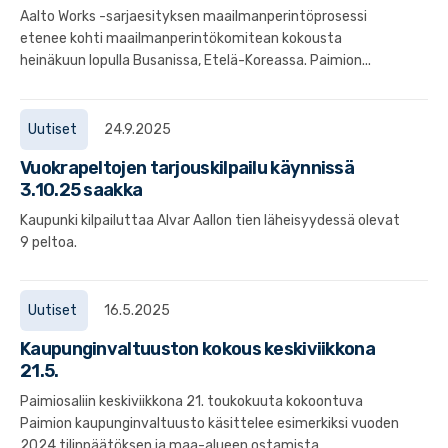
Aalto Works -sarjaesityksen maailmanperintöprosessi
etenee kohti maailmanperintökomitean kokousta
heinäkuun lopulla Busanissa, Etelä-Koreassa. Paimion...
Uutiset
24.9.2025
Vuokrapeltojen tarjouskilpailu käynnissä
3.10.25 saakka
Kaupunki kilpailuttaa Alvar Aallon tien läheisyydessä olevat
9 peltoa.
Uutiset
16.5.2025
Kaupunginvaltuuston kokous keskiviikkona
21.5.
Paimiosaliin keskiviikkona 21. toukokuuta kokoontuva
Paimion kaupunginvaltuusto käsittelee esimerkiksi vuoden
2024 tilinpäätöksen ja maa-alueen ostamista...