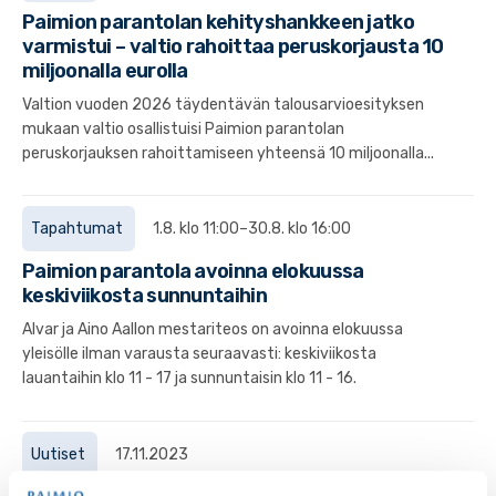
Paimion parantolan kehityshankkeen jatko
varmistui – valtio rahoittaa peruskorjausta 10
miljoonalla eurolla
Valtion vuoden 2026 täydentävän talousarvioesityksen
mukaan valtio osallistuisi Paimion parantolan
peruskorjauksen rahoittamiseen yhteensä 10 miljoonalla...
Tapahtumat
1.8. klo 11:00–30.8. klo 16:00
Paimion parantola avoinna elokuussa
keskiviikosta sunnuntaihin
Alvar ja Aino Aallon mestariteos on avoinna elokuussa
yleisölle ilman varausta seuraavasti: keskiviikosta
lauantaihin klo 11 - 17 ja sunnuntaisin klo 11 - 16.
Uutiset
17.11.2023