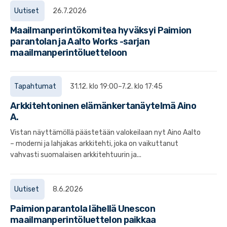
Uutiset
26.7.2026
Maailmanperintökomitea hyväksyi Paimion
parantolan ja Aalto Works -sarjan
maailmanperintöluetteloon
Tapahtumat
31.12. klo 19:00–7.2. klo 17:45
Arkkitehtoninen elämänkertanäytelmä Aino
A.
Vistan näyttämöllä päästetään valokeilaan nyt Aino Aalto
– moderni ja lahjakas arkkitehti, joka on vaikuttanut
vahvasti suomalaisen arkkitehtuurin ja...
Uutiset
8.6.2026
Paimion parantola lähellä Unescon
maailmanperintöluettelon paikkaa