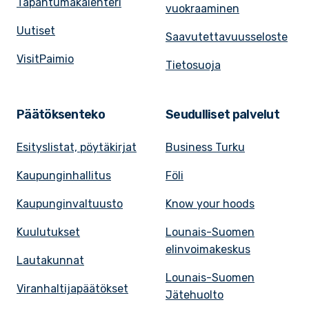
Tapahtumakalenteri
vuokraaminen
Uutiset
Saavutettavuusseloste
VisitPaimio
Tietosuoja
Päätöksenteko
Seudulliset palvelut
Esityslistat, pöytäkirjat
Business Turku
Kaupunginhallitus
Föli
Kaupunginvaltuusto
Know your hoods
Kuulutukset
Lounais-Suomen
elinvoimakeskus
Lautakunnat
Lounais-Suomen
Viranhaltijapäätökset
Jätehuolto