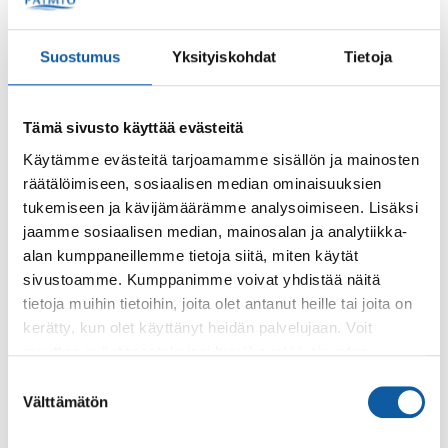
Infoa paimiolaisille omaishoitajille
Paimiolaisille omaishoitajille järjestetään loppuvuoden ja
ensi kevään aikana erilaista ohjelmaa.
Suostumus
Yksityiskohdat
Tietoja
Sivut
Tämä sivusto käyttää evästeitä
Paimio auf Deutsch
Käytämme evästeitä tarjoamamme sisällön ja mainosten
räätälöimiseen, sosiaalisen median ominaisuuksien
Paimio ist eine kleine, moderne Stadt im Südwesten
tukemiseen ja kävijämäärämme analysoimiseen. Lisäksi
Finnlands, die im Jahre 1997 das Stadtrecht erhielt.
jaamme sosiaalisen median, mainosalan ja analytiikka-
alan kumppaneillemme tietoja siitä, miten käytät
sivustoamme. Kumppanimme voivat yhdistää näitä
Sivut
tietoja muihin tietoihin, joita olet antanut heille tai joita on
Parantolan polku
kerätty, kun olet käyttänyt heidän palvelujaan. Voit
Paimion parantolan lähiympäristössä sijaitseva opastettu
muuttaa evästeasetuksiesi hyväksyntää sivuston
polku polveilee Parantolan metsässä, jonka luonne
alalaidassa olevasta
Evästeasetukset
linkistä.
Suostumuksen
vaihtelee Nummen komeasta hongikosta...
Välttämätön
valinta