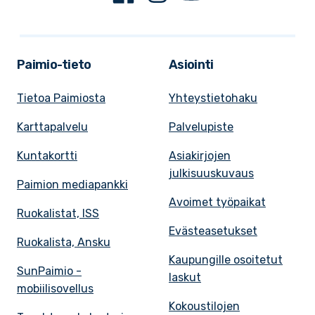
Paimio-tieto
Asiointi
Tietoa Paimiosta
Yhteystietohaku
Karttapalvelu
Palvelupiste
Kuntakortti
Asiakirjojen
julkisuuskuvaus
Paimion mediapankki
Avoimet työpaikat
Ruokalistat, ISS
Evästeasetukset
Ruokalista, Ansku
Kaupungille osoitetut
SunPaimio -
laskut
mobiilisovellus
Kokoustilojen