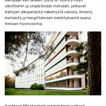
alempaan kerrokseen, josta on suora yhteys
ulkotiloihin ja ympäröivään metsään, jatkavat
Aaltojen alkuperäistä näkemystä valosta, ilmasta,
metsästä ja hengittämisen merkityksestä osana
ihmisen hyvinvointia.
Hankkeen (Masterplan) ensimmäinen vaiheen