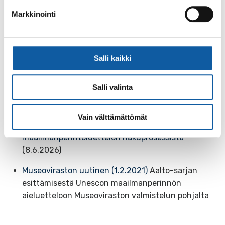
uutisoitiin
siitä, että maailmanperintökomitean
Markkinointi
neuvoa-antavana asiantuntijaelimenä toimiva
ICOMOS suosittaa Aalto Works -kokonaisuuden
nimeämistä maailmanperintöluetteloon.
Salli kaikki
Lue lisää
Salli valinta
Paimion parantolan verkkosivujen uutinen
(23.6.2026)
Vain välttämättömät
Alvar Aalto -säätiön uutinen
maailmanperintöluettelon hakuprosessista
(8.6.2026)
Museoviraston uutinen (1.2.2021)
Aalto-sarjan
esittämisestä Unescon maailmanperinnön
aieluetteloon Museoviraston valmistelun pohjalta