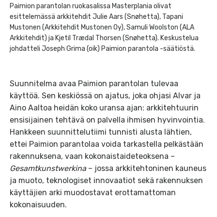
Paimion parantolan ruokasalissa Masterplania olivat
esittelemässä arkkitehdit Julie Aars (Snøhetta), Tapani
Mustonen (Arkkitehdit Mustonen Oy), Samuli Woolston (ALA
Arkkitehdit) ja Kjetil Trædal Thorsen (Snøhetta). Keskustelua
johdatteli Joseph Grima (oik) Paimion parantola -säätiöstä.
Suunnitelma avaa Paimion parantolan tulevaa
käyttöä. Sen keskiössä on ajatus, joka ohjasi Alvar ja
Aino Aaltoa heidän koko uransa ajan: arkkitehtuurin
ensisijainen tehtävä on palvella ihmisen hyvinvointia.
Hankkeen suunnittelutiimi tunnisti alusta lähtien,
ettei Paimion parantolaa voida tarkastella pelkästään
rakennuksena, vaan kokonaistaideteoksena –
Gesamtkunstwerkina
– jossa arkkitehtoninen kauneus
ja muoto, teknologiset innovaatiot sekä rakennuksen
käyttäjien arki muodostavat erottamattoman
kokonaisuuden.