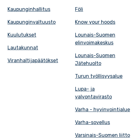
Kaupunginhallitus
Föli
Kaupunginvaltuusto
Know your hoods
Kuulutukset
Lounais-Suomen
elinvoimakeskus
Lautakunnat
Lounais-Suomen
Viranhaltijapäätökset
Jätehuolto
Turun työllisyysalue
Lupa- ja
valvontavirasto
Varha - hyvinvointialue
Varha-sovellus
Varsinais-Suomen liitto