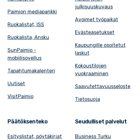
julkisuuskuvaus
Paimion mediapankki
Avoimet työpaikat
Ruokalistat, ISS
Evästeasetukset
Ruokalista, Ansku
Kaupungille osoitetut
SunPaimio -
laskut
mobiilisovellus
Kokoustilojen
Tapahtumakalenteri
vuokraaminen
Uutiset
Saavutettavuusseloste
VisitPaimio
Tietosuoja
Päätöksenteko
Seudulliset palvelut
Esityslistat, pöytäkirjat
Business Turku