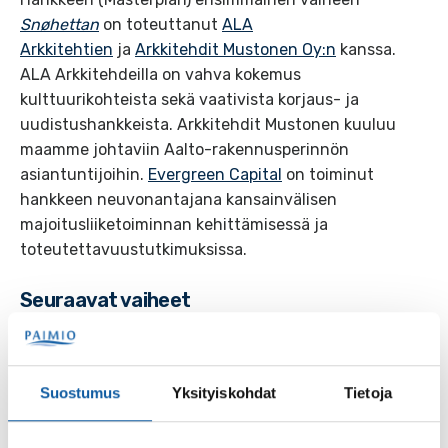
Snøhettan
on toteuttanut
ALA
Arkkitehtien
ja
Arkkitehdit Mustonen Oy:n
kanssa.
ALA Arkkitehdeilla on vahva kokemus
kulttuurikohteista sekä vaativista korjaus- ja
uudistushankkeista. Arkkitehdit Mustonen kuuluu
maamme johtaviin Aalto-rakennusperinnön
asiantuntijoihin.
Evergreen Capital
on toiminut
hankkeen neuvonantajana kansainvälisen
majoitusliiketoiminnan kehittämisessä ja
toteutettavuustutkimuksissa.
Seuraavat vaiheet
Korjaus- ja kehitystyö etenee nyt yhteistyössä
Museoviraston
sekä
Alvar Aalto -säätiön
kanssa.
Paimion parantolan hanke ja uusi käyttö tulevat
Suostumus
Yksityiskohdat
Tietoja
tukemaan alueellista kehitystä kulttuuri- ja
hyvinvointimatkailun kasvaessa kansainvälisesti.