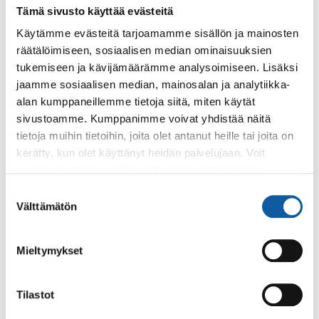
Tämä sivusto käyttää evästeitä
Paimion parantola on keskeisessä asemassa
Aalto
Käytämme evästeitä tarjoamamme sisällön ja mainosten
Works -sarjassa
, jota esitetään UNESCO:n
räätälöimiseen, sosiaalisen median ominaisuuksien
maailmanperintöluetteloon. Parantolaa pidetään
tukemiseen ja kävijämäärämme analysoimiseen. Lisäksi
yhtenä kokonaisuuden tärkeimmistä rakennuksista.
jaamme sosiaalisen median, mainosalan ja analytiikka-
Päätöstä maailmanperintöstatuksesta odotetaan
alan kumppaneillemme tietoja siitä, miten käytät
heinäkuun 2026 lopussa.
sivustoamme. Kumppanimme voivat yhdistää näitä
tietoja muihin tietoihin, joita olet antanut heille tai joita on
Alvar Aalto -säätiön toimitusjohtaja Tommi Lindh
kerätty, kun olet käyttänyt heidän palvelujaan. Voit
avasi parantolan Masterplan -tilaisuudessa
muuttaa evästeasetuksiesi hyväksyntää sivuston
maailmanperintöhankkeen monipolvisia vaiheita.
alalaidassa olevasta
Evästeasetukset
linkistä.
Parantolan osalta ajatus maailmaperintöluetteloon
Suostumuksen
Välttämätön
valinta
hakemiseksi syntyi jo Alvar Aalto -juhlavuotena 1998.
Seuraavalla vuosikymmenellä parantolaa (silloista
sairaalaa) oltiin esittämässä listalle ainoana Aalto-
Mieltymykset
kohteena. Suomi veti kuitenkin hakemuksensa pois
vuonna 2006. Tämän jälkeen alkoivat valmistelut
Tilastot
laajemman Aalto-kokonaisuuden hakemuksen
valmistelemiseksi. Aiemmin tässä kuussa (8.6.2026)