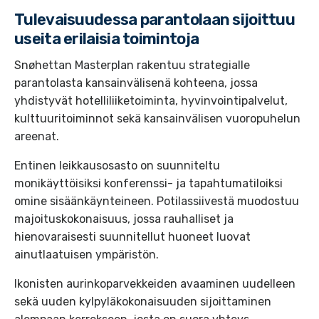
Tulevaisuudessa parantolaan sijoittuu
useita erilaisia toimintoja
Snøhettan Masterplan rakentuu strategialle
parantolasta kansainvälisenä kohteena, jossa
yhdistyvät hotelliliiketoiminta, hyvinvointipalvelut,
kulttuuritoiminnot sekä kansainvälisen vuoropuhelun
areenat.
Entinen leikkausosasto on suunniteltu
monikäyttöisiksi konferenssi- ja tapahtumatiloiksi
omine sisäänkäynteineen. Potilassiivestä muodostuu
majoituskokonaisuus, jossa rauhalliset ja
hienovaraisesti suunnitellut huoneet luovat
ainutlaatuisen ympäristön.
Ikonisten aurinkoparvekkeiden avaaminen uudelleen
sekä uuden kylpyläkokonaisuuden sijoittaminen