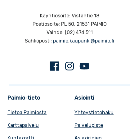
Käyntiosoite: Vistantie 18
Postiosoite: PL 50, 21531 PAIMIO
Vaihde: (02) 474 511
Sähköposti:
paimio.kaupunki@paimio.fi
Facebook
Instagram
Youtube
Paimio-tieto
Asiointi
Tietoa Paimiosta
Yhteystietohaku
Karttapalvelu
Palvelupiste
Kuntakortti
Asiakirjojen