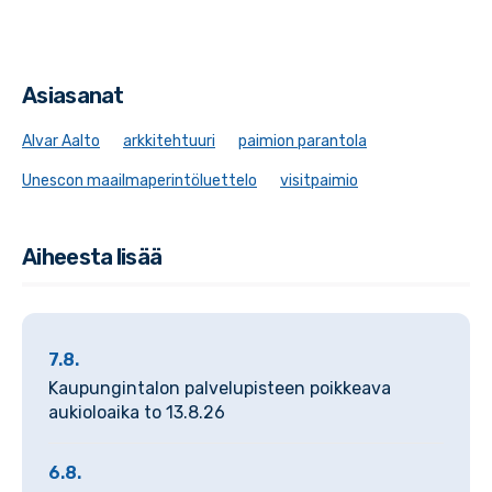
Asiasanat
Alvar Aalto
arkkitehtuuri
paimion parantola
Unescon maailmaperintöluettelo
visitpaimio
Aiheesta lisää
7.8.
Kaupungintalon palvelupisteen poikkeava
aukioloaika to 13.8.26
6.8.