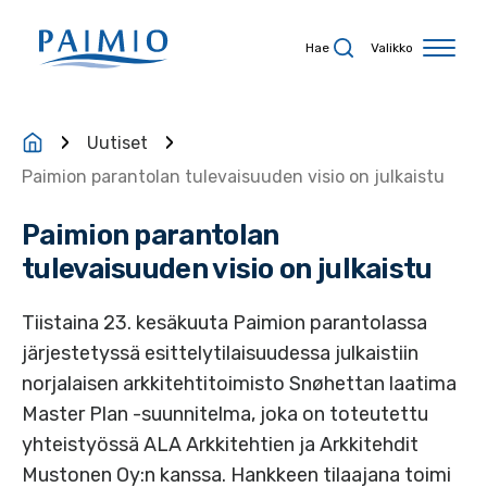
Siirry sisältöön
Hae
Valikko
Uutiset
Paimion parantolan tulevaisuuden visio on julkaistu
Paimion parantolan
tulevaisuuden visio on julkaistu
Tiistaina 23. kesäkuuta Paimion parantolassa
järjestetyssä esittelytilaisuudessa julkaistiin
norjalaisen arkkitehtitoimisto Snøhettan laatima
Master Plan -suunnitelma, joka on toteutettu
yhteistyössä ALA Arkkitehtien ja Arkkitehdit
Mustonen Oy:n kanssa. Hankkeen tilaajana toimi