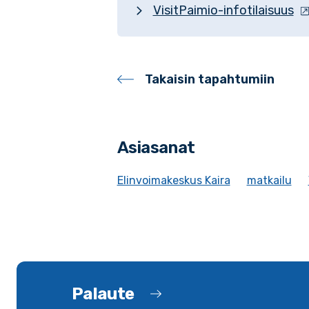
VisitPaimio-infotilaisuus
Takaisin tapahtumiin
Asiasanat
Elinvoimakeskus Kaira
matkailu
Palaute