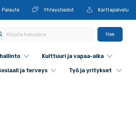
Palaute
Yhteystiedot
Karttapalvelu
Hae
hallinto
Kulttuuri ja vapaa-aika
Sosiaali ja terveys
Työ ja yritykset