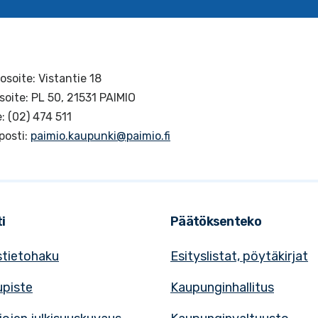
osoite: Vistantie 18
soite: PL 50, 21531 PAIMIO
: (02) 474 511
posti:
paimio.kaupunki@paimio.fi
i
Päätöksenteko
tietohaku
Esityslistat, pöytäkirjat
upiste
Kaupunginhallitus