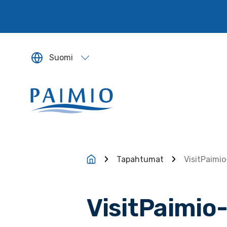
Siirry sisältöön
Suomi
Sivun kieleksi valitaan englanti.
Tapahtumat
VisitPaimio
VisitPaimio-