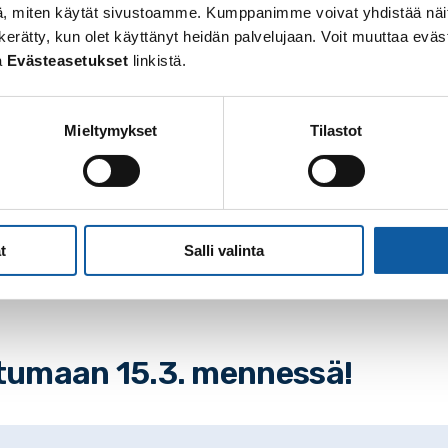
, miten käytät sivustoamme. Kumppanimme voivat yhdistää näitä t
 on kerätty, kun olet käyttänyt heidän palvelujaan. Voit muuttaa e
a
Evästeasetukset
linkistä.
dot saadaan näkyviin VisitPaimion kotisivuille ja digitaa
Mieltymykset
Tilastot
idetään ajantasaisina
ltöjä voidaan jakaa VisitPaimion kanavissa
t
Salli valinta
ailijan palvelemista omilla kotisivuilla ja somekanavilla
tumaan 15.3. mennessä!