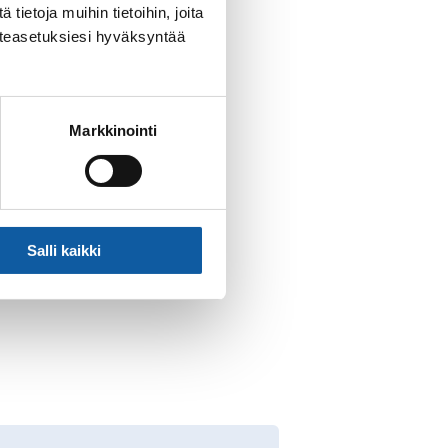
ietoja muihin tietoihin, joita
västeasetuksiesi hyväksyntää
liseen
Markkinointi
Salli kaikki
.