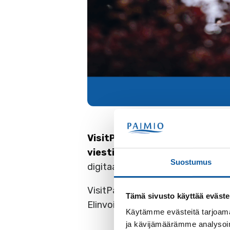
VisitPaimio uudistui vuodenva
viestintää.
Tuttu osoite visitpaim
Suostumus
digitaalisella matkailuoppaalla.
VisitPaimion matkailuinfo palvele
Tämä sivusto käyttää eväste
Elinvoimakeskus Kairassa (Vistant
Käytämme evästeitä tarjoama
ja kävijämäärämme analysoim