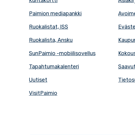
Kuntakortti
Asiaki
Paimion mediapankki
Avoime
Ruokalistat, ISS
Eväst
Ruokalista, Ansku
Kaupun
SunPaimio -mobiilisovellus
Kokous
Tapahtumakalenteri
Saavut
Uutiset
Tietos
VisitPaimio