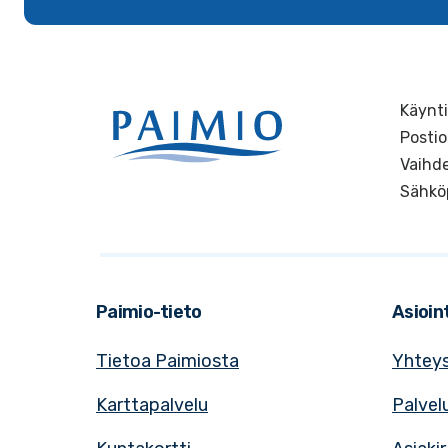
Käynti
Postio
Vaihde
Sähkö
Paimio-tieto
Asioint
Tietoa Paimiosta
Yhteys
Karttapalvelu
Palvel