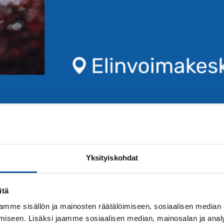
ihteessa ja toimii nyt osana Paimion kaupungin ve
io.fi vie edelleen oikeaan paikkaan, jonka lisäksi palve
Yksityiskohdat
e kesäisin jatkossakin Paimion Sähkömuseossa (Vistant
itä
ie 19).
mme sisällön ja mainosten räätälöimiseen, sosiaalisen median
iseen. Lisäksi jaamme sosiaalisen median, mainosalan ja analy