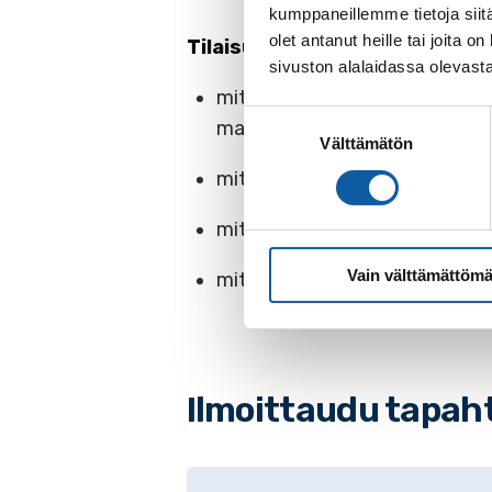
kumppaneillemme tietoja siitä
olet antanut heille tai joita
Tilaisuudessa käydään läpi:
sivuston alalaidassa olevast
miten yrityksen palvelut ja tie
Suostumuksen
matkailuoppaaseen
Välttämätön
valinta
miten tietoja päivitetään ja p
miten yritysten omia somesisä
Vain välttämättömä
miten yritys voi helpottaa matk
Ilmoittaudu tapah