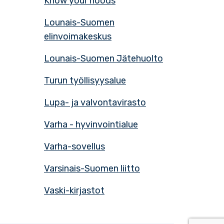
Know your hoods
Lounais-Suomen
elinvoimakeskus
Lounais-Suomen Jätehuolto
Turun työllisyysalue
Lupa- ja valvontavirasto
Varha - hyvinvointialue
Varha-sovellus
Varsinais-Suomen liitto
Vaski-kirjastot