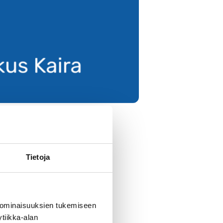
rkkosivuja ja
lu on laajentunut
Tietoja
ie 24 a) ja muulloin
 ominaisuuksien tukemiseen
tiikka-alan