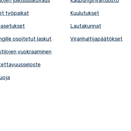
rjojen julkisuuskuvaus
Kaupunginvaltuusto
t työpaikat
Kuulutukset
easetukset
Lautakunnat
gille osoitetut laskut
Viranhaltijapäätökset
tilojen vuokraaminen
ettavuusseloste
uoja