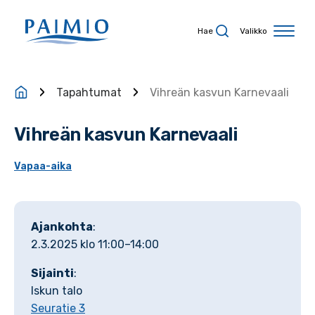
Siirry sisältöön
Hae
Valikko
Tapahtumat
Vihreän kasvun Karnevaali
Vihreän kasvun Karnevaali
Vapaa-aika
Ajankohta
:
2.3.2025 klo 11:00–14:00
Sijainti
:
Iskun talo
Seuratie 3