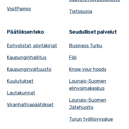
VisitPaimio
Tietosuoja
Päätöksenteko
Seudulliset palvelut
Esityslistat, pöytäkirjat
Business Turku
Kaupunginhallitus
Föli
Kaupunginvaltuusto
Know your hoods
Kuulutukset
Lounais-Suomen
elinvoimakeskus
Lautakunnat
Lounais-Suomen
Viranhaltijapäätökset
Jätehuolto
Turun työllisyysalue