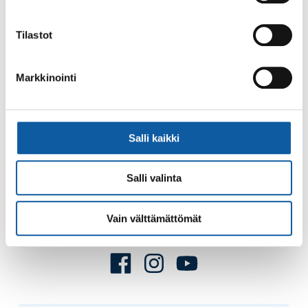
Palaute
Tilastot
Markkinointi
Salli kaikki
Käyntiosoite: Vistantie 18
Postiosoite: PL 50, 21531 PAIMIO
Salli valinta
Vaihde: (02) 474 511
Sähköposti:
paimio.kaupunki@paimio.fi
Vain välttämättömät
Facebook
Instagram
Youtube