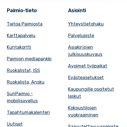
Paimio-tieto
Asiointi
Tietoa Paimiosta
Yhteystietohaku
Karttapalvelu
Palvelupiste
Kuntakortti
Asiakirjojen
julkisuuskuvaus
Paimion mediapankki
Avoimet työpaikat
Ruokalistat, ISS
Evästeasetukset
Ruokalista, Ansku
Kaupungille osoitetut
SunPaimio -
laskut
mobiilisovellus
Kokoustilojen
Tapahtumakalenteri
vuokraaminen
Uutiset
Saavutettavuusseloste