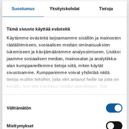
Mahdollisuus ottaa itsestään studiokuva
Suostumus
Yksityiskohdat
Tietoja
unelmastudiossa
Tapahtuma ja kaikki sen toiminnat ovat kaikille
Tämä sivusto käyttää evästeitä
avoimia ja maksuttomia. Tapahtuman järjestää
Käytämme evästeitä tarjoamamme sisällön ja mainosten
Peimarin Vihreät ry
räätälöimiseen, sosiaalisen median ominaisuuksien
tukemiseen ja kävijämäärämme analysoimiseen. Lisäksi
jaamme sosiaalisen median, mainosalan ja analytiikka-
Takaisin tapahtumiin
alan kumppaneillemme tietoja siitä, miten käytät
sivustoamme. Kumppanimme voivat yhdistää näitä
tietoja muihin tietoihin, joita olet antanut heille tai joita on
Asiasanat
kerätty, kun olet käyttänyt heidän palvelujaan. Voit
muuttaa evästeasetuksiesi hyväksyntää sivuston
askartelu
kevät
alalaidassa olevasta
Evästeasetukset
linkistä.
Suostumuksen
Välttämätön
valinta
Mieltymykset