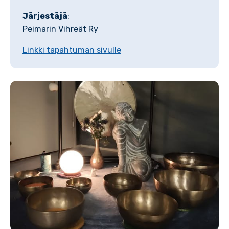
Järjestäjä
:
Peimarin Vihreät Ry
Linkki tapahtuman sivulle