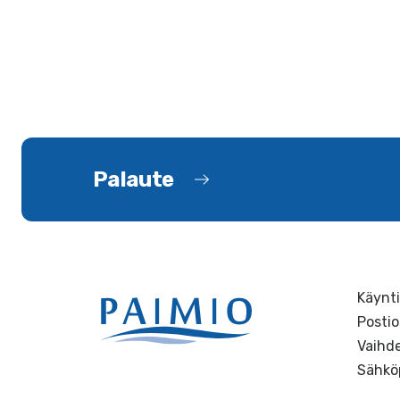
Palaute
Käynti
Postio
Vaihde
Sähkö