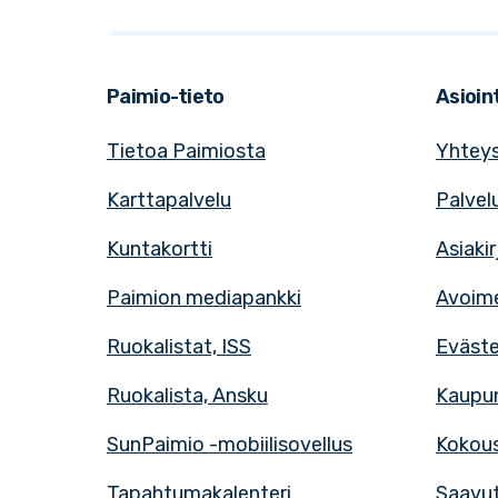
Paimio-tieto
Asioint
Tietoa Paimiosta
Yhteys
Karttapalvelu
Palvel
Kuntakortti
Asiaki
Paimion mediapankki
Avoime
Ruokalistat, ISS
Eväst
Ruokalista, Ansku
Kaupun
SunPaimio -mobiilisovellus
Kokous
Tapahtumakalenteri
Saavut