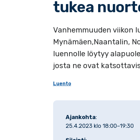
tukea nuort
Vanhemmuuden viikon lue
Mynämäen,Naantalin, Nous
luennolle löytyy alapuo
josta ne ovat katsottavi
Luento
Ajankohta
:
25.4.2023 klo 18:00–19:30