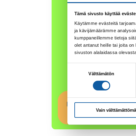
Tämä sivusto käyttää eväste
Käytämme evästeitä tarjoama
ja kävijämäärämme analysoim
kumppaneillemme tietoja siitä
olet antanut heille tai joita
sivuston alalaidassa olevast
Suostumuksen
Välttämätön
valinta
Vain välttämättömä