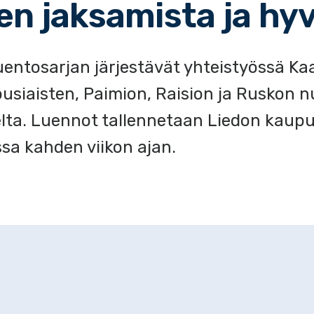
en jaksamista ja hyv
ntosarjan järjestävät yhteistyössä Kaa
iaisten, Paimion, Raision ja Ruskon nu
lelta. Luennot tallennetaan Liedon kau
ssa kahden viikon ajan.