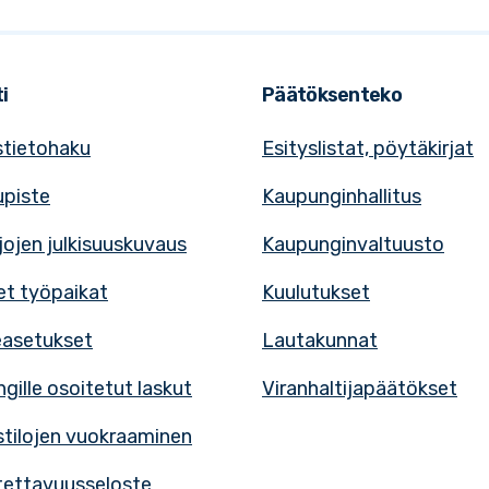
i
Päätöksenteko
tietohaku
Esityslistat, pöytäkirjat
upiste
Kaupunginhallitus
rjojen julkisuuskuvaus
Kaupunginvaltuusto
t työpaikat
Kuulutukset
easetukset
Lautakunnat
gille osoitetut laskut
Viranhaltijapäätökset
tilojen vuokraaminen
ettavuusseloste