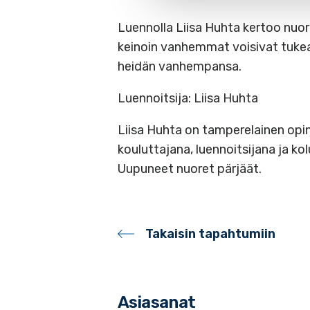
Luennolla Liisa Huhta kertoo nuort
keinoin vanhemmat voisivat tukea
heidän vanhempansa.
Luennoitsija: Liisa Huhta
Liisa Huhta on tamperelainen opi
kouluttajana, luennoitsijana ja kol
Uupuneet nuoret pärjäät.
Takaisin tapahtumiin
Asiasanat