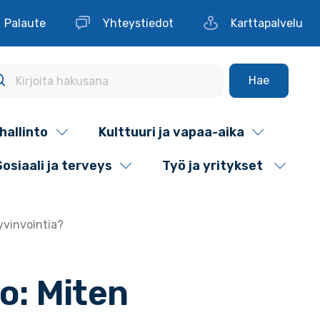
Palaute
Yhteystiedot
Karttapalvelu
Hae
hallinto
Kulttuuri ja vapaa-aika
Sosiaali ja terveys
Työ ja yritykset
yvinvointia?
o: Miten