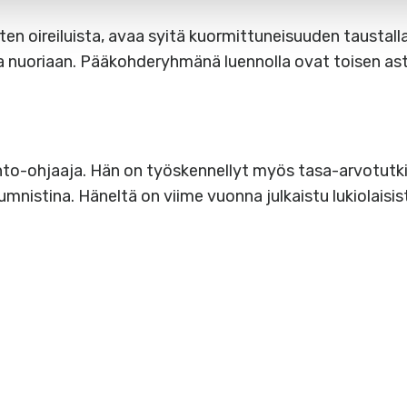
en oireiluista, avaa syitä kuormittuneisuuden taustalla 
 nuoriaan. Pääkohderyhmänä luennolla ovat toisen aste
nto-ohjaaja. Hän on työskennellyt myös tasa-arvotutki
umnistina. Häneltä on viime vuonna julkaistu lukiolaisis