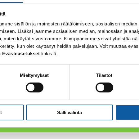
itä
mme sisällön ja mainosten räätälöimiseen, sosiaalisen median
iseen. Lisäksi jaamme sosiaalisen median, mainosalan ja analy
, miten käytät sivustoamme. Kumppanimme voivat yhdistää näitä t
 on kerätty, kun olet käyttänyt heidän palvelujaan. Voit muuttaa e
a
Evästeasetukset
linkistä.
Mieltymykset
Tilastot
t
Salli valinta