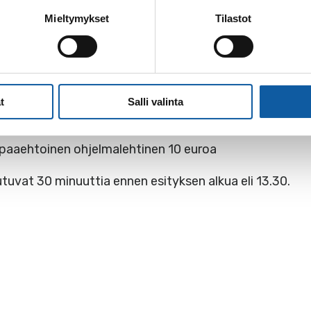
nnenkin olemassa
Mieltymykset
Tilastot
a Järvinen, Ulla Lehtonen, Pirjo Vahtola
© Heikki Merenkylä
Erkki Kronholm
t
Salli valinta
aaehtoinen ohjelmalehtinen 10 euroa
uvat 30 minuuttia ennen esityksen alkua eli 13.30.