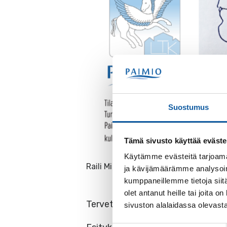
Suostumus
Tämä sivusto käyttää eväste
Käytämme evästeitä tarjoama
Raili Mikkosen runoja ja proosaa
ja kävijämäärämme analysoim
kumppaneillemme tietoja siitä
olet antanut heille tai joita
Tervetuloa kuulemaan taiteilija Rai
sivuston alalaidassa olevast