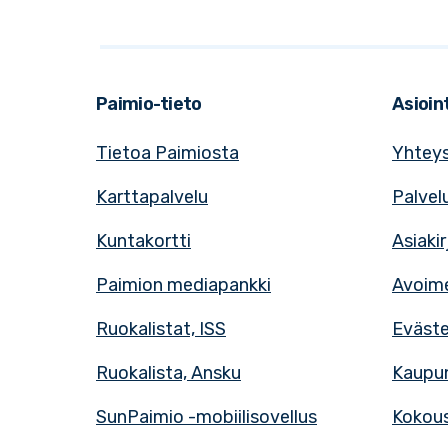
Paimio-tieto
Asioint
Tietoa Paimiosta
Yhteys
Karttapalvelu
Palvel
Kuntakortti
Asiaki
Paimion mediapankki
Avoime
Ruokalistat, ISS
Eväst
Ruokalista, Ansku
Kaupun
SunPaimio -mobiilisovellus
Kokous