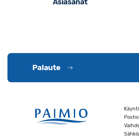
Asiasanat
Palaute
Käynti
Postio
Vaihde
Sähkö