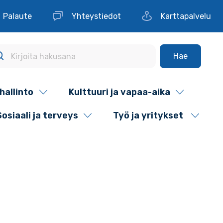
Palaute
Yhteystiedot
Karttapalvelu
Hae
hallinto
Kulttuuri ja vapaa-aika
Sosiaali ja terveys
Työ ja yritykset
a