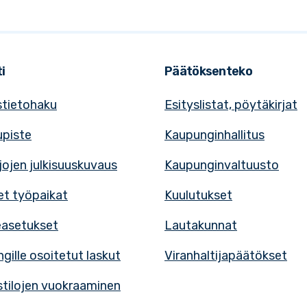
i
Päätöksenteko
tietohaku
Esityslistat, pöytäkirjat
upiste
Kaupunginhallitus
rjojen julkisuuskuvaus
Kaupunginvaltuusto
t työpaikat
Kuulutukset
easetukset
Lautakunnat
gille osoitetut laskut
Viranhaltijapäätökset
tilojen vuokraaminen