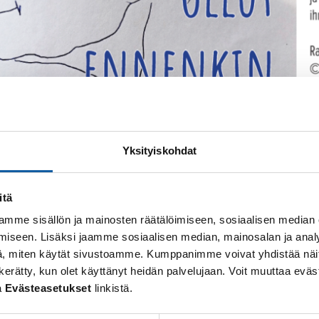
Yksityiskohdat
itä
mme sisällön ja mainosten räätälöimiseen, sosiaalisen median
iseen. Lisäksi jaamme sosiaalisen median, mainosalan ja analy
, miten käytät sivustoamme. Kumppanimme voivat yhdistää näitä t
 on kerätty, kun olet käyttänyt heidän palvelujaan. Voit muuttaa e
li Mikkosen kirjallista tuotantoa Paimiosaliin.
a
Evästeasetukset
linkistä.