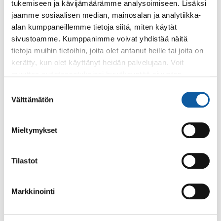
tukemiseen ja kävijämäärämme analysoimiseen. Lisäksi
– 21.10. Tulenliekki, Summertime, Somewere
jaamme sosiaalisen median, mainosalan ja analytiikka-
Over the Rainbow, laulu Hinni Passi säestys Lauri
alan kumppaneillemme tietoja siitä, miten käytät
Eskolin.
sivustoamme. Kumppanimme voivat yhdistää näitä
21.25. ”We can be more” tanssiesitys Miisa Paasovaara,
tietoja muihin tietoihin, joita olet antanut heille tai joita on
Unna Hänninen. AM Dance
kerätty, kun olet käyttänyt heidän palvelujaan. Voit
21.35. Tulet syttyvät Valon tuojina Paimion
muuttaa evästeasetuksiesi hyväksyntää sivuston
Nuorisovaltuuston jäsenet.
alalaidassa olevasta
Evästeasetukset
linkistä.
Suostumuksen
Välttämätön
Juontajana Tuula Lauri
valinta
Ajat ovat viitteellisiä, joihin voi tulla pieniä
tarkennuksia ohjelman aikana.
Mieltymykset
Tilastot
Takaisin tapahtumiin
Markkinointi
Asiasanat
jokipuisto
muinaistulet