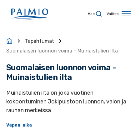
Siirry sisältöön
Hae
Valikko
Tapahtumat
Suomalaisen luonnon voima – Muinaistulien ilta
Suomalaisen luonnon voima -
Muinaistulien ilta
Muinaistulien ilta on joka vuotinen
kokoontuminen Jokipuistoon luonnon, valon ja
rauhan merkeissä
Vapaa-aika