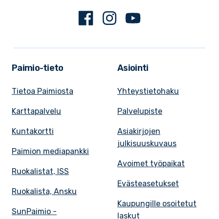
Facebook
Instagram
Youtube
Paimio-tieto
Asiointi
Tietoa Paimiosta
Yhteystietohaku
Karttapalvelu
Palvelupiste
Kuntakortti
Asiakirjojen
julkisuuskuvaus
Paimion mediapankki
Avoimet työpaikat
Ruokalistat, ISS
Evästeasetukset
Ruokalista, Ansku
Kaupungille osoitetut
SunPaimio -
laskut