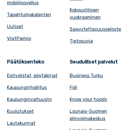
mobiilisovellus
Kokoustilojen
Tapahtumakalenteri
vuokraaminen
Uutiset
Saavutettavuusseloste
VisitPaimio
Tietosuoja
Päätöksenteko
Seudulliset palvelut
Esityslistat, pöytäkirjat
Business Turku
Kaupunginhallitus
Föli
Kaupunginvaltuusto
Know your hoods
Kuulutukset
Lounais-Suomen
elinvoimakeskus
Lautakunnat