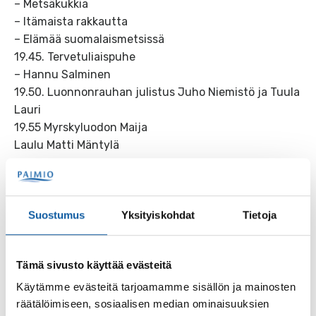
– Metsäkukkia
– Itämaista rakkautta
– Elämää suomalaismetsissä
19.45. Tervetuliaispuhe
– Hannu Salminen
19.50. Luonnonrauhan julistus Juho Niemistö ja Tuula
Lauri
19.55 Myrskyluodon Maija
Laulu Matti Mäntylä
20.00. Tuija Piepponen kertoo mitä luonto hänelle
merkitsee
Suostumus
Yksityiskohdat
Tietoja
20.35. Väliaika
– Jokelan koulun vanhempien neuvoston herkkuja
tarjolla.
Tämä sivusto käyttää evästeitä
– Lasten toivekaarnaveneiden uitto.
Käytämme evästeitä tarjoamamme sisällön ja mainosten
– 21.00. Luominen Lauri Viidan mukaan, runoesitys
räätälöimiseen, sosiaalisen median ominaisuuksien
tulkitsijana Marjatta Järvinen.