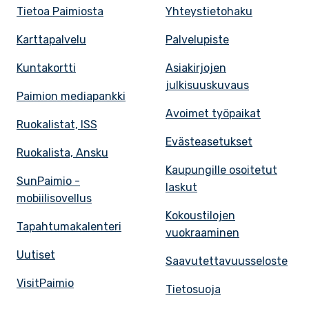
Tietoa Paimiosta
Yhteystietohaku
Karttapalvelu
Palvelupiste
Kuntakortti
Asiakirjojen
julkisuuskuvaus
Paimion mediapankki
Avoimet työpaikat
Ruokalistat, ISS
Evästeasetukset
Ruokalista, Ansku
Kaupungille osoitetut
SunPaimio -
laskut
mobiilisovellus
Kokoustilojen
Tapahtumakalenteri
vuokraaminen
Uutiset
Saavutettavuusseloste
VisitPaimio
Tietosuoja