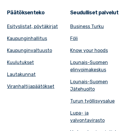
Päätöksenteko
Seudulliset palvelut
Esityslistat, pöytäkirjat
Business Turku
Kaupunginhallitus
Föli
Kaupunginvaltuusto
Know your hoods
Kuulutukset
Lounais-Suomen
elinvoimakeskus
Lautakunnat
Lounais-Suomen
Viranhaltijapäätökset
Jätehuolto
Turun työllisyysalue
Lupa- ja
valvontavirasto