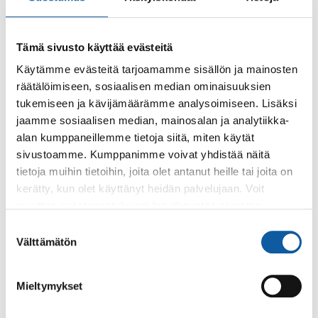
Runopiiriin ei tarvitse ennakkoilmoittautua. Kirjoja
lainattavissa kirjastossa.
Tämä sivusto käyttää evästeitä
Tervetuloa mukaan!
Käytämme evästeitä tarjoamamme sisällön ja mainosten
räätälöimiseen, sosiaalisen median ominaisuuksien
tukemiseen ja kävijämäärämme analysoimiseen. Lisäksi
Takaisin tapahtumiin
jaamme sosiaalisen median, mainosalan ja analytiikka-
alan kumppaneillemme tietoja siitä, miten käytät
Asiasanat
sivustoamme. Kumppanimme voivat yhdistää näitä
tietoja muihin tietoihin, joita olet antanut heille tai joita on
Kirjasto
lukeminen
runoilijat
runopiiri
runot
kerätty, kun olet käyttänyt heidän palvelujaan. Voit
muuttaa evästeasetuksiesi hyväksyntää sivuston
alalaidassa olevasta
Evästeasetukset
linkistä.
Suostumuksen
Välttämätön
valinta
Palaute
Mieltymykset