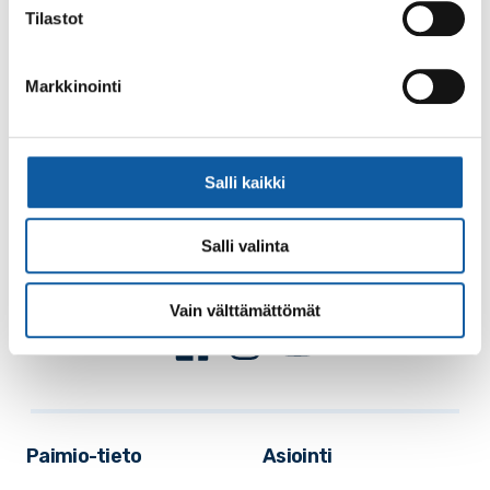
Tilastot
Markkinointi
Käyntiosoite: Vistantie 18
Salli kaikki
Postiosoite: PL 50, 21531 PAIMIO
Vaihde: (02) 474 511
Salli valinta
Sähköposti:
paimio.kaupunki@paimio.fi
Vain välttämättömät
Facebook
Instagram
Youtube
Paimio-tieto
Asiointi