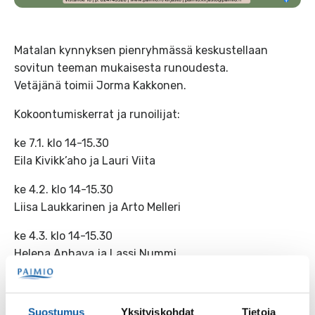
Matalan kynnyksen pienryhmässä keskustellaan
sovitun teeman mukaisesta runoudesta.
Vetäjänä toimii Jorma Kakkonen.
Kokoontumiskerrat ja runoilijat:
ke 7.1. klo 14-15.30
Eila Kivikk’aho ja Lauri Viita
ke 4.2. klo 14-15.30
Liisa Laukkarinen ja Arto Melleri
ke 4.3. klo 14-15.30
Helena Anhava ja Lassi Nummi
ke 1.4. klo 14-15.30
Kirsi Kunnas ja Jaakko Haavio
Suostumus
Yksityiskohdat
Tietoja