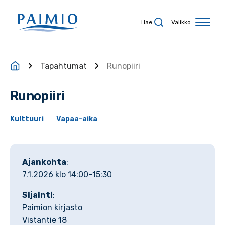
Siirry sisältöön
Hae
Valikko
Tapahtumat
Runopiiri
Runopiiri
Kulttuuri
Vapaa-aika
Ajankohta
:
7.1.2026 klo 14:00–15:30
Sijainti
:
Paimion kirjasto
Vistantie 18