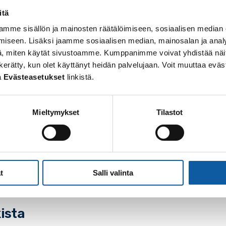
itä
mme sisällön ja mainosten räätälöimiseen, sosiaalisen median
iseen. Lisäksi jaamme sosiaalisen median, mainosalan ja analy
, miten käytät sivustoamme. Kumppanimme voivat yhdistää näitä t
 maasta
 on kerätty, kun olet käyttänyt heidän palvelujaan. Voit muuttaa e
a
Evästeasetukset
linkistä.
R IGP & IFH WORLD CHAMPIONSHIPS järjestetään tänä 
nnöidessä tapahtumaa toisen kerran. Samalla juhliste
Mieltymykset
Tilastot
dotetaan osallistujia ympäri maailmaa. Suomen Rottwe
ustettiin vuonna 1946.
Suomen lisäksi seuraavista maista:
Sveitsi, Tsekki, Hollanti, Belgia, Slovenia, Ukraina, Saks
t
Salli valinta
kista