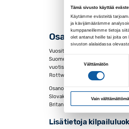
Tämä sivusto käyttää eväste
Käytämme evästeitä tarjoama
ja kävijämäärämme analysoim
kumppaneillemme tietoja siitä
Osallistujia 17 eri
olet antanut heille tai joita
sivuston alalaidassa olevast
Vuosittainen rottweilereiden IF
Suostumuksen
Suomen Rottweileryhdistyksen isä
Välttämätön
valinta
vuotista taivalta. Tapahtumaan o
Rottweilerförening r.y. (SRY) per
Osanottajia kilpailuun on tulossa 
Slovakia, Ruotsi, Tanska, Itävalta, 
Vain välttämättömä
Britannia, Norja ja Viro.
Lisätietoja kilpailuluo