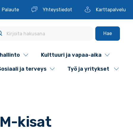
Palaute
Yhteystiedot
Karttapalvelu
Hae
hallinto
Kulttuuri ja vapaa-aika
Sosiaali ja terveys
Työ ja yritykset
MM-kisat