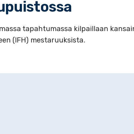
upuistossa
massa tapahtumassa kilpaillaan kansai
keen (IFH) mestaruuksista.