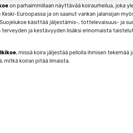
ukoe
on parhaimmillaan näyttävää koiraurheilua, joka yle
n Keski-Euroopassa ja on saanut vankan jalansijan my
 Suojelukoe käsittää jäljestämis-, tottelevaisuus- ja s
n terveyden ja kestävyyden lisäksi erinomaista taistel
lkikoe
, missä koira jäljestää pellolla ihmisen tekemää 
ä, mitkä koiran pitää ilmaista.