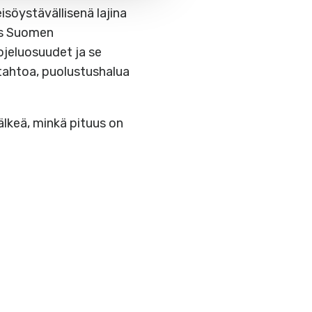
isöystävällisenä lajina
ös Suomen
uojeluosuudet ja se
utahtoa, puolustushalua
jälkeä, minkä pituus on