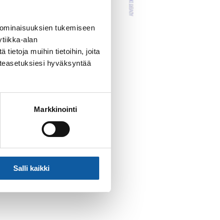
 ominaisuuksien tukemiseen
tiikka-alan
ietoja muihin tietoihin, joita
västeasetuksiesi hyväksyntää
vuonna Paimiossa,
taan rotujärjestön 80-
Markkinointi
ileryhdistys –Finlands
a, Ranska, USA, Iso-
Salli kaikki