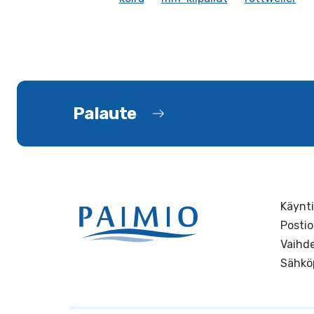
Palaute
Käynti
Postio
Vaihde
Sähkö