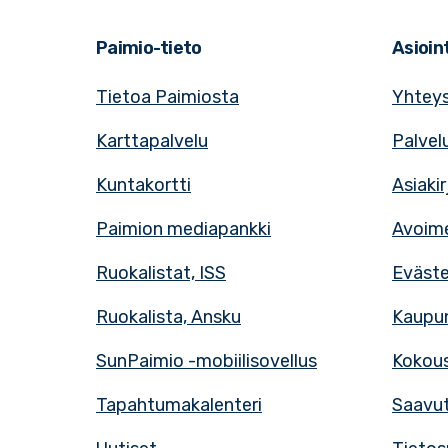
Paimio-tieto
Asioint
Tietoa Paimiosta
Yhteys
Karttapalvelu
Palvel
Kuntakortti
Asiaki
Paimion mediapankki
Avoime
Ruokalistat, ISS
Eväst
Ruokalista, Ansku
Kaupun
SunPaimio -mobiilisovellus
Kokous
Tapahtumakalenteri
Saavut