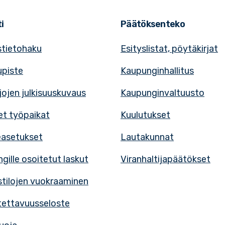
i
Päätöksenteko
tietohaku
Esityslistat, pöytäkirjat
upiste
Kaupunginhallitus
rjojen julkisuuskuvaus
Kaupunginvaltuusto
t työpaikat
Kuulutukset
easetukset
Lautakunnat
gille osoitetut laskut
Viranhaltijapäätökset
tilojen vuokraaminen
ettavuusseloste