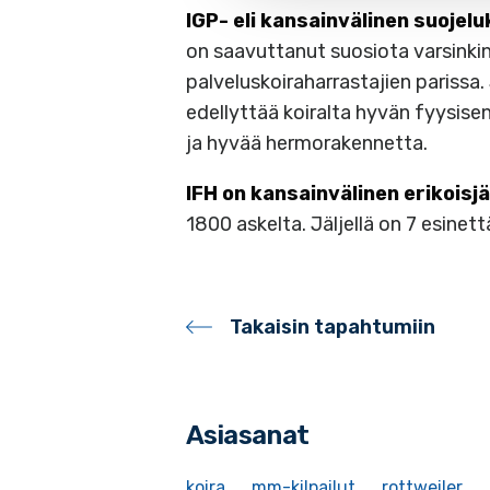
IGP- eli kansainvälinen suojel
on saavuttanut suosiota varsinki
palveluskoiraharrastajien parissa.
edellyttää koiralta hyvän fyysise
ja hyvää hermorakennetta.
IFH on kansainvälinen erikoisjä
1800 askelta. Jäljellä on 7 esinett
Takaisin tapahtumiin
Asiasanat
koira
mm-kilpailut
rottweiler