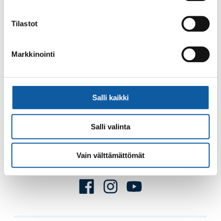
Palaute
Tilastot
Markkinointi
Salli kaikki
Käyntiosoite: Vistantie 18
Postiosoite: PL 50, 21531 PAIMIO
Salli valinta
Vaihde: (02) 474 511
Sähköposti:
paimio.kaupunki@paimio.fi
Vain välttämättömät
Facebook
Instagram
Youtube