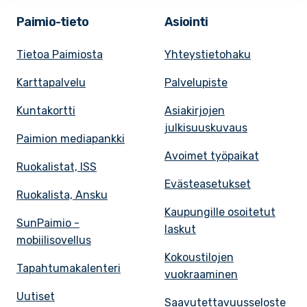
Paimio-tieto
Asiointi
Tietoa Paimiosta
Yhteystietohaku
Karttapalvelu
Palvelupiste
Kuntakortti
Asiakirjojen
julkisuuskuvaus
Paimion mediapankki
Avoimet työpaikat
Ruokalistat, ISS
Evästeasetukset
Ruokalista, Ansku
Kaupungille osoitetut
SunPaimio -
laskut
mobiilisovellus
Kokoustilojen
Tapahtumakalenteri
vuokraaminen
Uutiset
Saavutettavuusseloste