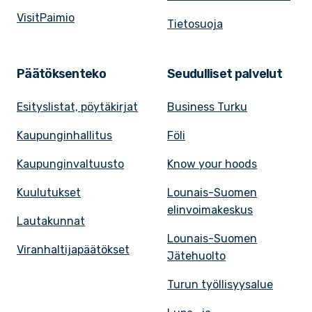
VisitPaimio
Tietosuoja
Päätöksenteko
Seudulliset palvelut
Esityslistat, pöytäkirjat
Business Turku
Kaupunginhallitus
Föli
Kaupunginvaltuusto
Know your hoods
Kuulutukset
Lounais-Suomen
elinvoimakeskus
Lautakunnat
Lounais-Suomen
Viranhaltijapäätökset
Jätehuolto
Turun työllisyysalue