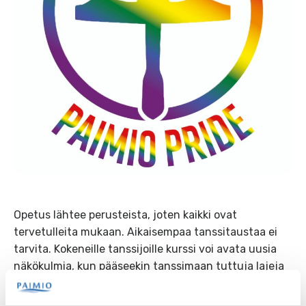
Opetus lähtee perusteista, joten kaikki ovat
tervetulleita mukaan. Aikaisempaa tanssitaustaa ei
tarvita. Kokeneille tanssijoille kurssi voi avata uusia
näkökulmia, kun pääseekin tanssimaan tuttuja lajeja
eri roolissa. Kurssi järjestetään yhteistyössä Salon
seuratanssiklubin kanssa ja opettajana toimii Eikku