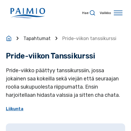
Siirry sisältöön
Hae
Valikko
Tapahtumat
Pride-viikon tanssikurssi
Pride-viikon Tanssikurssi
Pride-viikko päättyy tanssikurssiin, jossa
jokainen saa kokeilla sekä viejän että seuraajan
roolia sukupuolesta riippumatta. Ensin
harjoitellaan hidasta valssia ja sitten cha chata.
Liikunta