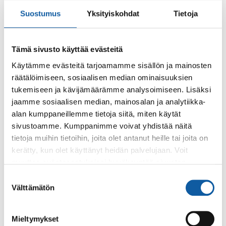
Haahti.
Suostumus
Yksityiskohdat
Tietoja
Kurssipaikkana toimii Vistan koulun kolmossali
(Vistantie 31). Sisäänkäynti on uimahallin ovea
Tämä sivusto käyttää evästeitä
vastapäätä. Pysäköintitilaa löytyy Myllyhaantien
Käytämme evästeitä tarjoamamme sisällön ja mainosten
puoleiselta parkkipaikalta.
räätälöimiseen, sosiaalisen median ominaisuuksien
tukemiseen ja kävijämäärämme analysoimiseen. Lisäksi
jaamme sosiaalisen median, mainosalan ja analytiikka-
Takaisin tapahtumiin
alan kumppaneillemme tietoja siitä, miten käytät
sivustoamme. Kumppanimme voivat yhdistää näitä
tietoja muihin tietoihin, joita olet antanut heille tai joita on
Asiasanat
kerätty, kun olet käyttänyt heidän palvelujaan. Voit
muuttaa evästeasetuksiesi hyväksyntää sivuston
pride-viikko
tanssi
alalaidassa olevasta
Evästeasetukset
linkistä.
Suostumuksen
Välttämätön
valinta
Mieltymykset