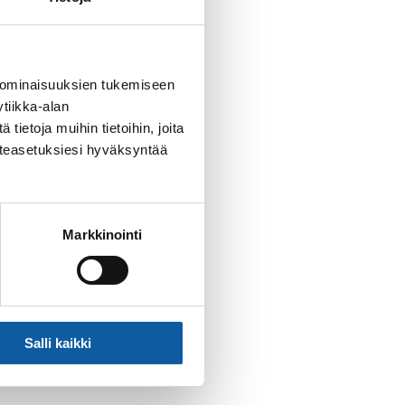
ppanian kalusto sekä
 ominaisuuksien tukemiseen
tiikka-alan
ietoja muihin tietoihin, joita
at.
västeasetuksiesi hyväksyntää
Markkinointi
Salli kaikki