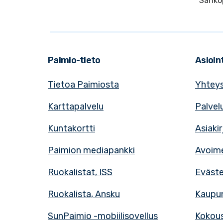
Sähkö
Paimio-tieto
Asioint
Tietoa Paimiosta
Yhteys
Karttapalvelu
Palvel
Kuntakortti
Asiaki
Paimion mediapankki
Avoime
Ruokalistat, ISS
Eväst
Ruokalista, Ansku
Kaupun
SunPaimio -mobiilisovellus
Kokous