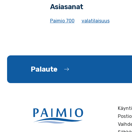
Asiasanat
Paimio 700
valatilaisuus
Palaute
Käynti
Postio
Vaihde