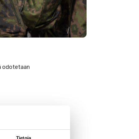
iä odotetaan
Tietoja