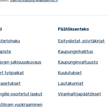
posti:
paimio.kaupunki@paimio.fi
i
Päätöksenteko
tietohaku
Esityslistat, pöytäkirjat
upiste
Kaupunginhallitus
rjojen julkisuuskuvaus
Kaupunginvaltuusto
t työpaikat
Kuulutukset
easetukset
Lautakunnat
gille osoitetut laskut
Viranhaltijapäätökset
tilojen vuokraaminen