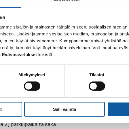
rella – ohimarssi suoritetaan jalan
atakunnan pioneeri- ja viestipataljoonan, 1. huoltokom
itä
mme sisällön ja mainosten räätälöimiseen, sosiaalisen median
iseen. Lisäksi jaamme sosiaalisen median, mainosalan ja analy
, miten käytät sivustoamme. Kumppanimme voivat yhdistää näitä t
iaksi, ja toivotaan, että myös kaupunkilaiset liputtav
 on kerätty, kun olet käyttänyt heidän palvelujaan. Voit muuttaa e
juhlavuoden
ohjelmistoa.
a
Evästeasetukset
linkistä.
Mieltymykset
Tilastot
yy muun muassa:
35) läheisyydestä Opintien päästä sekä Myllyhaantieltä
t
Salli valinta
parkkipaikoilta
e 2) parkkipaikalta sekä