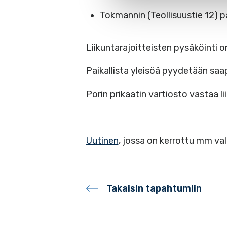
Tokmannin (Teollisuustie 12) 
Liikuntarajoitteisten pysäköinti o
Paikallista yleisöä pyydetään saap
Porin prikaatin vartiosto vastaa l
Uutinen
, jossa on kerrottu mm val
Takaisin tapahtumiin