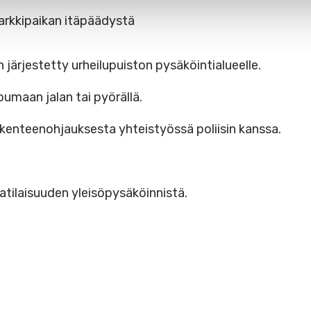
parkkipaikan itäpäädystä
n järjestetty urheilupuiston pysäköintialueelle.
umaan jalan tai pyörällä.
iikenteenohjauksesta yhteistyössä poliisin kanssa.
atilaisuuden yleisöpysäköinnistä.