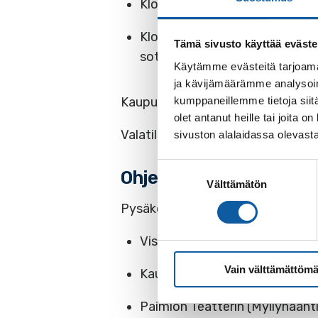
Klo 15 Ohimarssi Vistantien var
Klo 12 – 15 Kalustonäyttely: S
Tämä sivusto käyttää eväste
sotilaskotiauto
Käytämme evästeitä tarjoama
ja kävijämäärämme analysoim
kumppaneillemme tietoja siitä
Kaupunki liputtaa tapahtuman kunn
olet antanut heille tai joita
Valatilaisuus on osa
Paimio 700 -
sivuston alalaidassa olevast
Suostumuksen
Ohjeita yleisölle
Välttämätön
valinta
Pysäköintipaikkoja yleisölle löyt
Vistan koulun (Vistantie 31 – 
Vain välttämättömä
Kaupungintalon (Vistantie 18) 
Paimion Teatterin (Myllyhaanti