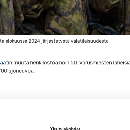
lta elokuussa 2024 järjestetystä valatilaisuudesta.
kaatin
muuta henkilöstöä noin 50. Varusmiesten läheis
 700 ajoneuvoa.
sotalo Tillintuvalla (Vistantie 61)
tossa
Yksityiskohdat