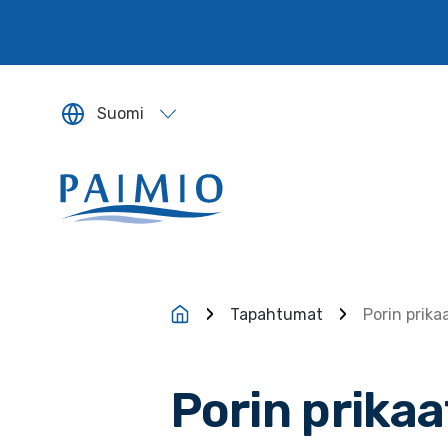
Siirry sisältöön
Suomi
Sivun kieleksi valitaan englanti.
Tapahtumat
Porin prika
Porin prikaa