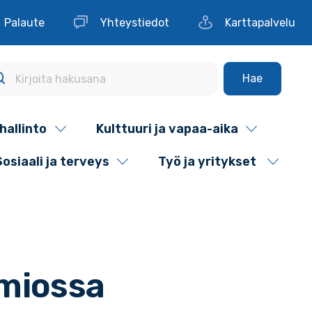
Palaute
Yhteystiedot
Karttapalvelu
Hae
hallinto
Kulttuuri ja vapaa-aika
Sosiaali ja terveys
Työ ja yritykset
imiossa