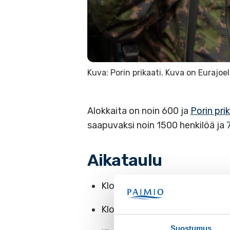
Kuva: Porin prikaati. Kuva on Eurajoe
Alokkaita on noin 600 ja
Porin pri
saapuvaksi noin 1500 henkilöä ja
Aikataulu
Klo 13.30 Sotilasvakuutus Nuori
Klo 14 Sotilasvala Urheilupuis
Suostumus