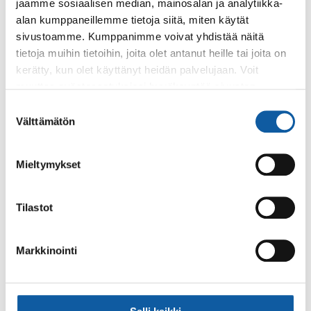
jaamme sosiaalisen median, mainosalan ja analytiikka-
alan kumppaneillemme tietoja siitä, miten käytät
sivustoamme. Kumppanimme voivat yhdistää näitä
Palaute
tietoja muihin tietoihin, joita olet antanut heille tai joita on
kerätty, kun olet käyttänyt heidän palvelujaan. Voit
muuttaa evästeasetuksiesi hyväksyntää sivuston
alalaidassa olevasta
Evästeasetukset
linkistä.
Suostumuksen
Välttämätön
valinta
Mieltymykset
Käyntiosoite: Vistantie 18
Postiosoite: PL 50, 21531 PAIMIO
Tilastot
Vaihde: (02) 474 511
Sähköposti:
paimio.kaupunki@paimio.fi
Markkinointi
Facebook
Instagram
Youtube