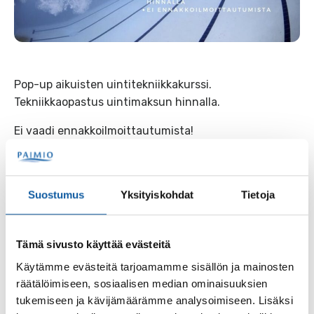
Pop-up aikuisten uintitekniikkakurssi.
Tekniikkaopastus uintimaksun hinnalla.
Ei vaadi ennakkoilmoittautumista!
Takaisin tapahtumiin
Suostumus
Yksityiskohdat
Tietoja
Asiasanat
Tämä sivusto käyttää evästeitä
uimahalli
uinti
Käytämme evästeitä tarjoamamme sisällön ja mainosten
räätälöimiseen, sosiaalisen median ominaisuuksien
tukemiseen ja kävijämäärämme analysoimiseen. Lisäksi