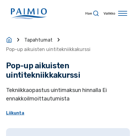
Siirry sisältöön
Hae
Valikko
Tapahtumat
Pop-up aikuisten uintitekniikkakurssi
Pop-up aikuisten
uintitekniikkakurssi
Tekniikkaopastus uintimaksun hinnalla Ei
ennakkoilmoittautumista
Liikunta