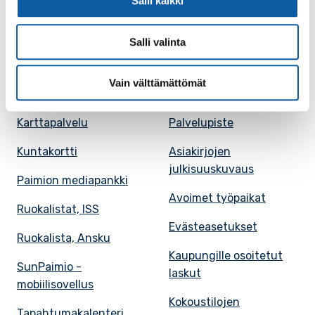
Salli kaikki
Salli valinta
Paimio-tieto
Asiointi
Vain välttämättömät
Tietoa Paimiosta
Yhteystietohaku
Karttapalvelu
Palvelupiste
Kuntakortti
Asiakirjojen
julkisuuskuvaus
Paimion mediapankki
Avoimet työpaikat
Ruokalistat, ISS
Evästeasetukset
Ruokalista, Ansku
Kaupungille osoitetut
SunPaimio -
laskut
mobiilisovellus
Kokoustilojen
Tapahtumakalenteri