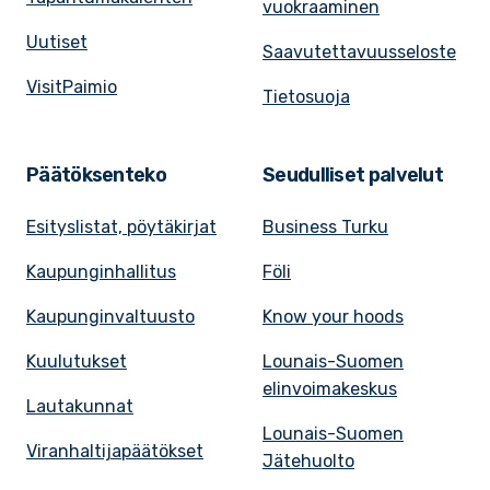
vuokraaminen
Uutiset
Saavutettavuusseloste
VisitPaimio
Tietosuoja
Päätöksenteko
Seudulliset palvelut
Esityslistat, pöytäkirjat
Business Turku
Kaupunginhallitus
Föli
Kaupunginvaltuusto
Know your hoods
Kuulutukset
Lounais-Suomen
elinvoimakeskus
Lautakunnat
Lounais-Suomen
Viranhaltijapäätökset
Jätehuolto