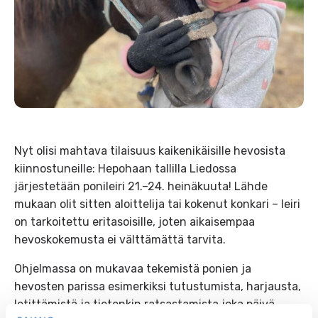
Nyt olisi mahtava tilaisuus kaikenikäisille hevosista
kiinnostuneille: Hepohaan tallilla Liedossa
järjestetään ponileiri 21.–24. heinäkuuta! Lähde
mukaan olit sitten aloittelija tai kokenut konkari – leiri
on tarkoitettu eritasoisille, joten aikaisempaa
hevoskokemusta ei välttämättä tarvita.
Ohjelmassa on mukavaa tekemistä ponien ja
hevosten parissa esimerkiksi tutustumista, harjausta,
letittämistä ja tietenkin ratsastamista joka päivä.