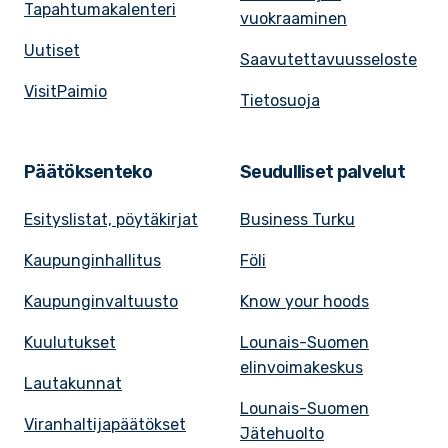
Tapahtumakalenteri
vuokraaminen
Uutiset
Saavutettavuusseloste
VisitPaimio
Tietosuoja
Päätöksenteko
Seudulliset palvelut
Esityslistat, pöytäkirjat
Business Turku
Kaupunginhallitus
Föli
Kaupunginvaltuusto
Know your hoods
Kuulutukset
Lounais-Suomen
elinvoimakeskus
Lautakunnat
Lounais-Suomen
Viranhaltijapäätökset
Jätehuolto