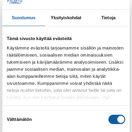
Lisäksi luvassa on kepparirata, askartelua ja muuta
puuhaa!
Suostumus
Yksityiskohdat
Tietoja
Leiripäivän aikataulu joka päivä klo 10–15 ja päivä
sisältää lounaan.
Tämä sivusto käyttää evästeitä
Ponileiriä koskevat tiedustelut: Hepohaan talli / Tanja
Petrell puh. 040 596 5413
Käytämme evästeitä tarjoamamme sisällön ja mainosten
Lisätiedot ja ilmoittautuminen:
räätälöimiseen, sosiaalisen median ominaisuuksien
tukemiseen ja kävijämäärämme analysoimiseen. Lisäksi
https://lieto.4h.fi/leirit/ponileiri/
jaamme sosiaalisen median, mainosalan ja analytiikka-
alan kumppaneillemme tietoja siitä, miten käytät
sivustoamme. Kumppanimme voivat yhdistää näitä
Takaisin tapahtumiin
tietoja muihin tietoihin, joita olet antanut heille tai joita on
kerätty, kun olet käyttänyt heidän palvelujaan. Voit
muuttaa evästeasetuksiesi hyväksyntää sivuston
Asiasanat
alalaidassa olevasta
Evästeasetukset
linkistä.
Suostumuksen
Välttämätön
valinta