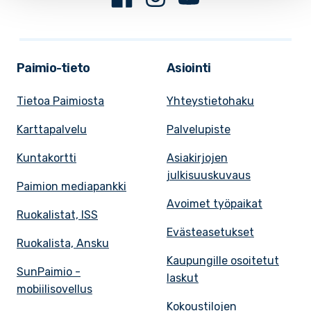
Paimio-tieto
Asiointi
Tietoa Paimiosta
Yhteystietohaku
Karttapalvelu
Palvelupiste
Kuntakortti
Asiakirjojen
julkisuuskuvaus
Paimion mediapankki
Avoimet työpaikat
Ruokalistat, ISS
Evästeasetukset
Ruokalista, Ansku
Kaupungille osoitetut
SunPaimio -
laskut
mobiilisovellus
Kokoustilojen