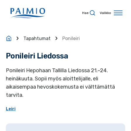
Siirry sisältöön
Hae
Valikko
Tapahtumat
Ponileiri
Ponileiri Liedossa
Ponileiri Hepohaan Tallilla Liedossa 21.–24.
heinäkuuta. Sopii myös aloittelijalle, eli
aikaisempaa hevoskokemusta ei välttämättä
tarvita.
Leiri