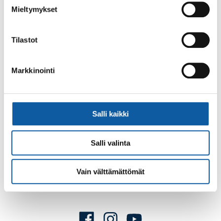
Mieltymykset
Tilastot
Palaute
Markkinointi
Salli kaikki
Käyntiosoite: Vistantie 18
Salli valinta
Postiosoite: PL 50, 21531 PAIMIO
Vaihde: (02) 474 511
Vain välttämättömät
Sähköposti:
paimio.kaupunki@paimio.fi
Facebook
Instagram
Youtube