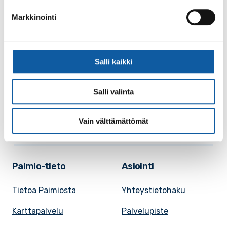
Markkinointi
Käyntiosoite: Vistantie 18
Postiosoite: PL 50, 21531 PAIMIO
Vaihde: (02) 474 511
Salli kaikki
Sähköposti:
paimio.kaupunki@paimio.fi
Salli valinta
Facebook
Instagram
Youtube
Vain välttämättömät
Paimio-tieto
Asiointi
Tietoa Paimiosta
Yhteystietohaku
Karttapalvelu
Palvelupiste