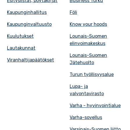
Esityslistat, pöytäkirjat
Business Turku
Kaupunginhallitus
Föli
Kaupunginvaltuusto
Know your hoods
Kuulutukset
Lounais-Suomen
elinvoimakeskus
Lautakunnat
Lounais-Suomen
Viranhaltijapäätökset
Jätehuolto
Turun työllisyysalue
Lupa- ja
valvontavirasto
Varha - hyvinvointialue
Varha-sovellus
Varsinais-Suomen liitto