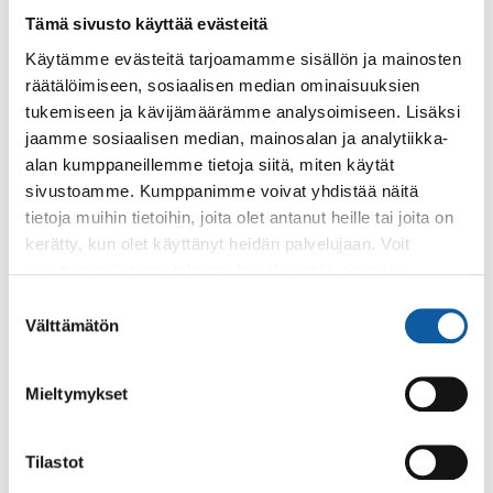
Tämä sivusto käyttää evästeitä
Käytämme evästeitä tarjoamamme sisällön ja mainosten
Takaisin tapahtumiin
räätälöimiseen, sosiaalisen median ominaisuuksien
tukemiseen ja kävijämäärämme analysoimiseen. Lisäksi
jaamme sosiaalisen median, mainosalan ja analytiikka-
Asiasanat
alan kumppaneillemme tietoja siitä, miten käytät
sivustoamme. Kumppanimme voivat yhdistää näitä
juhlavuosi
nuorisovaltuusto
Tillintupa
tietoja muihin tietoihin, joita olet antanut heille tai joita on
kerätty, kun olet käyttänyt heidän palvelujaan. Voit
muuttaa evästeasetuksiesi hyväksyntää sivuston
alalaidassa olevasta
Evästeasetukset
linkistä.
Suostumuksen
Välttämätön
valinta
Palaute
Mieltymykset
Tilastot