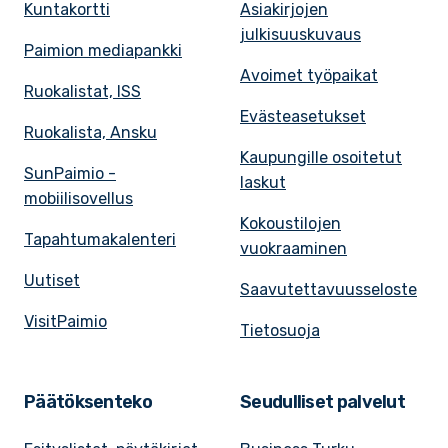
Kuntakortti
Asiakirjojen
julkisuuskuvaus
Paimion mediapankki
Avoimet työpaikat
Ruokalistat, ISS
Evästeasetukset
Ruokalista, Ansku
Kaupungille osoitetut
SunPaimio -
laskut
mobiilisovellus
Kokoustilojen
Tapahtumakalenteri
vuokraaminen
Uutiset
Saavutettavuusseloste
VisitPaimio
Tietosuoja
Päätöksenteko
Seudulliset palvelut