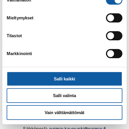
valinta
Peuhis
soveltava peuhis
Mieltymykset
Tilastot
Palaute
Markkinointi
Salli kaikki
Salli valinta
Käyntiosoite: Vistantie 18
Vain välttämättömät
Postiosoite: PL 50, 21531 PAIMIO
Vaihde: (02) 474 511
Sähköposti:
paimio.kaupunki@paimio.fi