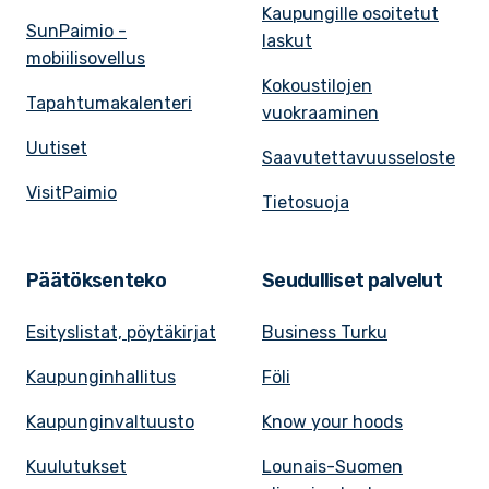
Kaupungille osoitetut
SunPaimio -
laskut
mobiilisovellus
Kokoustilojen
Tapahtumakalenteri
vuokraaminen
Uutiset
Saavutettavuusseloste
VisitPaimio
Tietosuoja
Päätöksenteko
Seudulliset palvelut
Esityslistat, pöytäkirjat
Business Turku
Kaupunginhallitus
Föli
Kaupunginvaltuusto
Know your hoods
Kuulutukset
Lounais-Suomen