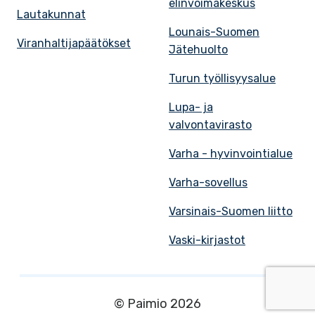
elinvoimakeskus
Lautakunnat
Lounais-Suomen
Viranhaltijapäätökset
Jätehuolto
Turun työllisyysalue
Lupa- ja
valvontavirasto
Varha - hyvinvointialue
Varha-sovellus
Varsinais-Suomen liitto
Vaski-kirjastot
© Paimio 2026