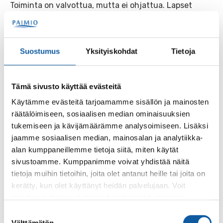
Toiminta on valvottua, mutta ei ohjattua. Lapset
liikkuvat yhdessä huoltajan kanssa.
Peuhiksen järjestelyiden vastuutahona ja buffetin
ylläpitäjänä kaupungin liikuntapalvelun kanssa toimii
Suostumus
Yksityiskohdat
Tietoja
Paimion Urheilijat.
Lisätietoa Peuhiksista ja koko kauden ohjelmasta
Tämä sivusto käyttää evästeitä
Peuhikset-sivulta.
Käytämme evästeitä tarjoamamme sisällön ja mainosten
räätälöimiseen, sosiaalisen median ominaisuuksien
Peuhikset ovat kaupungin liikuntapalvelun ja
tukemiseen ja kävijämäärämme analysoimiseen. Lisäksi
seuraparlamentin koordinoimaa maksutonta
jaamme sosiaalisen median, mainosalan ja analytiikka-
toimintaa.
alan kumppaneillemme tietoja siitä, miten käytät
sivustoamme. Kumppanimme voivat yhdistää näitä
tietoja muihin tietoihin, joita olet antanut heille tai joita on
Takaisin tapahtumiin
kerätty, kun olet käyttänyt heidän palvelujaan. Voit
muuttaa evästeasetuksiesi hyväksyntää sivuston
alalaidassa olevasta
Evästeasetukset
linkistä.
Suostumuksen
Asiasanat
Välttämätön