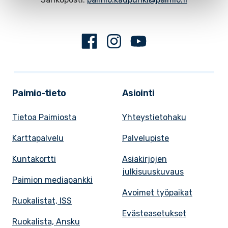
Facebook
Instagram
Youtube
Paimio-tieto
Asiointi
Tietoa Paimiosta
Yhteystietohaku
Karttapalvelu
Palvelupiste
Kuntakortti
Asiakirjojen
julkisuuskuvaus
Paimion mediapankki
Avoimet työpaikat
Ruokalistat, ISS
Evästeasetukset
Ruokalista, Ansku