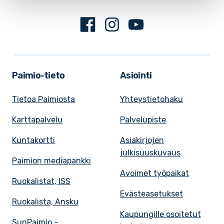
Facebook
Instagram
Youtube
Paimio-tieto
Asiointi
Tietoa Paimiosta
Yhteystietohaku
Karttapalvelu
Palvelupiste
Kuntakortti
Asiakirjojen
julkisuuskuvaus
Paimion mediapankki
Avoimet työpaikat
Ruokalistat, ISS
Evästeasetukset
Ruokalista, Ansku
Kaupungille osoitetut
SunPaimio -