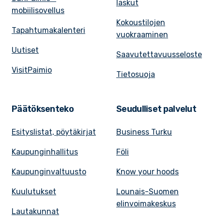
laskut
mobiilisovellus
Kokoustilojen
Tapahtumakalenteri
vuokraaminen
Uutiset
Saavutettavuusseloste
VisitPaimio
Tietosuoja
Päätöksenteko
Seudulliset palvelut
Esityslistat, pöytäkirjat
Business Turku
Kaupunginhallitus
Föli
Kaupunginvaltuusto
Know your hoods
Kuulutukset
Lounais-Suomen
elinvoimakeskus
Lautakunnat