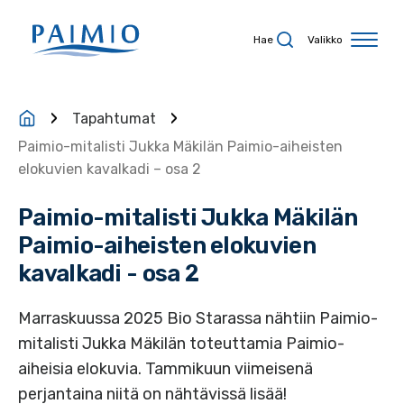
Siirry sisältöön
Hae
Valikko
Tapahtumat
Paimio-mitalisti Jukka Mäkilän Paimio-aiheisten
elokuvien kavalkadi – osa 2
Paimio-mitalisti Jukka Mäkilän
Paimio-aiheisten elokuvien
kavalkadi - osa 2
Marraskuussa 2025 Bio Starassa nähtiin Paimio-
mitalisti Jukka Mäkilän toteuttamia Paimio-
aiheisia elokuvia. Tammikuun viimeisenä
perjantaina niitä on nähtävissä lisää!