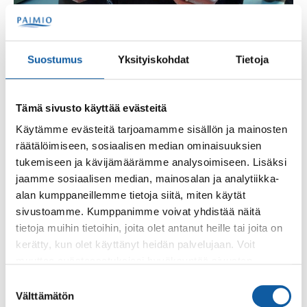
Jukka Mäkilä vastaanotti Paimio-mitalin 6. joulukuuta 2024.
Suostumus
Yksityiskohdat
Tietoja
Jukka Mäkilä on taltioinut paimiolaista
Tämä sivusto käyttää evästeitä
kulttuurihistoriaa niin yksin kuin yhdessä muiden
kuvaajaharrastajien kanssa. Hän on ollut mukana
Käytämme evästeitä tarjoamamme sisällön ja mainosten
kymmenissä Paimiota käsittelevissä filmeissä.
räätälöimiseen, sosiaalisen median ominaisuuksien
tukemiseen ja kävijämäärämme analysoimiseen. Lisäksi
Tilaisuuteen on vapaa pääsy!
jaamme sosiaalisen median, mainosalan ja analytiikka-
alan kumppaneillemme tietoja siitä, miten käytät
sivustoamme. Kumppanimme voivat yhdistää näitä
tietoja muihin tietoihin, joita olet antanut heille tai joita on
Takaisin tapahtumiin
kerätty, kun olet käyttänyt heidän palvelujaan. Voit
muuttaa evästeasetuksiesi hyväksyntää sivuston
Asiasanat
alalaidassa olevasta
Evästeasetukset
linkistä.
Suostumuksen
Välttämätön
valinta
Bio Stara
elokuva
Paimio 700
paimio-mitali