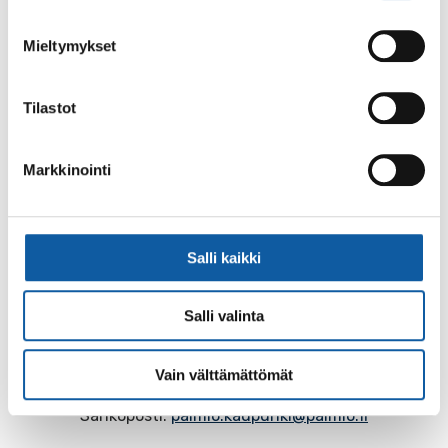
Mieltymykset
Tilastot
Palaute
Markkinointi
Salli kaikki
Salli valinta
Käyntiosoite: Vistantie 18
Postiosoite: PL 50, 21531 PAIMIO
Vain välttämättömät
Vaihde: (02) 474 511
Sähköposti:
paimio.kaupunki@paimio.fi