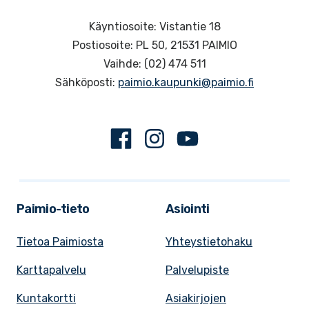
Käyntiosoite: Vistantie 18
Postiosoite: PL 50, 21531 PAIMIO
Vaihde: (02) 474 511
Sähköposti:
paimio.kaupunki@paimio.fi
Facebook
Instagram
Youtube
Paimio-tieto
Asiointi
Tietoa Paimiosta
Yhteystietohaku
Karttapalvelu
Palvelupiste
Kuntakortti
Asiakirjojen