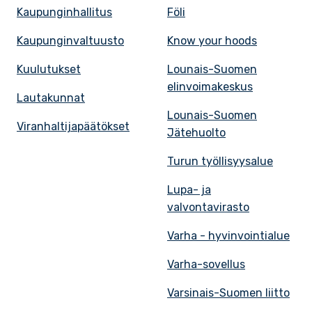
Kaupunginhallitus
Föli
Kaupunginvaltuusto
Know your hoods
Kuulutukset
Lounais-Suomen
elinvoimakeskus
Lautakunnat
Lounais-Suomen
Viranhaltijapäätökset
Jätehuolto
Turun työllisyysalue
Lupa- ja
valvontavirasto
Varha - hyvinvointialue
Varha-sovellus
Varsinais-Suomen liitto