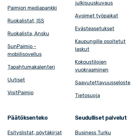
julkisuuskuvaus
Paimion mediapankki
Avoimet työpaikat
Ruokalistat, ISS
Evästeasetukset
Ruokalista, Ansku
Kaupungille osoitetut
SunPaimio -
laskut
mobiilisovellus
Kokoustilojen
Tapahtumakalenteri
vuokraaminen
Uutiset
Saavutettavuusseloste
VisitPaimio
Tietosuoja
Päätöksenteko
Seudulliset palvelut
Esityslistat, pöytäkirjat
Business Turku