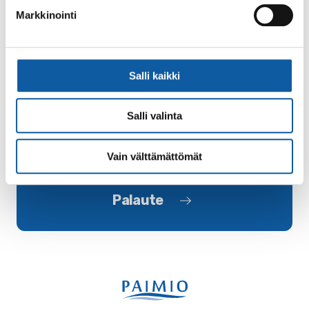
Markkinointi
Takaisin tapahtumiin
Asiasanat
Salli kaikki
aukioloajat
Käsityömuseo Miila
museot
Salli valinta
Vain välttämättömät
Palaute