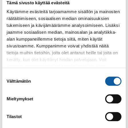
Tämä sivusto käyttää evästeitä
Käytämme evästeitä tarjoamamme sisällön ja mainosten
räätälöimiseen, sosiaalisen median ominaisuuksien
tukemiseen ja kävijämäärämme analysoimiseen. Lisäksi
jaamme sosiaalisen median, mainosalan ja analytiikka-
alan kumppaneillemme tietoja siitä, miten käytät
sivustoamme. Kumppanimme voivat yhdistää näitä
tietoja muihin tietoihin, joita olet antanut heille tai joita on
kerätty, kun olet käyttänyt heidän palvelujaan. Voit
muuttaa evästeasetuksiesi hyväksyntää sivuston
alalaidassa olevasta
Evästeasetukset
linkistä.
Suostumuksen
Välttämätön
valinta
Mieltymykset
Havina-tekstiilitaidenäyttelyssä linnuilla on keskeinen osuus.
Tilastot