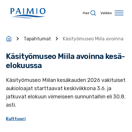
Siirry sisältöön
Hae
Valikko
Tapahtumat
Käsityömuseo Miila avoinna
Käsityömuseo Miila avoinna kesä-
elokuussa
Käsityömuseo Miilan kesäkauden 2026 vakituiset
aukioloajat starttaavat keskiviikkona 3.6. ja
jatkuvat elokuun viimeiseen sunnuntaihin eli 30.8.
asti.
Kulttuuri