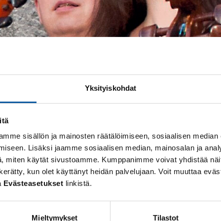
Yksityiskohdat
itä
mme sisällön ja mainosten räätälöimiseen, sosiaalisen median
iseen. Lisäksi jaamme sosiaalisen median, mainosalan ja analy
, miten käytät sivustoamme. Kumppanimme voivat yhdistää näitä t
 on kerätty, kun olet käyttänyt heidän palvelujaan. Voit muuttaa e
a
Evästeasetukset
linkistä.
Mieltymykset
Tilastot