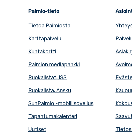
Paimio-tieto
Asioint
Tietoa Paimiosta
Yhteys
Karttapalvelu
Palvel
Kuntakortti
Asiaki
Paimion mediapankki
Avoime
Ruokalistat, ISS
Eväst
Ruokalista, Ansku
Kaupun
SunPaimio -mobiilisovellus
Kokous
Tapahtumakalenteri
Saavut
Uutiset
Tietos