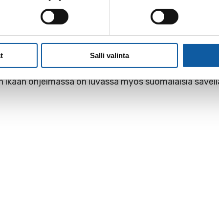
t ovat esiintyneet satojen kotimaisten konserttien li
karissa. Niin ikään duo on vieraillut Espanjassa, Viross
t
Salli valinta
 hiljaisen viikon teemaan sopivaksi. Ohjelmistossa kuu
in ikään ohjelmassa on luvassa myös suomalaisia säveliä