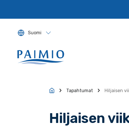
Siirry sisältöön
Suomi
Sivun kieleksi valitaan englanti.
Tapahtumat
Hiljaisen v
Hiljaisen vi