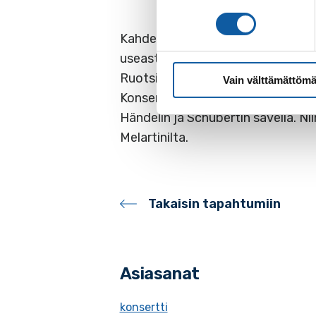
Kahden sellon yhdistelmänä Varose
useasti Budapestissa ja muualla Un
Ruotsissa.
Vain välttämättömä
Konsertin ohjelmisto on sävytetty
Händelin ja Schubertin säveliä. Ni
Melartinilta.
Takaisin tapahtumiin
Asiasanat
konsertti