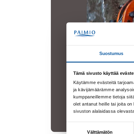
Suostumus
Tämä sivusto käyttää eväste
Käytämme evästeitä tarjoama
ja kävijämäärämme analysoim
kumppaneillemme tietoja siitä
olet antanut heille tai joita
sivuston alalaidassa olevast
Suostumuksen
Välttämätön
valinta