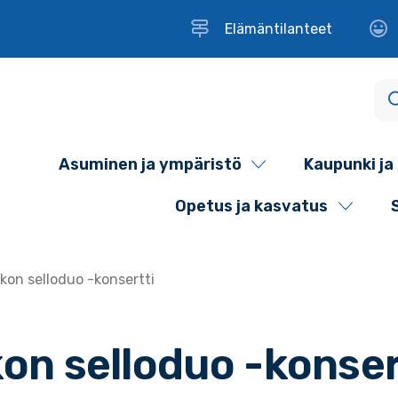
Elämäntilanteet
Asuminen ja ympäristö
Kaupunki ja 
Opetus ja kasvatus
iikon selloduo -konsertti
ikon selloduo -konser