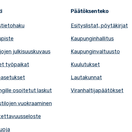
i
Päätöksenteko
tietohaku
Esityslistat, pöytäkirjat
upiste
Kaupunginhallitus
rjojen julkisuuskuvaus
Kaupunginvaltuusto
t työpaikat
Kuulutukset
easetukset
Lautakunnat
gille osoitetut laskut
Viranhaltijapäätökset
tilojen vuokraaminen
ettavuusseloste
uoja