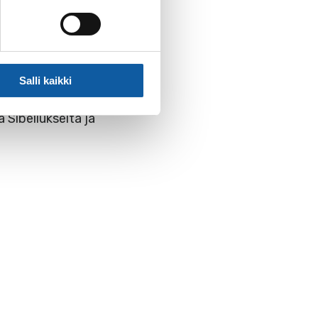
säksi Prahassa sekä
a, Senegalissa ja
Salli kaikki
llaan mm. Bachin,
 Sibeliukselta ja