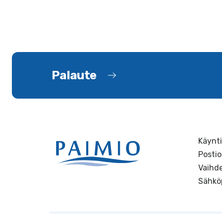
Palaute
Käynti
Postio
Vaihde
Sähkö