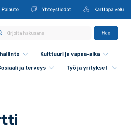
Palaute
Yhteystiedot
Karttapalvelu
Hae
hallinto
Kulttuuri ja vapaa-aika
Sosiaali ja terveys
Työ ja yritykset
tti