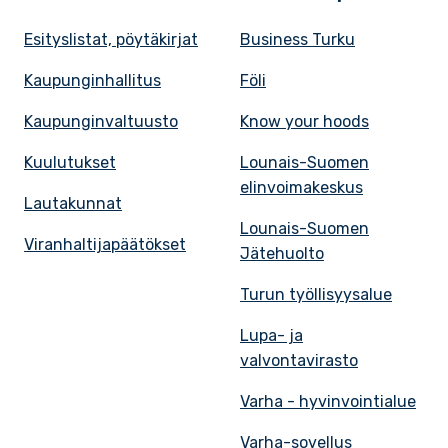
Esityslistat, pöytäkirjat
Business Turku
Kaupunginhallitus
Föli
Kaupunginvaltuusto
Know your hoods
Kuulutukset
Lounais-Suomen
elinvoimakeskus
Lautakunnat
Lounais-Suomen
Viranhaltijapäätökset
Jätehuolto
Turun työllisyysalue
Lupa- ja
valvontavirasto
Varha - hyvinvointialue
Varha-sovellus