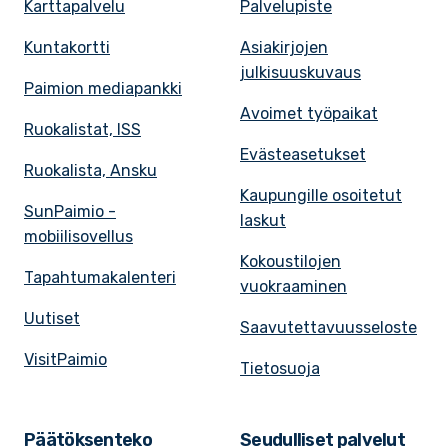
Karttapalvelu
Palvelupiste
Kuntakortti
Asiakirjojen
julkisuuskuvaus
Paimion mediapankki
Avoimet työpaikat
Ruokalistat, ISS
Evästeasetukset
Ruokalista, Ansku
Kaupungille osoitetut
SunPaimio -
laskut
mobiilisovellus
Kokoustilojen
Tapahtumakalenteri
vuokraaminen
Uutiset
Saavutettavuusseloste
VisitPaimio
Tietosuoja
Päätöksenteko
Seudulliset palvelut