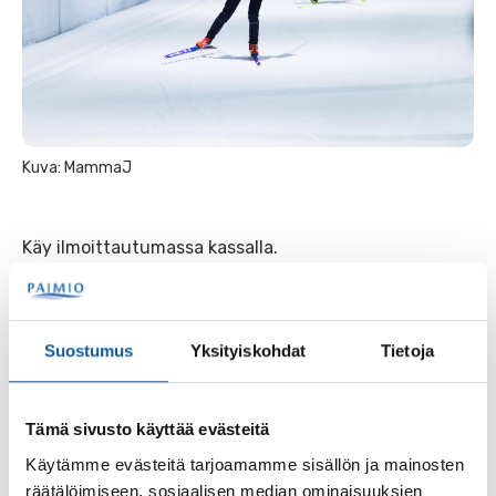
Kuva: MammaJ
Käy ilmoittautumassa kassalla.
Ota omat hiihtovälineet mukaan!
Suostumus
Yksityiskohdat
Tietoja
Takaisin tapahtumiin
Tämä sivusto käyttää evästeitä
Asiasanat
Käytämme evästeitä tarjoamamme sisällön ja mainosten
räätälöimiseen, sosiaalisen median ominaisuuksien