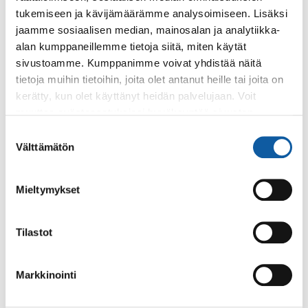
Hiihtotunneli Paippi
hiihtovuorot
talviloma
tukemiseen ja kävijämäärämme analysoimiseen. Lisäksi
jaamme sosiaalisen median, mainosalan ja analytiikka-
alan kumppaneillemme tietoja siitä, miten käytät
sivustoamme. Kumppanimme voivat yhdistää näitä
tietoja muihin tietoihin, joita olet antanut heille tai joita on
kerätty, kun olet käyttänyt heidän palvelujaan. Voit
Palaute
muuttaa evästeasetuksiesi hyväksyntää sivuston
alalaidassa olevasta
Evästeasetukset
linkistä.
Suostumuksen
Välttämätön
valinta
Mieltymykset
Tilastot
Käyntiosoite: Vistantie 18
Postiosoite: PL 50, 21531 PAIMIO
Markkinointi
Vaihde: (02) 474 511
Sähköposti:
paimio.kaupunki@paimio.fi