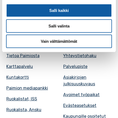
Salli kaikki
Facebook
Instagram
Youtube
Salli valinta
Vain välttämättömät
Paimio-tieto
Asiointi
Tietoa Paimiosta
Yhteystietohaku
Karttapalvelu
Palvelupiste
Kuntakortti
Asiakirjojen
julkisuuskuvaus
Paimion mediapankki
Avoimet työpaikat
Ruokalistat, ISS
Evästeasetukset
Ruokalista, Ansku
Kaupungille osoitetut