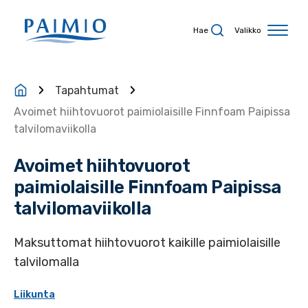
Siirry sisältöön
Hae
Valikko
Tapahtumat
Avoimet hiihtovuorot paimiolaisille Finnfoam Paipissa
talvilomaviikolla
Avoimet hiihtovuorot
paimiolaisille Finnfoam Paipissa
talvilomaviikolla
Maksuttomat hiihtovuorot kaikille paimiolaisille
talvilomalla
Liikunta