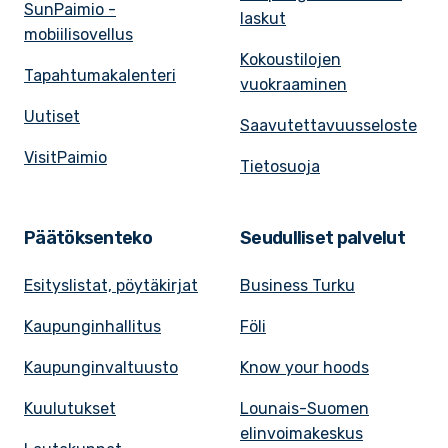
SunPaimio -
laskut
mobiilisovellus
Kokoustilojen
Tapahtumakalenteri
vuokraaminen
Uutiset
Saavutettavuusseloste
VisitPaimio
Tietosuoja
Päätöksenteko
Seudulliset palvelut
Esityslistat, pöytäkirjat
Business Turku
Kaupunginhallitus
Föli
Kaupunginvaltuusto
Know your hoods
Kuulutukset
Lounais-Suomen
elinvoimakeskus