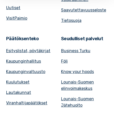
Uutiset
Saavutettavuusseloste
VisitPaimio
Tietosuoja
Päätöksenteko
Seudulliset palvelut
Esityslistat, pöytäkirjat
Business Turku
Kaupunginhallitus
Föli
Kaupunginvaltuusto
Know your hoods
Kuulutukset
Lounais-Suomen
elinvoimakeskus
Lautakunnat
Lounais-Suomen
Viranhaltijapäätökset
Jätehuolto