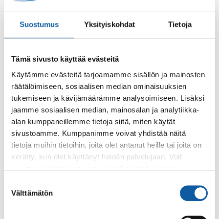
Suostumus
Yksityiskohdat
Tietoja
Palaute
Tämä sivusto käyttää evästeitä
Käytämme evästeitä tarjoamamme sisällön ja mainosten
räätälöimiseen, sosiaalisen median ominaisuuksien
tukemiseen ja kävijämäärämme analysoimiseen. Lisäksi
jaamme sosiaalisen median, mainosalan ja analytiikka-
alan kumppaneillemme tietoja siitä, miten käytät
Käyntiosoite: Vistantie 18
sivustoamme. Kumppanimme voivat yhdistää näitä
Postiosoite: PL 50, 21531 PAIMIO
tietoja muihin tietoihin, joita olet antanut heille tai joita on
Vaihde: (02) 474 511
kerätty, kun olet käyttänyt heidän palvelujaan. Voit
Sähköposti:
paimio.kaupunki@paimio.fi
muuttaa evästeasetuksiesi hyväksyntää sivuston
alalaidassa olevasta
Evästeasetukset
linkistä.
Suostumuksen
Välttämätön
valinta
Facebook
Instagram
Youtube