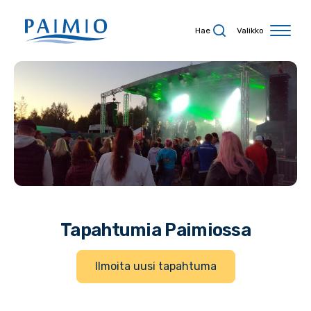
Siirry sisältöön
Hae
Valikko
Tapahtumia Paimiossa
Ilmoita uusi tapahtuma