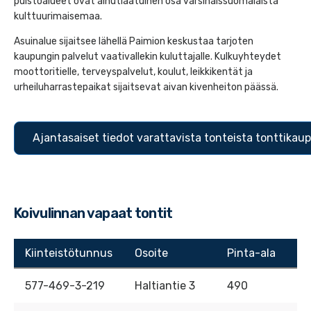
puistoalueet ovat ainutlaatuinen osa varsinaissuomalaista
kulttuurimaisemaa.
Asuinalue sijaitsee lähellä Paimion keskustaa tarjoten
kaupungin palvelut vaativallekin kuluttajalle. Kulkuyhteydet
moottoritielle, terveyspalvelut, koulut, leikkikentät ja
urheiluharrastepaikat sijaitsevat aivan kivenheiton päässä.
Ajantasaiset tiedot varattavista tonteista tonttikau
Koivulinnan vapaat tontit
Kiinteistötunnus
Osoite
Pinta-ala
577-469-3-219
Haltiantie 3
490