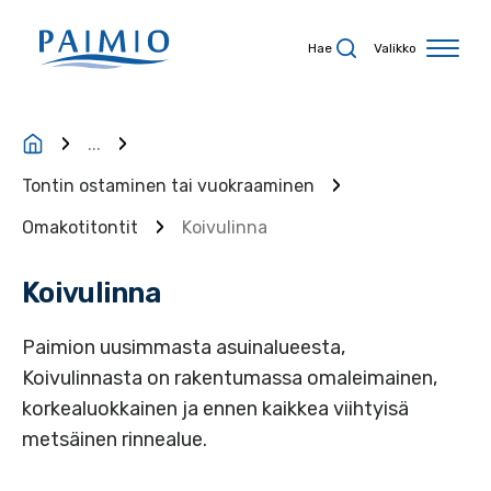
Siirry sisältöön
Hae
Valikko
...
Tontin ostaminen tai vuokraaminen
Omakotitontit
Koivulinna
Koivulinna
Paimion uusimmasta asuinalueesta,
Koivulinnasta on rakentumassa omaleimainen,
korkealuokkainen ja ennen kaikkea viihtyisä
metsäinen rinnealue.