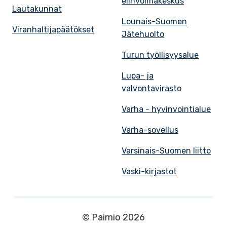
elinvoimakeskus
Lautakunnat
Lounais-Suomen
Viranhaltijapäätökset
Jätehuolto
Turun työllisyysalue
Lupa- ja
valvontavirasto
Varha - hyvinvointialue
Varha-sovellus
Varsinais-Suomen liitto
Vaski-kirjastot
© Paimio 2026