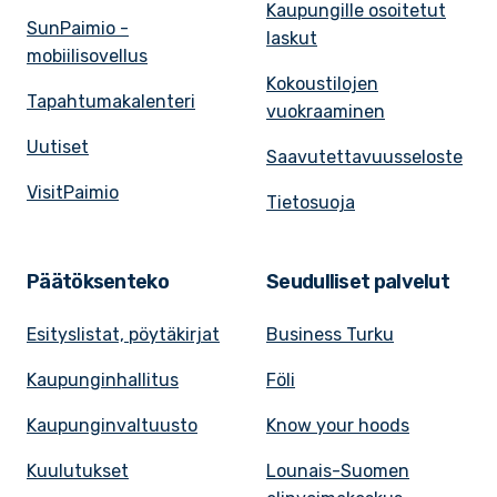
Kaupungille osoitetut
SunPaimio -
laskut
mobiilisovellus
Kokoustilojen
Tapahtumakalenteri
vuokraaminen
Uutiset
Saavutettavuusseloste
VisitPaimio
Tietosuoja
Päätöksenteko
Seudulliset palvelut
Esityslistat, pöytäkirjat
Business Turku
Kaupunginhallitus
Föli
Kaupunginvaltuusto
Know your hoods
Kuulutukset
Lounais-Suomen