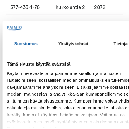
577-433-1-78
Kukkolantie 2
2872
Lisätietoja
Suostumus
Yksityiskohdat
Tietoja
Asemakaava
Tämä sivusto käyttää evästeitä
Rakentamistapaohjeet
Käytämme evästeitä tarjoamamme sisällön ja mainosten
räätälöimiseen, sosiaalisen median ominaisuuksien tukemise
kävijämäärämme analysoimiseen. Lisäksi jaamme sosiaalis
Luovutusehdot
median, mainosalan ja analytiikka-alan kumppaneillemme tie
siitä, miten käytät sivustoamme. Kumppanimme voivat yhdis
Muut maksut
näitä tietoja muihin tietoihin, joita olet antanut heille tai joita o
kerätty, kun olet käyttänyt heidän palvelujaan. Voit muuttaa
evästeasetuksiesi hyväksyntää sivuston alalaidassa olevast
Asiasanat
Evästeasetukset
linkistä.