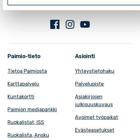
Facebook
Instagram
Youtube
Paimio-tieto
Asiointi
Tietoa Paimiosta
Yhteystietohaku
Karttapalvelu
Palvelupiste
Kuntakortti
Asiakirjojen
julkisuuskuvaus
Paimion mediapankki
Avoimet työpaikat
Ruokalistat, ISS
Evästeasetukset
Ruokalista, Ansku