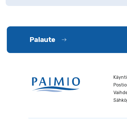
Palaute
Käynti
Postio
Vaihde
Sähkö