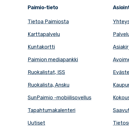
Paimio-tieto
Asioint
Tietoa Paimiosta
Yhteys
Karttapalvelu
Palvel
Kuntakortti
Asiaki
Paimion mediapankki
Avoime
Ruokalistat, ISS
Eväst
Ruokalista, Ansku
Kaupun
SunPaimio -mobiilisovellus
Kokous
Tapahtumakalenteri
Saavut
Uutiset
Tietos