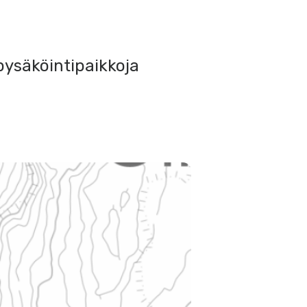
pysäköintipaikkoja