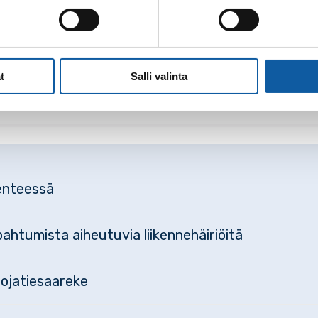
maa
t
Salli valinta
kenteessä
ahtumista aiheutuvia liikennehäiriöitä
uojatiesaareke