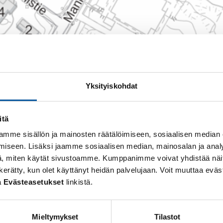
Yksityiskohdat
vat tällä viikolla (vko 33) puiden kaatamisella.
itä
mme sisällön ja mainosten räätälöimiseen, sosiaalisen median
iseen. Lisäksi jaamme sosiaalisen median, mainosalan ja analy
, miten käytät sivustoamme. Kumppanimme voivat yhdistää näitä t
 on kerätty, kun olet käyttänyt heidän palvelujaan. Voit muuttaa e
a
Evästeasetukset
linkistä.
Mieltymykset
Tilastot