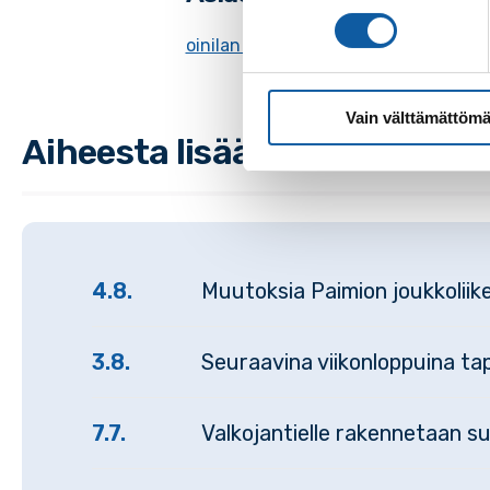
oinilan päiväkoti
pysäköinti
työ
Vain välttämättömä
Aiheesta lisää
4.8.
Muutoksia Paimion joukkolii
3.8.
Seuraavina viikonloppuina tap
7.7.
Valkojantielle rakennetaan s