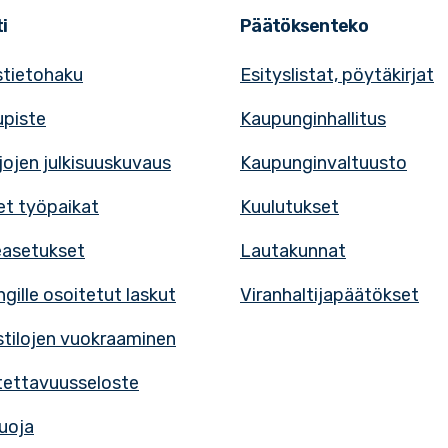
i
Päätöksenteko
tietohaku
Esityslistat, pöytäkirjat
upiste
Kaupunginhallitus
rjojen julkisuuskuvaus
Kaupunginvaltuusto
t työpaikat
Kuulutukset
easetukset
Lautakunnat
gille osoitetut laskut
Viranhaltijapäätökset
tilojen vuokraaminen
ettavuusseloste
uoja