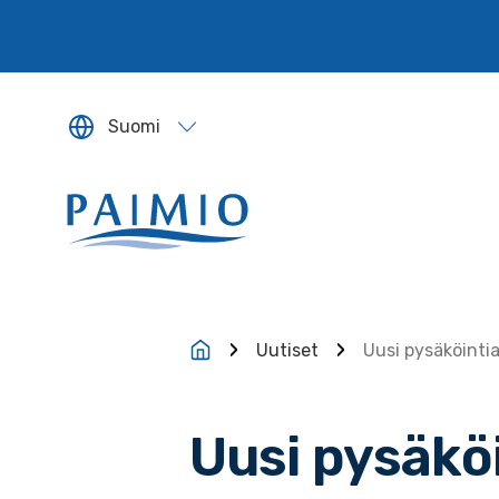
Siirry sisältöön
Suomi
Sivun kieleksi valitaan englanti.
Uutiset
Uusi pysäköintia
Uusi pysäköi