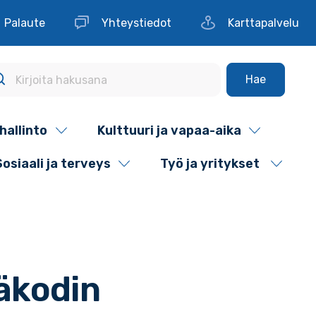
Palaute
Yhteystiedot
Karttapalvelu
Hae
hallinto
Kulttuuri ja vapaa-aika
Sosiaali ja terveys
Työ ja yritykset
väkodin