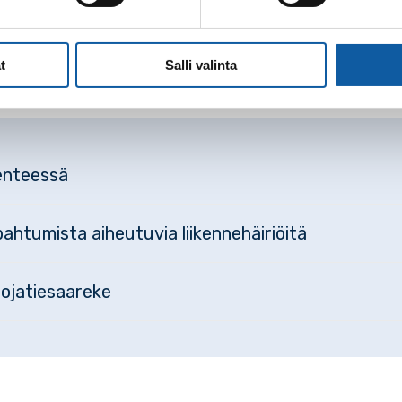
t
Salli valinta
kenteessä
ahtumista aiheutuvia liikennehäiriöitä
uojatiesaareke