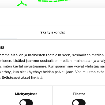
vä muutos on se, että
tie joudutaan katkaisemaan liit
stantien puoleisten, risteysten välistä.
Yksityiskohdat
kin päässä.
itä
mme sisällön ja mainosten räätälöimiseen, sosiaalisen median
 486 9083
iseen. Lisäksi jaamme sosiaalisen median, mainosalan ja analy
, miten käytät sivustoamme. Kumppanimme voivat yhdistää näitä t
 on kerätty, kun olet käyttänyt heidän palvelujaan. Voit muuttaa e
a
Evästeasetukset
linkistä.
Mieltymykset
Tilastot
Välitie