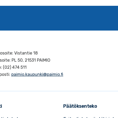
osoite: Vistantie 18
soite: PL 50, 21531 PAIMIO
: (02) 474 511
posti:
paimio.kaupunki@paimio.fi
i
Päätöksenteko