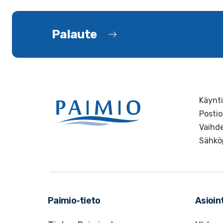
Palaute
Käynti
Postio
Vaihde
Sähkö
Paimio-tieto
Asioint