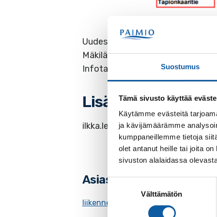
Uudessa suunnitelmassa merkittä
Mäkiläntien ja Tapionkaarintien, Vi
Suostumus
Infotauluja on Välitien kummassa
Lisätiedot:
Tämä sivusto käyttää eväste
Käytämme evästeitä tarjoama
ilkka.leino@iletekniikka.fi, p. 040
ja kävijämäärämme analysoim
kumppaneillemme tietoja siitä
olet antanut heille tai joita
sivuston alalaidassa olevast
Asiasanat
Suostumuksen
Välttämätön
valinta
liikennehäiriö
Paimion Vesihuolto