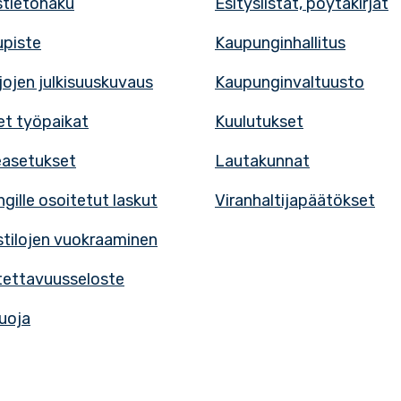
tietohaku
Esityslistat, pöytäkirjat
upiste
Kaupunginhallitus
rjojen julkisuuskuvaus
Kaupunginvaltuusto
t työpaikat
Kuulutukset
easetukset
Lautakunnat
gille osoitetut laskut
Viranhaltijapäätökset
tilojen vuokraaminen
ettavuusseloste
uoja