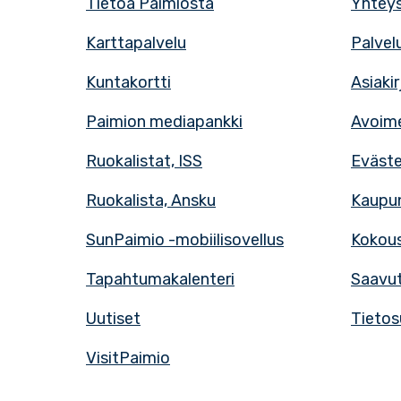
Tietoa Paimiosta
Yhteys
Karttapalvelu
Palvel
Kuntakortti
Asiaki
Paimion mediapankki
Avoime
Ruokalistat, ISS
Eväst
Ruokalista, Ansku
Kaupun
SunPaimio -mobiilisovellus
Kokous
Tapahtumakalenteri
Saavut
Uutiset
Tietos
VisitPaimio