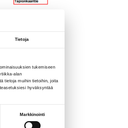
ostöiden vuoksi
Tietoja
 ominaisuuksien tukemiseen
tiikka-alan
ietoja muihin tietoihin, joita
västeasetuksiesi hyväksyntää
Markkinointi