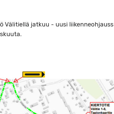
 Välitiellä jatkuu - uusi liikenneohjau
yskuuta.