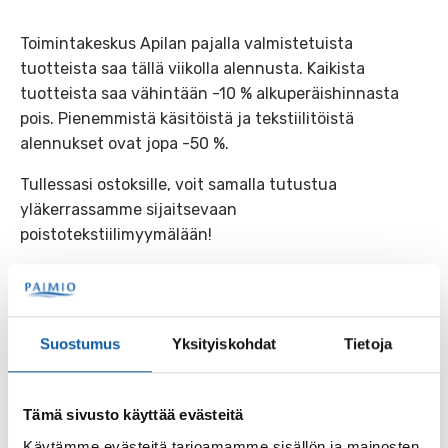
Toimintakeskus Apilan pajalla valmistetuista
tuotteista saa tällä viikolla alennusta. Kaikista
tuotteista saa vähintään -10 % alkuperäishinnasta
pois. Pienemmistä käsitöistä ja tekstiilitöistä
alennukset ovat jopa -50 %.
Tullessasi ostoksille, voit samalla tutustua
yläkerrassamme sijaitsevaan
poistotekstiilimyymälään!
Myymälän osoite: Sähköyhtiöntie 4, Paimio. Käynti
sisäpihan puolelta.
Aukioloajat: ma – to klo 9 -17, pe klo 9 – 15.
Suostumus
Yksityiskohdat
Tietoja
Tervetuloa edullisille ostoksille!
Tämä sivusto käyttää evästeitä
Käytämme evästeitä tarjoamamme sisällön ja mainosten