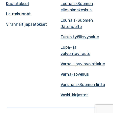
Kuulutukset
Lounais-Suomen
elinvoimakeskus
Lautakunnat
Lounais-Suomen
Viranhaltijapäätökset
Jätehuolto
Turun työllisyysalue
Lupa- ja
valvontavirasto
Varha - hyvinvointialue
Varha-sovellus
Varsinais-Suomen liitto
Vaski-kirjastot