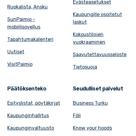
Evästeasetukset
Ruokalista, Ansku
Kaupungille osoitetut
SunPaimio -
laskut
mobiilisovellus
Kokoustilojen
Tapahtumakalenteri
vuokraaminen
Uutiset
Saavutettavuusseloste
VisitPaimio
Tietosuoja
Päätöksenteko
Seudulliset palvelut
Esityslistat, pöytäkirjat
Business Turku
Kaupunginhallitus
Föli
Kaupunginvaltuusto
Know your hoods