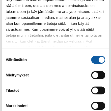
Asiasanat
räätälöimiseen, sosiaalisen median ominaisuuksien
tukemiseen ja kävijämäärämme analysoimiseen. Lisäksi
toimintakeskus Apila
jaamme sosiaalisen median, mainosalan ja analytiikka-
alan kumppaneillemme tietoja siitä, miten käytät
sivustoamme. Kumppanimme voivat yhdistää näitä
tietoja muihin tietoihin, joita olet antanut heille tai joita on
kerätty, kun olet käyttänyt heidän palvelujaan. Voit
muuttaa evästeasetuksiesi hyväksyntää sivuston
Palaute
alalaidassa olevasta
Evästeasetukset
linkistä.
Suostumuksen
Välttämätön
valinta
Mieltymykset
Tilastot
Käyntiosoite: Vistantie 18
Markkinointi
Postiosoite: PL 50, 21531 PAIMIO