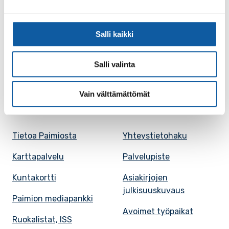
Vaihde: (02) 474 511
Sähköposti:
paimio.kaupunki@paimio.fi
Salli kaikki
Facebook
Instagram
Youtube
Salli valinta
Vain välttämättömät
Paimio-tieto
Asiointi
Tietoa Paimiosta
Yhteystietohaku
Karttapalvelu
Palvelupiste
Kuntakortti
Asiakirjojen
julkisuuskuvaus
Paimion mediapankki
Avoimet työpaikat
Ruokalistat, ISS